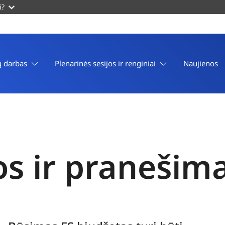
i?
 darbas
Plenarinės sesijos ir renginiai
Naujienos
os ir pranešim