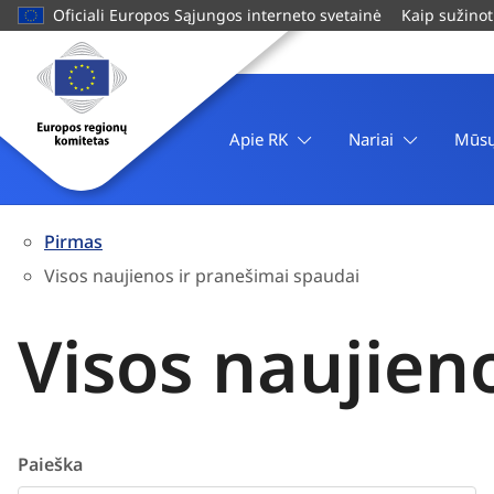
pagrindinį
Oficiali Europos Sąjungos interneto svetainė
Kaip sužinot
turinį
Svetainė
Europos
regionų
komitetas
Apie RK
Nariai
Mūsų
Pirmas
Visos naujienos ir pranešimai spaudai
Visos naujien
Paieška
Search