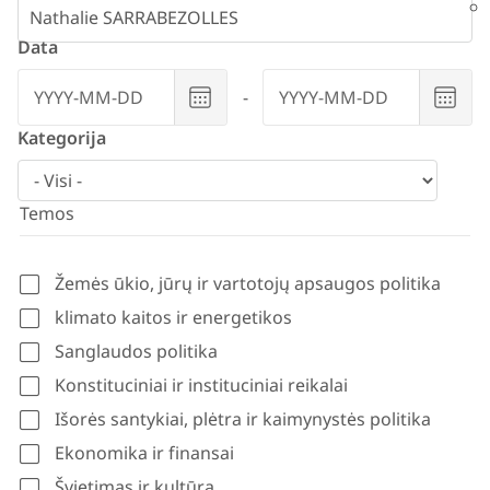
filters
Data
Choose
Choo
date
date
Kategorija
Temos
Žemės ūkio, jūrų ir vartotojų apsaugos politika
klimato kaitos ir energetikos
Sanglaudos politika
Konstituciniai ir instituciniai reikalai
Išorės santykiai, plėtra ir kaimynystės politika
Ekonomika ir finansai
Švietimas ir kultūra