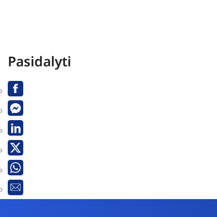
Pasidalyti
Facebook
Messenger
Linkedin
X
Whatsapp
El.
paštas