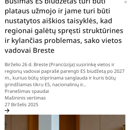
Būsimas ES biudžetas turi būti
Newsroom
plataus užmojo ir jame turi būti
items
nustatytos aiškios taisyklės, kad
se
Overview
regionai galėtų spręsti struktūrines
(11)
ir kylančias problemas, sako vietos
vadovai Breste
Birželio 26 d. Breste (Prancūzija) susirinkę vietos ir
regionų vadovai paprašė parengti ES biudžetą po 2027
m., kuriuo būtų stiprinama sanglauda ir kuris būtų
grindžiamas tikru ES, nacionalinių ir…
Pranešimas spaudai
Mašininis vertimas
27 Birželis 2025