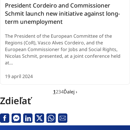
President Cordeiro and Commissioner
Schmit launch new initiative against long-
term unemployment
The President of the European Committee of the
Regions (CoR), Vasco Alves Cordeiro, and the
European Commissioner for Jobs and Social Rights,
Nicolas Schmit, presented, at a joint conference held
at…
19 apríl 2024
Aktuálna
1
Go
2
Go
3
Go
4
Ďalej ›
stránka
to
to
to
Zdieľať
page
page
page
2
3
4
Facebook
Messenger
Linkedin
X
Whatsapp
E-
mail