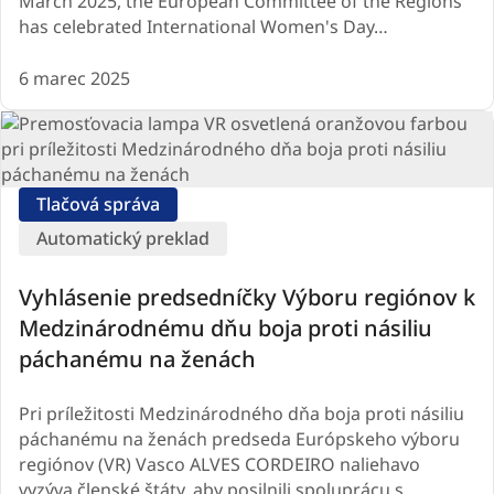
March 2025, the European Committee of the Regions
has celebrated International Women's Day…
6 marec 2025
Tlačová správa
Automatický preklad
Vyhlásenie predsedníčky Výboru regiónov k
Medzinárodnému dňu boja proti násiliu
páchanému na ženách
Pri príležitosti Medzinárodného dňa boja proti násiliu
páchanému na ženách predseda Európskeho výboru
regiónov (VR) Vasco ALVES CORDEIRO naliehavo
vyzýva členské štáty, aby posilnili spoluprácu s…