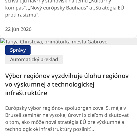
schvaľujú návrhy stanovísk na tému „Kultúrny
kompas“, „Nový európsky Bauhaus“ a „Stratégia EÚ
proti rasizmu“.
22 jún 2026
Správy
Automatický preklad
Výbor regiónov vyzdvihuje úlohu regiónov
vo výskumnej a technologickej
infraštruktúre
Európsky výbor regiónov spoluorganizoval 5. mája v
Bruseli seminár na vysokej úrovni s cieľom diskutovať
o tom, ako môže nová stratégia EÚ pre výskumné a
technologické infraštruktúry posilniť…