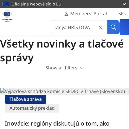
hlavný
Oficiálne webové sídlo EÚ
obsah
Domovská
Members' Portal
SK
stránka
Domov
Všetky novinky a tlačové správy
Search
Európsky
in
Vyhľadá
výbor
Európsky
regiónov
Všetky novinky a tlačové
výbor
regiónov
správy
Show all filters
Search
filters
Newsroom
Tlačová správa
items
Automatický preklad
Overview
Inovácie: regióny diskutujú o tom, ako