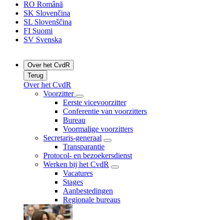
RO
Română
SK
Slovenčina
SL
Slovenščina
FI
Suomi
SV
Svenska
Over het CvdR
Terug
Over het CvdR
Voorzitter
Eerste vicevoorzitter
Conferentie van voorzitters
Bureau
Voormalige voorzitters
Secretaris-generaal
Transparantie
Protocol- en bezoekersdienst
Werken bij het CvdR
Vacatures
Stages
Aanbestedingen
Regionale bureaus