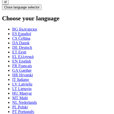
nl
Close language selector
Choose your language
BG
Български
ES
Español
CS
Čeština
DA
Dansk
DE
Deutsch
ET
Eesti
EL
Ελληνικά
EN
English
FR
Français
GA
Gaeilge
HR
Hrvatski
IT
Italiano
LV
Latviešu
LT
Lietuvių
HU
Magyar
MT
Malti
NL
Nederlands
PL
Polski
PT
Português