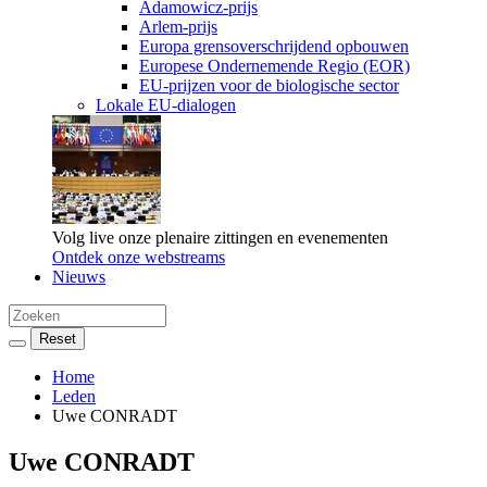
Adamowicz-prijs
Arlem-prijs
Europa grensoverschrijdend opbouwen
Europese Ondernemende Regio (EOR)
EU-prijzen voor de biologische sector
Lokale EU-dialogen
Volg live onze plenaire zittingen en evenementen
Ontdek onze webstreams
Nieuws
Search
in
Reset
Europees
Zoeken
Comité
Home
van
Leden
de
Uwe CONRADT
Regio's
Uwe CONRADT