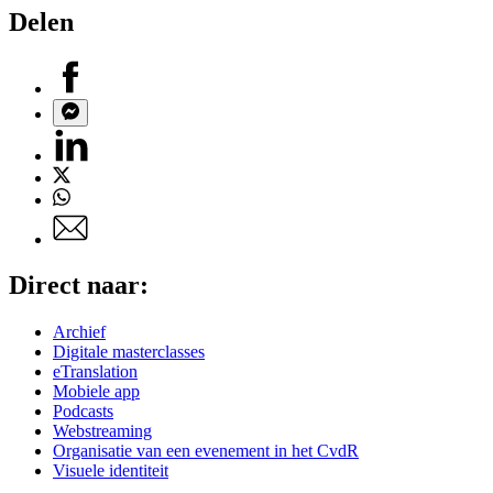
Delen
Facebook
Messenger
Linkedin
Twitter
Whatsapp
E-
mail
Direct naar:
Archief
Digitale masterclasses
eTranslation
Mobiele app
Podcasts
Webstreaming
Organisatie van een evenement in het CvdR
Visuele identiteit