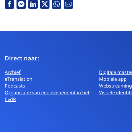
Facebook
Messenger
Linkedin
Twitter
Whatsapp
E-
mail
Direct naar:
Archief
Digitale maste
eTranslation
Mobiele app
Podcasts
Webstreaming
Organisatie van een evenement in het
Visuele identite
CvdR