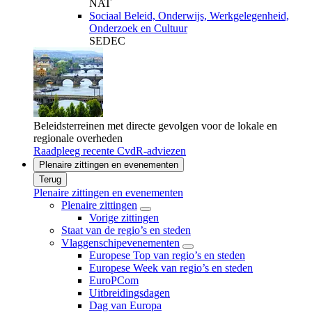
NAT
Sociaal Beleid, Onderwijs, Werkgelegenheid,
Onderzoek en Cultuur
SEDEC
Beleidsterreinen met directe gevolgen voor de lokale en
regionale overheden
Raadpleeg recente CvdR-adviezen
Plenaire zittingen en evenementen
Terug
Plenaire zittingen en evenementen
Plenaire zittingen
Vorige zittingen
Staat van de regio’s en steden
Vlaggenschipevenementen
Europese Top van regio’s en steden
Europese Week van regio’s en steden
EuroPCom
Uitbreidingsdagen
Dag van Europa