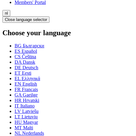
Members' Portal
nl
Close language selector
Choose your language
BG
Български
ES
Español
CS
Čeština
DA
Dansk
DE
Deutsch
ET
Eesti
EL
Ελληνικά
EN
English
FR
Français
GA
Gaeilge
HR
Hrvatski
IT
Italiano
LV
Latviešu
LT
Lietuvių
HU
Magyar
MT
Malti
NL
Nederlands