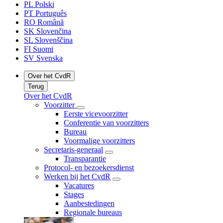
PL
Polski
PT
Português
RO
Română
SK
Slovenčina
SL
Slovenščina
FI
Suomi
SV
Svenska
Over het CvdR
Terug
Over het CvdR
Voorzitter
Eerste vicevoorzitter
Conferentie van voorzitters
Bureau
Voormalige voorzitters
Secretaris-generaal
Transparantie
Protocol- en bezoekersdienst
Werken bij het CvdR
Vacatures
Stages
Aanbestedingen
Regionale bureaus