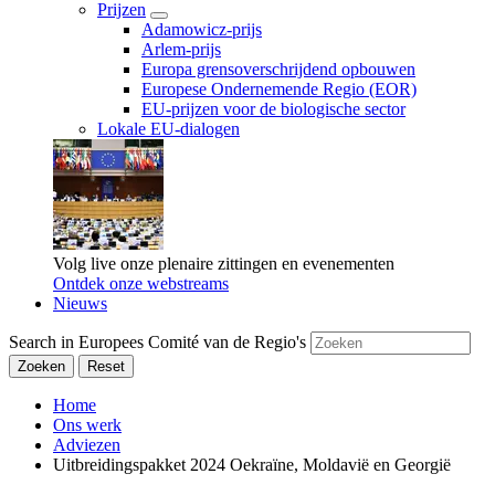
Prijzen
Adamowicz-prijs
Arlem-prijs
Europa grensoverschrijdend opbouwen
Europese Ondernemende Regio (EOR)
EU-prijzen voor de biologische sector
Lokale EU-dialogen
Volg live onze plenaire zittingen en evenementen
Ontdek onze webstreams
Nieuws
Search in Europees Comité van de Regio's
Zoeken
Reset
Home
Ons werk
Adviezen
Uitbreidingspakket 2024 Oekraïne, Moldavië en Georgië