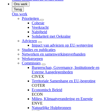
Ons werk
Terug
Ons werk
Prioriteiten
Cohesie
Veerkracht
Nabijheid
Solidariteit met Oekraïne
Adviezen
Impact van adviezen op EU-wetgeving
Studies en publicaties
Netwerken en samenwerkingsverbanden
Werkgroepen
Commissies
Burgerschap, Governance, Institutionele en
Externe Aangelegenheden
CIVEX
Territoriale Samenhang en EU-begroting
COTER
Economisch Beleid
ECON
Milieu, Klimaatverandering en Energie
ENVE
Natuurlijke Hulpbronnen