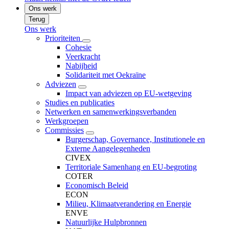
Ons werk
Terug
Ons werk
Prioriteiten
Cohesie
Veerkracht
Nabijheid
Solidariteit met Oekraïne
Adviezen
Impact van adviezen op EU-wetgeving
Studies en publicaties
Netwerken en samenwerkingsverbanden
Werkgroepen
Commissies
Burgerschap, Governance, Institutionele en
Externe Aangelegenheden
CIVEX
Territoriale Samenhang en EU-begroting
COTER
Economisch Beleid
ECON
Milieu, Klimaatverandering en Energie
ENVE
Natuurlijke Hulpbronnen