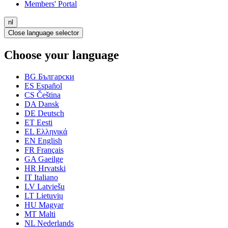
Members' Portal
nl
Close language selector
Choose your language
BG
Български
ES
Español
CS
Čeština
DA
Dansk
DE
Deutsch
ET
Eesti
EL
Ελληνικά
EN
English
FR
Français
GA
Gaeilge
HR
Hrvatski
IT
Italiano
LV
Latviešu
LT
Lietuvių
HU
Magyar
MT
Malti
NL
Nederlands