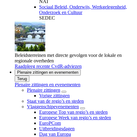
NAT
Sociaal Beleid, Onderwijs, Werkgelegenheid,
Onderzoek en Cultuur
SEDEC
Beleidsterreinen met directe gevolgen voor de lokale en
regionale overheden
Raadpleeg recente CvdR-adviezen
Plenaire zittingen en evenementen
Terug
Plenaire zittingen en evenementen
Plenaire zittingen
Vorige zittingen
Staat van de regio’s en steden
Vlaggenschipevenementen
Europese Top van regio’s en steden
Europese Week van regio’s en steden
EuroPCom
Uitbreidingsdagen
Dag van Europa