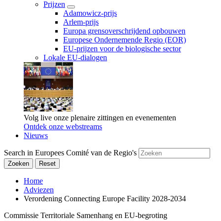
Prijzen
Adamowicz-prijs
Arlem-prijs
Europa grensoverschrijdend opbouwen
Europese Ondernemende Regio (EOR)
EU-prijzen voor de biologische sector
Lokale EU-dialogen
Volg live onze plenaire zittingen en evenementen
Ontdek onze webstreams
Nieuws
Search in Europees Comité van de Regio's
Zoeken
Reset
Home
Adviezen
Verordening Connecting Europe Facility 2028-2034
Commissie Territoriale Samenhang en EU-begroting