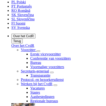
PL
Polski
PT
Português
RO
Română
SK
Slovenčina
SL
Slovenščina
FI
Suomi
SV
Svenska
Over het CvdR
Terug
Over het CvdR
Voorzitter
Eerste vicevoorzitter
Conferentie van voorzitters
Bureau
Voormalige voorzitters
Secretaris-generaal
Transparantie
Protocol- en bezoekersdienst
Werken bij het CvdR
Vacatures
Stages
Aanbestedingen
Regionale bureaus