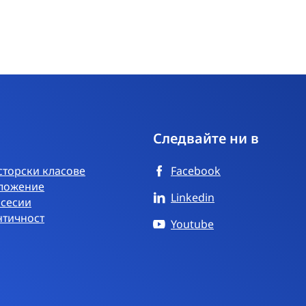
Следвайте ни в
торски класове
Facebook
ложение
Linkedin
 сесии
нтичност
Youtube