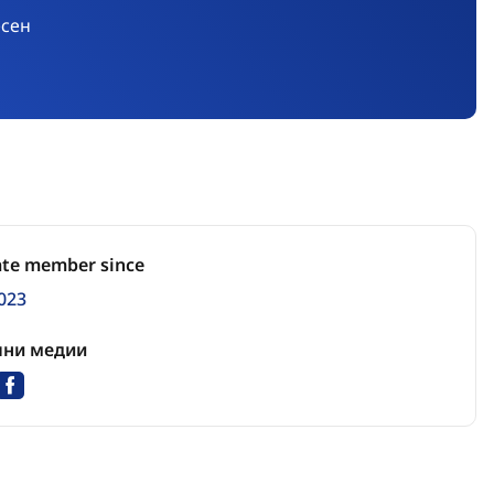
есен
ate member since
023
лни медии
edIn
Instagram
Facebook