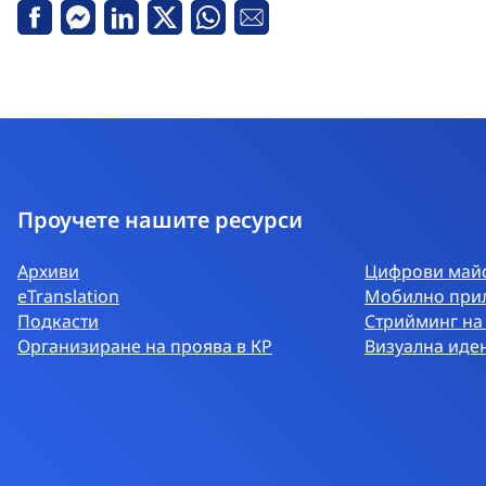
Facebook
Messenger
Linkedin
X
Whatsapp
Е-
поща
Проучете нашите ресурси
Архиви
Цифрови майс
eTranslation
Мобилно при
Подкасти
Стрийминг на
Организиране на проява в КР
Визуална иде