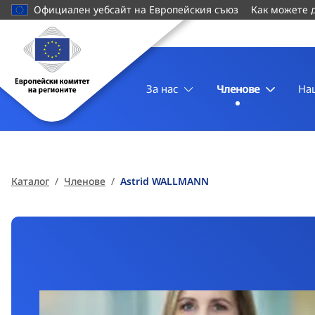
основното
Официален уебсайт на Европейския съюз
Как можете 
съдържание
Начална
страница
Европейски
комитет
За нас
Членове
На
на
регионите
Каталог
Членове
Astrid WALLMANN