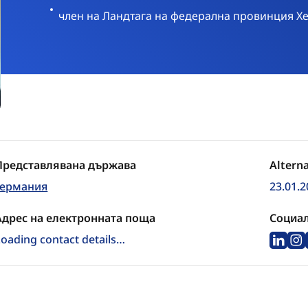
Германия
член на Ландтага на федерална провинция Х
Представлявана държава
Altern
Германия
23.01.2
Адрес на електронната поща
Социа
Loading contact details…
Link