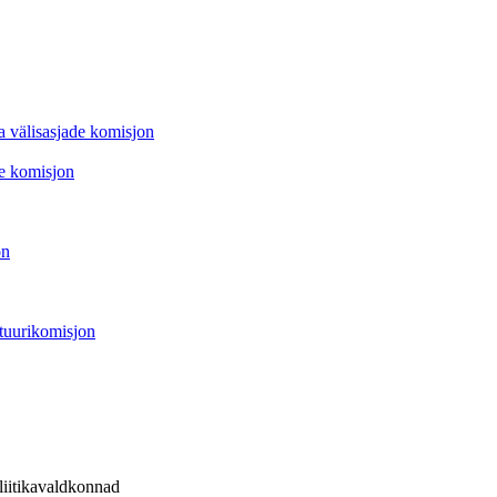
ja välisasjade komisjon
ve komisjon
on
ultuurikomisjon
liitikavaldkonnad