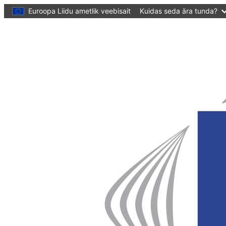
põhisisu
Euroopa Liidu ametlik veebisait
Kuidas seda ära tunda?
juurde
Veebileht
Euroopa
Regioonide
Komitee