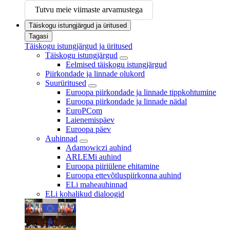
Tutvu meie viimaste arvamustega
Täiskogu istungjärgud ja üritused
Tagasi
Täiskogu istungjärgud ja üritused
Täiskogu istungjärgud
Eelmised täiskogu istungjärgud
Piirkondade ja linnade olukord
Suurüritused
Euroopa piirkondade ja linnade tippkohtumine
Euroopa piirkondade ja linnade nädal
EuroPCom
Laienemispäev
Euroopa päev
Auhinnad
Adamowiczi auhind
ARLEMi auhind
Euroopa piiriülene ehitamine
Euroopa ettevõtluspiirkonna auhind
ELi maheauhinnad
ELi kohalikud dialoogid