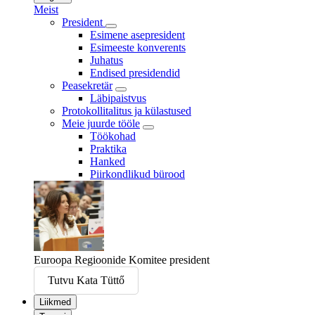
Meist
President
Esimene asepresident
Esimeeste konverents
Juhatus
Endised presidendid
Peasekretär
Läbipaistvus
Protokollitalitus ja külastused
Meie juurde tööle
Töökohad
Praktika
Hanked
Piirkondlikud bürood
Euroopa Regioonide Komitee president
Tutvu Kata Tüttő
Liikmed