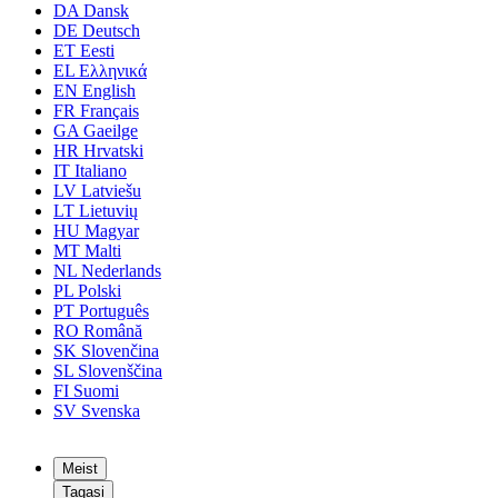
DA
Dansk
DE
Deutsch
ET
Eesti
EL
Ελληνικά
EN
English
FR
Français
GA
Gaeilge
HR
Hrvatski
IT
Italiano
LV
Latviešu
LT
Lietuvių
HU
Magyar
MT
Malti
NL
Nederlands
PL
Polski
PT
Português
RO
Română
SK
Slovenčina
SL
Slovenščina
FI
Suomi
SV
Svenska
Meist
Tagasi