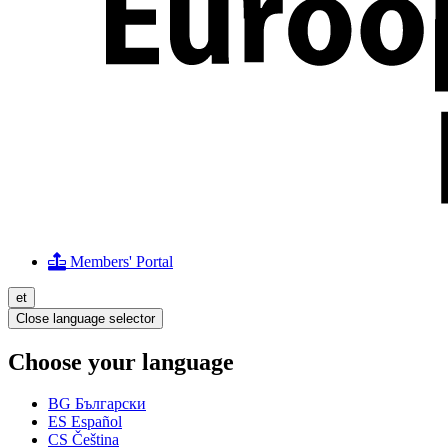
Members' Portal
et
Close language selector
Choose your language
BG
Български
ES
Español
CS
Čeština