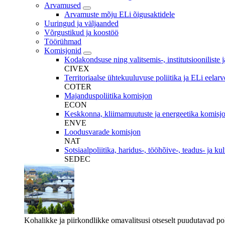
Arvamused
Arvamuste mõju ELi õigusaktidele
Uuringud ja väljaanded
Võrgustikud ja koostöö
Töörühmad
Komisjonid
Kodakondsuse ning valitsemis-, institutsiooniliste 
CIVEX
Territoriaalse ühtekuuluvuse poliitika ja ELi eelar
COTER
Majanduspoliitika komisjon
ECON
Keskkonna, kliimamuutuste ja energeetika komisj
ENVE
Loodusvarade komisjon
NAT
Sotsiaalpoliitika, haridus-, tööhõive-, teadus- ja k
SEDEC
Kohalikke ja piirkondlikke omavalitsusi otseselt puudutavad po