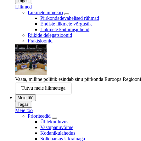
Tagasi
Liikmed
Liikmete nimekiri
Piirkondadevahelised rühmad
Endiste liikmete võrgustik
Liikmete käitumisjuhend
Riikide delegatsioonid
Fraktsioonid
Vaata, milline poliitik esindab sinu piirkonda Euroopa Regioo
Tutvu meie liikmetega
Meie töö
Tagasi
Meie töö
Prioriteedid
Ühtekuuluvus
Vastupanuvõime
Kodanikulähedus
Solidaarsus Ukrainaga