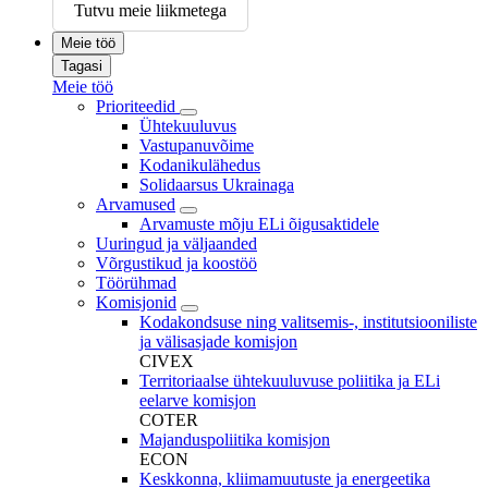
Tutvu meie liikmetega
Meie töö
Tagasi
Meie töö
Prioriteedid
Ühtekuuluvus
Vastupanuvõime
Kodanikulähedus
Solidaarsus Ukrainaga
Arvamused
Arvamuste mõju ELi õigusaktidele
Uuringud ja väljaanded
Võrgustikud ja koostöö
Töörühmad
Komisjonid
Kodakondsuse ning valitsemis-, institutsiooniliste
ja välisasjade komisjon
CIVEX
Territoriaalse ühtekuuluvuse poliitika ja ELi
eelarve komisjon
COTER
Majanduspoliitika komisjon
ECON
Keskkonna, kliimamuutuste ja energeetika