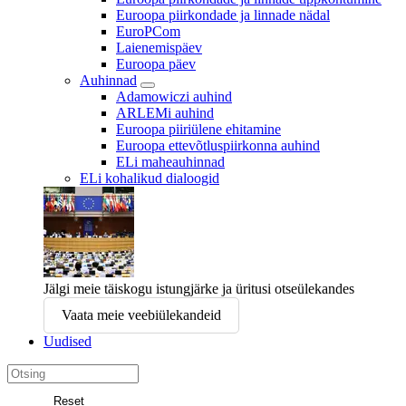
Euroopa piirkondade ja linnade nädal
EuroPCom
Laienemispäev
Euroopa päev
Auhinnad
Adamowiczi auhind
ARLEMi auhind
Euroopa piiriülene ehitamine
Euroopa ettevõtluspiirkonna auhind
ELi maheauhinnad
ELi kohalikud dialoogid
Jälgi meie täiskogu istungjärke ja üritusi otseülekandes
Vaata meie veebiülekandeid
Uudised
Search
in
Reset
Euroopa