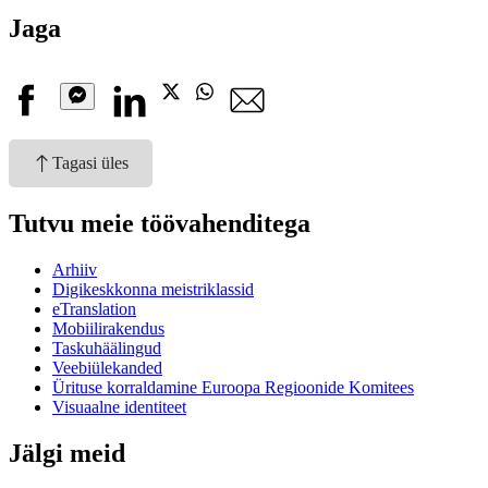
Jaga
Facebook
Linkedin
X
Whatsapp
E-
kiri
Messenger
Tagasi üles
Tutvu meie töövahenditega
Arhiiv
Digikeskkonna meistriklassid
eTranslation
Mobiilirakendus
Taskuhäälingud
Veebiülekanded
Ürituse korraldamine Euroopa Regioonide Komitees
Visuaalne identiteet
Jälgi meid