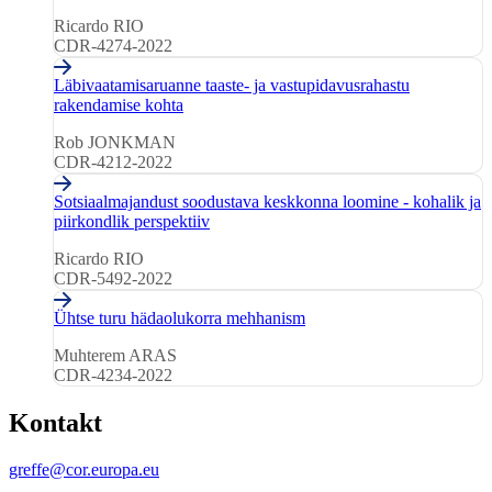
Ricardo RIO
CDR-4274-2022
Läbivaatamisaruanne taaste- ja vastupidavusrahastu
rakendamise kohta
Rob JONKMAN
CDR-4212-2022
Sotsiaalmajandust soodustava keskkonna loomine - kohalik ja
piirkondlik perspektiiv
Ricardo RIO
CDR-5492-2022
Ühtse turu hädaolukorra mehhanism
Muhterem ARAS
CDR-4234-2022
Kontakt
greffe@cor.europa.eu