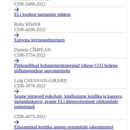
CDR-5488-2022
ELi looduse taastamise määrus
Roby BIWER
CDR-4206-2022
Euroopa terviseandmeruum
Daniela CÎMPEAN
CDR-3754-2022
Piirkondlikud kohanemisstrateegiad vähese CO2 heitega
põllumajanduse saavutamiseks
Loïg CHESNAIS-GIRARD
CDR-3978-2022
Seame inimesed esikohale, kindlustame kestliku ja kaasava
majanduskasvu, avame ELi äärepoolseimate piirkondade
potentsiaali
CDR-4073-2022
Edusammud kestliku arengu eesmärkide rakendamisel