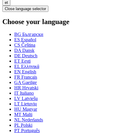
et
Close language selector
Choose your language
BG
Български
ES
Español
CS
Čeština
DA
Dansk
DE
Deutsch
ET
Eesti
EL
Ελληνικά
EN
English
FR
Français
GA
Gaeilge
HR
Hrvatski
IT
Italiano
LV
Latviešu
LT
Lietuvių
HU
Magyar
MT
Malti
NL
Nederlands
PL
Polski
PT
Português