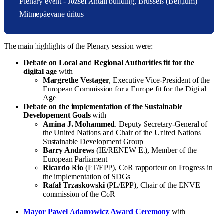
Plenary event - József Antall building, Brussels (Belgium)
Mitmepäevane üritus
The main highlights of ​the Ple​nary session were:​​
Debate on Local and Regional Authorities fit for the
digital age
with
Margrethe Vestager
, Executive Vice-President of the
European Commission for a Europe fit for the Digital
Age
​Debate on the im​plementation of the Sustainable
Developement Goals
with
Amina J. Mohammed
, Deputy Secretary-General of
the United Nations and Chair of the United Nations
Sustainable Development Group
Barry Andrews
(IE/RENEW E.), Member of the
European Parliament
Ricardo Rio
(PT/EPP), CoR rapporteur on Progress in
the implementation of SDGs
Rafał Trzaskowski
(PL/EPP), Chair of the ENVE
commission of the CoR
Mayor Pawel Adamowicz Award Ceremony​
with