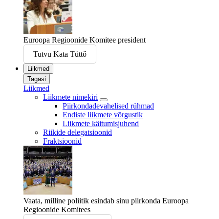
Euroopa Regioonide Komitee president
Tutvu Kata Tüttő
Liikmed
Tagasi
Liikmed
Liikmete nimekiri
Piirkondadevahelised rühmad
Endiste liikmete võrgustik
Liikmete käitumisjuhend
Riikide delegatsioonid
Fraktsioonid
Vaata, milline poliitik esindab sinu piirkonda Euroopa
Regioonide Komitees