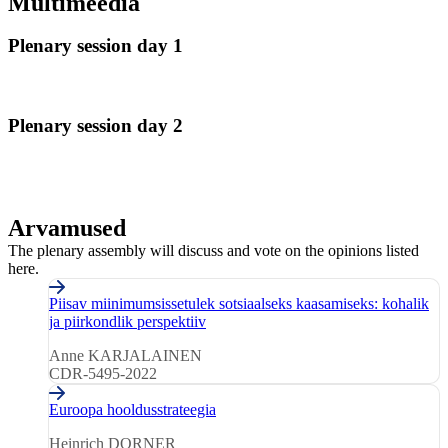
Multimeedia
Plenary
Plenary session day 1
session
day
1
Plenary
Plenary session day 2
session
day
2
Arvamused
The plenary assembly will discuss and vote on the opinions listed
here.
Piisav miinimumsissetulek sotsiaalseks kaasamiseks: kohalik
Opinions
ja piirkondlik perspektiiv
(10)
Anne KARJALAINEN
CDR-5495-2022
Euroopa hooldusstrateegia
Heinrich DORNER