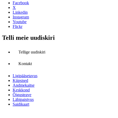
Facebook
X
Linkedin
Instagram
Youtube
Flickr
Telli meie uudiskiri
Tellige uudiskiri
Kontakt
Ligipääsetavus
Küpsised
Andmekaitse
Keskkond
Õigusteave
Läbipaistvus
Saidikaart