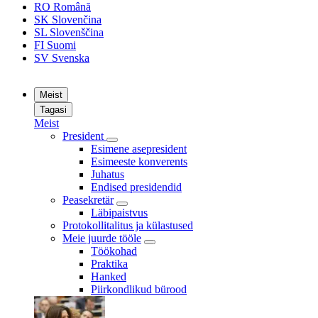
RO
Română
SK
Slovenčina
SL
Slovenščina
FI
Suomi
SV
Svenska
Meist
Tagasi
Meist
President
Esimene asepresident
Esimeeste konverents
Juhatus
Endised presidendid
Peasekretär
Läbipaistvus
Protokollitalitus ja külastused
Meie juurde tööle
Töökohad
Praktika
Hanked
Piirkondlikud bürood