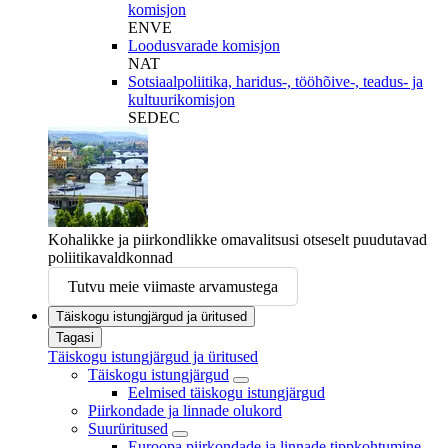
komisjon
ENVE
Loodusvarade komisjon
NAT
Sotsiaalpoliitika, haridus-, tööhõive-, teadus- ja
kultuurikomisjon
SEDEC
Kohalikke ja piirkondlikke omavalitsusi otseselt puudutavad
poliitikavaldkonnad
Tutvu meie viimaste arvamustega
Täiskogu istungjärgud ja üritused
Tagasi
Täiskogu istungjärgud ja üritused
Täiskogu istungjärgud
Eelmised täiskogu istungjärgud
Piirkondade ja linnade olukord
Suurüritused
Euroopa piirkondade ja linnade tippkohtumine