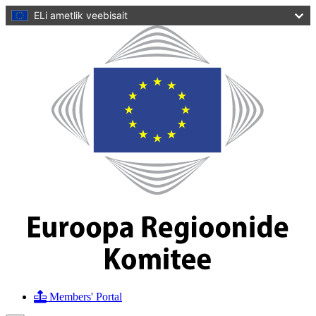
põhisisu
ELi ametlik veebisait
juurde
Veebileht
Euroopa
Regioonide
Komitee
Members' Portal