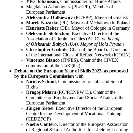
Ylva Johansson
, Commissioner for Home Affairs
Magdalena Adamowicz (PL/EPP), Member of
European Parliament
Aleksandra Dulkiewicz
(PL/EPP), Mayor of Gdańsk
Marek Nazarko
(PL), Mayor of Michałowo in Poland
Henriette Reker
(DE), Mayor of Cologne in Germany
Oleksandr Slobozhan
, Executive Director of the
Association of Ukrainian Cities (AUC),
on behalf
of
Oleksandr Babych
(UA), Mayor of Hola Prystan
Christopher Gribble
, Chair of the Board of Directors
of the International Cities of Refuge Network (ICORN)
​​Vincenzo Bianco
(IT/PES), Chair of the CIVEX
commission of the CoR (tbc)​
Debate on the European Year of Skills 2023, as proposed
by the European Commission
with
Nicolas Schmit
, Commissioner for Jobs and Social
Rights
Dragoş Pîslaru
(RO/RENEW E.), Chair of the
Committee on Employment and Social Affairs of the
European Parliament
Jürgen Siebel
, Executive Director of the European
Centre for the Development of Vocational Training
(CEDEFOP)
Noelia Cantero
, Director of the European Association
of Regional & Local Authorities for Lifelong Learning