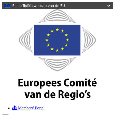
de inhoud
Een officiële website van de EU
gaan
Homepagina
Europees
Comité
van
de
Regio's
Members' Portal