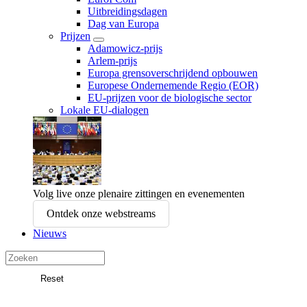
Uitbreidingsdagen
Dag van Europa
Prijzen
Adamowicz-prijs
Arlem-prijs
Europa grensoverschrijdend opbouwen
Europese Ondernemende Regio (EOR)
EU-prijzen voor de biologische sector
Lokale EU-dialogen
Volg live onze plenaire zittingen en evenementen
Ontdek onze webstreams
Nieuws
Search
in
Reset
Europees
Zoeken
Comité
van