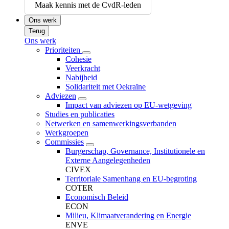
Maak kennis met de CvdR-leden
Ons werk
Terug
Ons werk
Prioriteiten
Cohesie
Veerkracht
Nabijheid
Solidariteit met Oekraïne
Adviezen
Impact van adviezen op EU-wetgeving
Studies en publicaties
Netwerken en samenwerkingsverbanden
Werkgroepen
Commissies
Burgerschap, Governance, Institutionele en
Externe Aangelegenheden
CIVEX
Territoriale Samenhang en EU-begroting
COTER
Economisch Beleid
ECON
Milieu, Klimaatverandering en Energie
ENVE