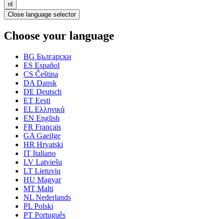
nl
Close language selector
Choose your language
BG
Български
ES
Español
CS
Čeština
DA
Dansk
DE
Deutsch
ET
Eesti
EL
Ελληνικά
EN
English
FR
Français
GA
Gaeilge
HR
Hrvatski
IT
Italiano
LV
Latviešu
LT
Lietuvių
HU
Magyar
MT
Malti
NL
Nederlands
PL
Polski
PT
Português