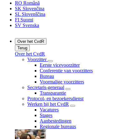
RO
Română
SK
Slovenčina
SL
Slovenščina
FI
Suomi
SV
Svenska
Over het CvdR
Terug
Over het CvdR
Voorzitter
Eerste vicevoorzitter
Conferentie van voorzitters
Bureau
Voormalige voorzitters
Secretaris-generaal
Transparantie
Protocol- en bezoekersdienst
Werken bij het CvdR
Vacatures
Stages
Aanbestedingen
Regionale bureaus