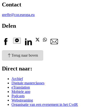
Contact
greffe@cor.europa.eu
Delen
Facebook
Linkedin
Twitter
Whatsapp
E-
mail
Messenger
Terug naar boven
Direct naar:
Archief
Digitale masterclasses
eTranslation
Mobiele app
Podcasts
Webstreaming
Organisatie van een evenement in het CvdR