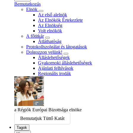
Bemutatkozás
Elnök
Az első alelnök
Az Elnökök Értekezlete
Az Elnökség
Volt elnökök
A főtitkár
Átláthatóság
Protokollszolgálat és látogatások
Dolgozzon velünk!
Álláslehetőségek
Gyakornoki álláslehetőségek
Ajánlati felhívások
Regionális irodák
a Régiók Európai Bizottsága elnöke
Bemutatjuk Tüttő Katát
Tagok