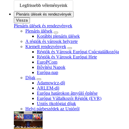
Legfrissebb véleményeink
Plenáris ülések és rendezvények
Vissza
Plenáris ülések és rendezvények
Plenáris ülések
Korábbi plenáris ülések
A régiók és városok helyzete
Kiemelt rendezvények
Régiók és Városok Európai Csúcstalálkozója
Régiók és Városok Európai Hete
EuroPCom
Bővítési Napok
Európa-nap
Díjak
Adamowicz-díj
ARLEM-díj
Európa határokon átnyúló építése
Európai Vállalkozói Régiók (EVR)
Uniós ökológiai díjak
Helyi párbeszédek az Unióról