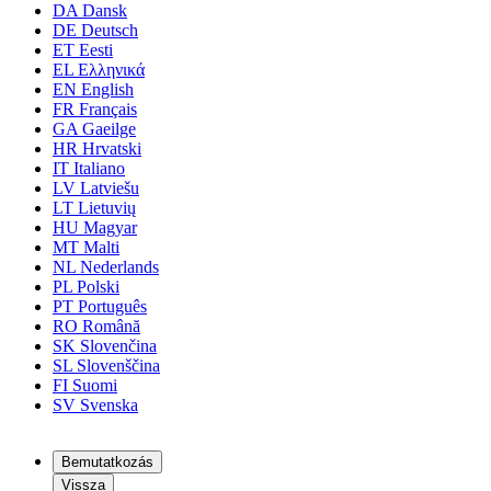
DA
Dansk
DE
Deutsch
ET
Eesti
EL
Ελληνικά
EN
English
FR
Français
GA
Gaeilge
HR
Hrvatski
IT
Italiano
LV
Latviešu
LT
Lietuvių
HU
Magyar
MT
Malti
NL
Nederlands
PL
Polski
PT
Português
RO
Română
SK
Slovenčina
SL
Slovenščina
FI
Suomi
SV
Svenska
Bemutatkozás
Vissza