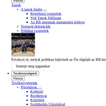
Vissza
Tagok
A tagok listája
Régióközi csoportok
Volt Tagok Hálózata
Az RB tagjainak magatartási kódexe
Nemzeti delegációk
Politikai csoportok
Kíváncsi rá, melyik politikus képviseli az Ön régióját az RB-b
Ismerje meg tagjainkat
Tevékenységeink
Vissza
Tevékenységeink
Prioritások
Kohézió
Reziliencia
Közelség
Szolidaritás Ukrajnával