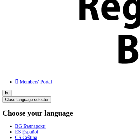
Members' Portal
hu
Close language selector
Choose your language
BG
Български
ES
Español
CS
Čeština