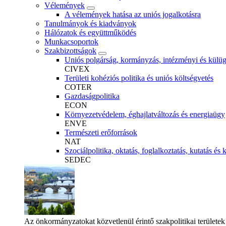
Vélemények
A vélemények hatása az uniós jogalkotásra
Tanulmányok és kiadványok
Hálózatok és együttműködés
Munkacsoportok
Szakbizottságok
Uniós polgárság, kormányzás, intézményi és külü
CIVEX
Területi kohéziós politika és uniós költségvetés
COTER
Gazdaságpolitika
ECON
Környezetvédelem, éghajlatváltozás és energiaügy
ENVE
Természeti erőforrások
NAT
Szociálpolitika, oktatás, foglalkoztatás, kutatás és 
SEDEC
Az önkormányzatokat közvetlenül érintő szakpolitikai területek