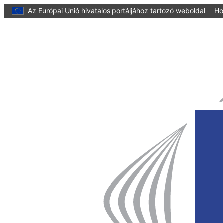
tartalomra
Az Európai Unió hivatalos portáljához tartozó weboldal
Ho
Címlap
Régiók
Európai
Bizottsága