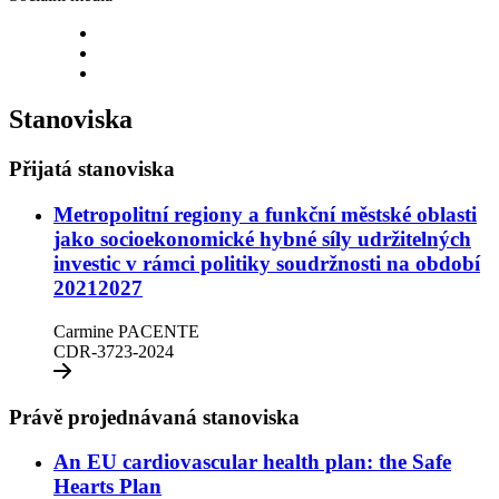
LinkedIn
Instagram
Facebook
Stanoviska
Přijatá stanoviska
Metropolitní regiony a funkční městské oblasti
Opinions
jako socioekonomické hybné síly udržitelných
investic v rámci politiky soudržnosti na období
(1)
20212027
Carmine PACENTE
CDR-3723-2024
Právě projednávaná stanoviska
An EU cardiovascular health plan: the Safe
Opinions
Hearts Plan