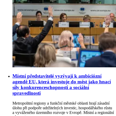
Místní představitelé vyzývají k ambiciózní
agendě EU, která investuje do měst jako hnací
síly konkurenceschopnosti a sociální
spravedlnosti
Metropolitní regiony a funkční městské oblasti hrají zásadní
úlohu při podpoře udržitelných investic, hospodářského růstu
a vyváženého územního rozvoje v Evropě. Místní a regionální