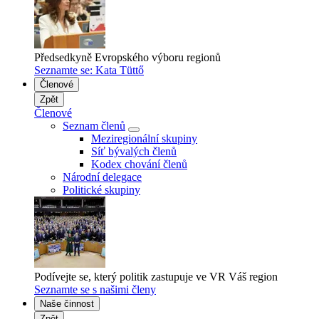
Předsedkyně Evropského výboru regionů
Seznamte se: Kata Tüttő
Členové
Zpět
Členové
Seznam členů
Meziregionální skupiny
Síť bývalých členů
Kodex chování členů
Národní delegace
Politické skupiny
Podívejte se, který politik zastupuje ve VR Váš region
Seznamte se s našimi členy
Naše činnost
Zpět