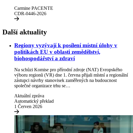
(1)
Carmine PACENTE
CDR-0446-2026
Další aktuality
Regiony vyzývají k posílení místní úlohy v
politikách EU v oblasti zemědělství,
biohospodářství a zdraví
Na schůzi Komise pro přírodní zdroje (NAT) Evropského
výboru regionů (VR) dne 1. června přijali místní a regionální
zástupci návrhy stanovisek zaměřených na budoucnost
společné organizace trhu se…
Aktuální zpráva
Automatický překlad
1 Červen 2026