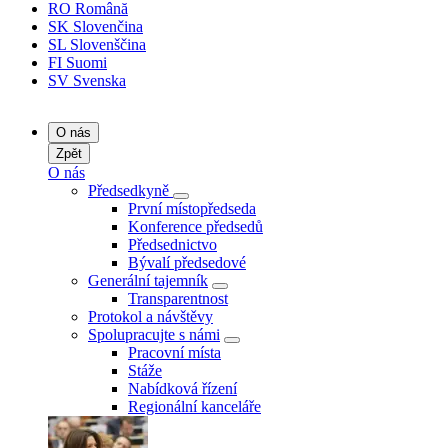
RO
Română
SK
Slovenčina
SL
Slovenščina
FI
Suomi
SV
Svenska
O nás
Zpět
O nás
Předsedkyně
První místopředseda
Konference předsedů
Předsednictvo
Bývalí předsedové
Generální tajemník
Transparentnost
Protokol a návštěvy
Spolupracujte s námi
Pracovní místa
Stáže
Nabídková řízení
Regionální kanceláře