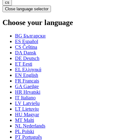
cs
Close language selector
Choose your language
BG
Български
ES
Español
CS
Čeština
DA
Dansk
DE
Deutsch
ET
Eesti
EL
Ελληνικά
EN
English
FR
Français
GA
Gaeilge
HR
Hrvatski
IT
Italiano
LV
Latviešu
LT
Lietuvių
HU
Magyar
MT
Malti
NL
Nederlands
PL
Polski
PT
Português