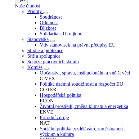
Naše činnost
Priority
Soudržnost
Odolnost
Blízkost
Solidarita s Ukrajinou
Stanoviska
Vliv stanovisek na právní předpisy EU
Studie a publikace
Sítě a spolupráce
Schůze pracovních skupin
Komise
Občanství, správa, institucionální a vnější věci
CIVEX
Politika územní soudržnosti a rozpočet EU
COTER
Hospodářská politika
ECON
Životní prostředí, změna klimatu a energetika
ENVE
Přírodní zdroje
NAT
Sociální politika, vzdělávání, zaměstnanost,
výzkum a kultura