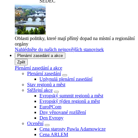
SEDEC
Oblasti politiky, které mají přímý dopad na místní a regionální
orgány
Nahlédněte do našich nejnovějších stanovisek
Plenární zasedání a akce
Zpět
Plenární zasedání a akce
Plenární zasedání
Uplynulá plenární zasedání
Stav regionů a měst
Stěžejní akce
Evropský summit regionů a měst
Evropský týden regionů a měst
EuroPCom
Dny věnované rozšíření
Den Evropy
Ocenění
Cena starosty Pawla Adamowicze
Cena ARLEM