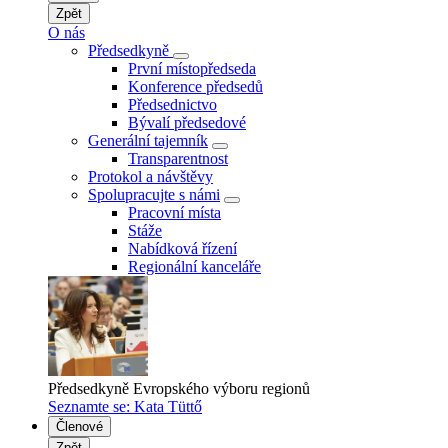
Zpět
O nás
Předsedkyně
První místopředseda
Konference předsedů
Předsednictvo
Bývalí předsedové
Generální tajemník
Transparentnost
Protokol a návštěvy
Spolupracujte s námi
Pracovní místa
Stáže
Nabídková řízení
Regionální kanceláře
Předsedkyně Evropského výboru regionů
Seznamte se: Kata Tüttő
Členové
Zpět