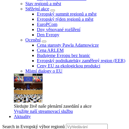
Stav regionů a měst
Stěžejní akce
Evropský summit regionů a měst
Evropský týden regionů a měst
EuroPCom
Dny věnované rozšíření
Den Evropy
Ocenění
Cena starosty Pawla Adamowicze
Cena ARLEM
Budujeme Evropu bez hranic
Evropský podnikatelsky zaměřený region (EER)
Ceny EU za ekologickou produkci
Místní dialogy o EU
Sledujte živě naše plenární zasedání a akce
Využijte naší streamovací službu
Aktuality
Search in Evropský výbor regionů