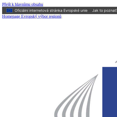
Přejít k hlavnímu obsahu
Oficiální internetová stránka Evropské unie
Jak to poznat
Homepage Evropský výbor regionů