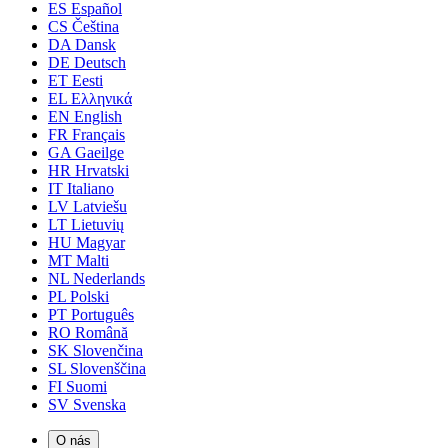
ES
Español
CS
Čeština
DA
Dansk
DE
Deutsch
ET
Eesti
EL
Ελληνικά
EN
English
FR
Français
GA
Gaeilge
HR
Hrvatski
IT
Italiano
LV
Latviešu
LT
Lietuvių
HU
Magyar
MT
Malti
NL
Nederlands
PL
Polski
PT
Português
RO
Română
SK
Slovenčina
SL
Slovenščina
FI
Suomi
SV
Svenska
O nás