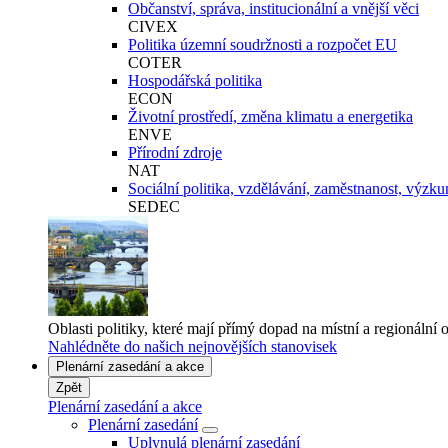
Občanství, správa, institucionální a vnější věci
CIVEX
Politika územní soudržnosti a rozpočet EU
COTER
Hospodářská politika
ECON
Životní prostředí, změna klimatu a energetika
ENVE
Přírodní zdroje
NAT
Sociální politika, vzdělávání, zaměstnanost, výzku
SEDEC
Oblasti politiky, které mají přímý dopad na místní a regionální 
Nahlédněte do našich nejnovějších stanovisek
Plenární zasedání a akce
Zpět
Plenární zasedání a akce
Plenární zasedání
Uplynulá plenární zasedání