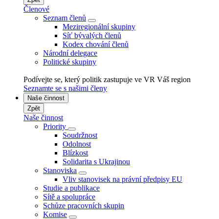
Členové
Seznam členů
Meziregionální skupiny
Síť bývalých členů
Kodex chování členů
Národní delegace
Politické skupiny
Podívejte se, který politik zastupuje ve VR Váš region
Seznamte se s našimi členy
Naše činnost
Zpět
Naše činnost
Priority
Soudržnost
Odolnost
Blízkost
Solidarita s Ukrajinou
Stanoviska
Vliv stanovisek na právní předpisy EU
Studie a publikace
Sítě a spolupráce
Schůze pracovních skupin
Komise