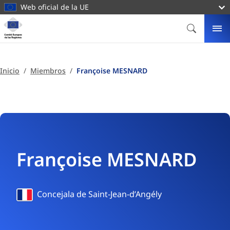
contenido
Web oficial de la UE
principal
Página
principal
BUSCAR
ME
Comité
Europeo
de
Inicio
Miembros
Françoise MESNARD
las
Regiones
Françoise MESNARD
Francia
Concejala de Saint-Jean-d’Angély