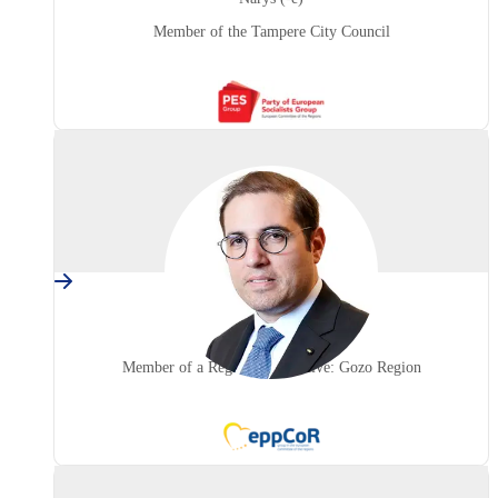
Member of the Tampere City Council
PES
(Party
of
European
Socialists)
Samuel AZZOPARDI
Malta
Narys (-ė)
Member of a Regional Executive: Gozo Region
EPP
(European
People's
Party)