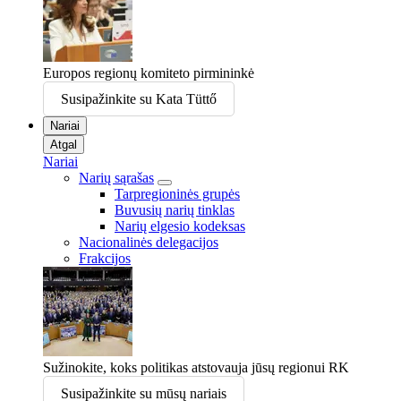
Europos regionų komiteto pirmininkė
Susipažinkite su Kata Tüttő
Nariai
Atgal
Nariai
Narių sąrašas
Tarpregioninės grupės
Buvusių narių tinklas
Narių elgesio kodeksas
Nacionalinės delegacijos
Frakcijos
Sužinokite, koks politikas atstovauja jūsų regionui RK
Susipažinkite su mūsų nariais