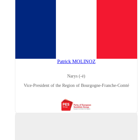
Patrick MOLINOZ
Narys (-ė)
Vice-President of the Region of Bourgogne-Franche-Comté
PES
(Party
of
European
Socialists)