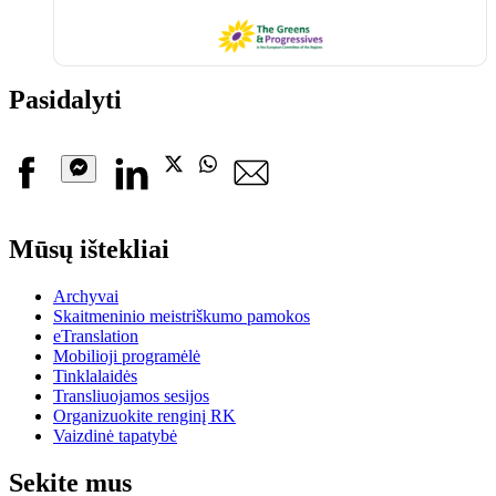
The
Greens
and
Progressives
Pasidalyti
Facebook
Linkedin
X
Whatsapp
El.
paštas
Messenger
Mūsų ištekliai
Archyvai
Skaitmeninio meistriškumo pamokos
eTranslation
Mobilioji programėlė
Tinklalaidės
Transliuojamos sesijos
Organizuokite renginį RK
Vaizdinė tapatybė
Sekite mus