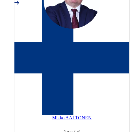
Finland
Mikko AALTONEN
Narys (-ė)