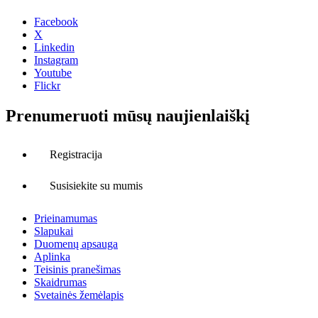
Facebook
X
Linkedin
Instagram
Youtube
Flickr
Prenumeruoti mūsų naujienlaiškį
Registracija
Susisiekite su mumis
Prieinamumas
Slapukai
Duomenų apsauga
Aplinka
Teisinis pranešimas
Skaidrumas
Svetainės žemėlapis