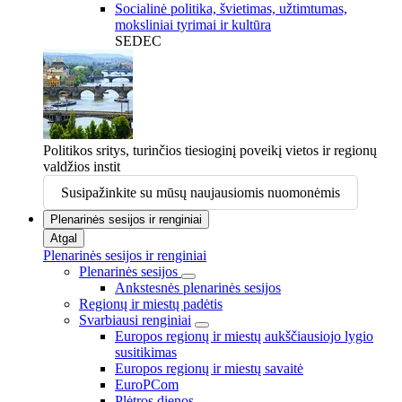
Socialinė politika, švietimas, užtimtumas,
moksliniai tyrimai ir kultūra
SEDEC
Politikos sritys, turinčios tiesioginį poveikį vietos ir regionų
valdžios instit
Susipažinkite su mūsų naujausiomis nuomonėmis
Plenarinės sesijos ir renginiai
Atgal
Plenarinės sesijos ir renginiai
Plenarinės sesijos
Ankstesnės plenarinės sesijos
Regionų ir miestų padėtis
Svarbiausi renginiai
Europos regionų ir miestų aukščiausiojo lygio
susitikimas
Europos regionų ir miestų savaitė
EuroPCom
Plėtros dienos