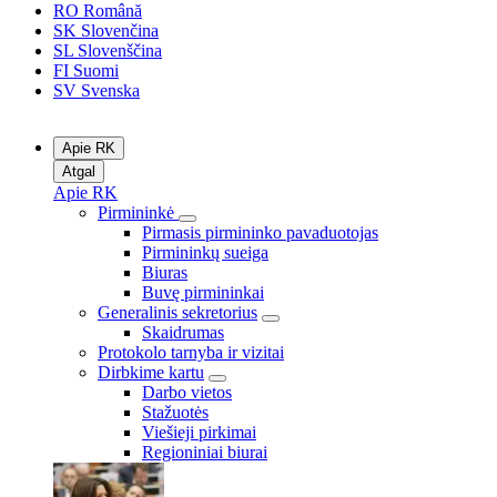
RO
Română
SK
Slovenčina
SL
Slovenščina
FI
Suomi
SV
Svenska
Apie RK
Atgal
Apie RK
Pirmininkė
Pirmasis pirmininko pavaduotojas
Pirmininkų sueiga
Biuras
Buvę pirmininkai
Generalinis sekretorius
Skaidrumas
Protokolo tarnyba ir vizitai
Dirbkime kartu
Darbo vietos
Stažuotės
Viešieji pirkimai
Regioniniai biurai