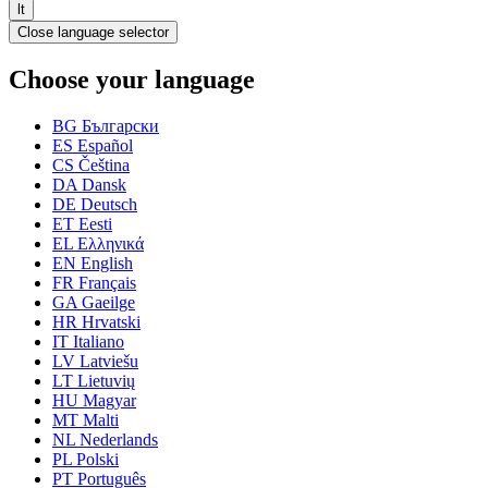
lt
Close language selector
Choose your language
BG
Български
ES
Español
CS
Čeština
DA
Dansk
DE
Deutsch
ET
Eesti
EL
Ελληνικά
EN
English
FR
Français
GA
Gaeilge
HR
Hrvatski
IT
Italiano
LV
Latviešu
LT
Lietuvių
HU
Magyar
MT
Malti
NL
Nederlands
PL
Polski
PT
Português