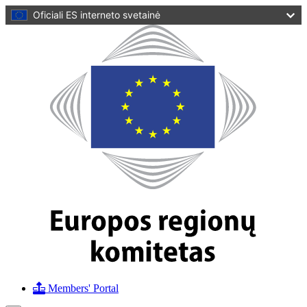
pagrindinį
Oficiali ES interneto svetainė
turinį
Svetainė
Europos
regionų
komitetas
Members' Portal