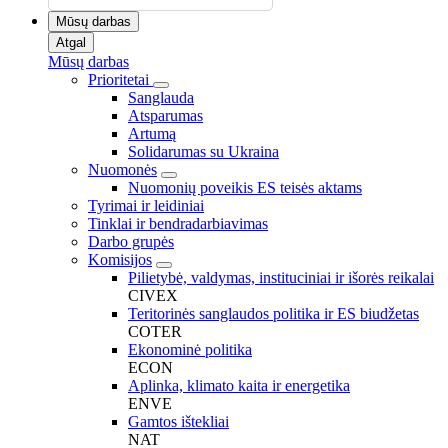
Mūsų darbas
Atgal
Mūsų darbas
Prioritetai
Sanglauda
Atsparumas
Artumą
Solidarumas su Ukraina
Nuomonės
Nuomonių poveikis ES teisės aktams
Tyrimai ir leidiniai
Tinklai ir bendradarbiavimas
Darbo grupės
Komisijos
Pilietybė, valdymas, instituciniai ir išorės reikalai
CIVEX
Teritorinės sanglaudos politika ir ES biudžetas
COTER
Ekonominė politika
ECON
Aplinka, klimato kaita ir energetika
ENVE
Gamtos ištekliai
NAT