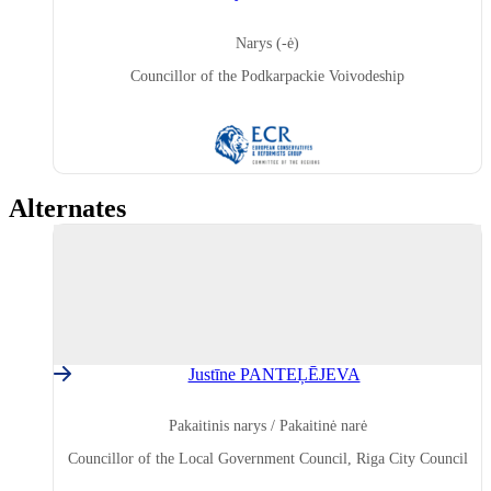
Narys (-ė)
Councillor of the Podkarpackie Voivodeship
ECR
(European
Conservatives
and
Alternates
Reformists
Group)
Justīne PANTEĻĒJEVA
Latvia
Pakaitinis narys / Pakaitinė narė
Councillor of the Local Government Council, Riga City Council