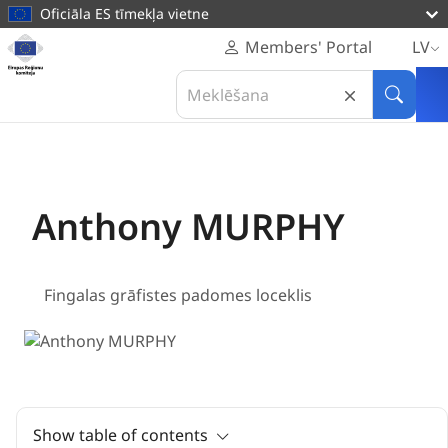
galveno
Oficiāla ES tīmekļa vietne
saturu
Mājas
Sākums
Members' Portal
LV
lapa
Locekļi
Search
Eiropas
Anthony MURPHY
in
Meklēt
Reģionu
Eiropas
komiteja
Reģionu
komiteja
Anthony MURPHY
Īrija
Fingalas grāfistes padomes loceklis
Show table of contents