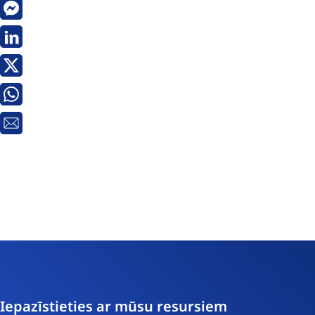
Messenger
Linkedin
Twitter
Whatsapp
E-
pasts
Iepazīstieties ar mūsu resursiem