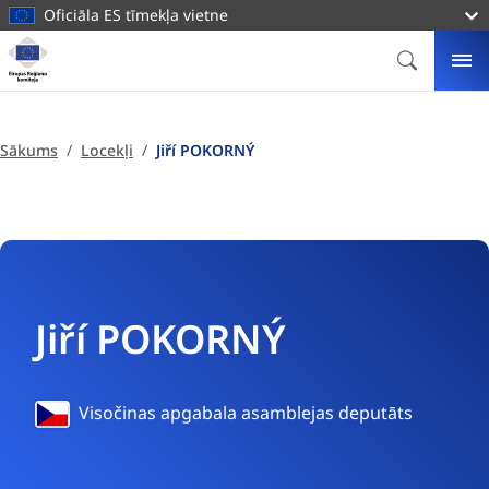
galveno
Oficiāla ES tīmekļa vietne
saturu
Mājas
lapa
MEKLĒT
IZ
Eiropas
Reģionu
komiteja
Sākums
Locekļi
Jiří POKORNÝ
Jiří POKORNÝ
Čehija
Visočinas apgabala asamblejas deputāts