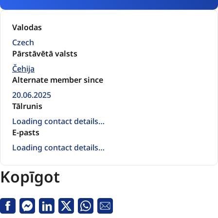
Valodas
Czech
Pārstāvētā valsts
Čehija
Alternate member since
20.06.2025
Tālrunis
Loading contact details…
E-pasts
Loading contact details…
Kopīgot
Facebook
Messenger
Linkedin
Twitter
Whatsapp
E-