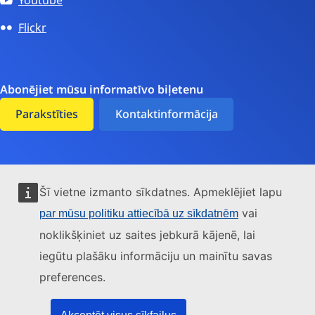
Flickr
Abonējiet mūsu informatīvo biļetenu
Parakstīties
Kontaktinformācija
Pieejamība
Šī vietne izmanto sīkdatnes. Apmeklējiet lapu
Sīkdatnes
vai
par mūsu politiku attiecībā uz sīkdatnēm
noklikšķiniet uz saites jebkurā kājenē, lai
Datu aizsardzība
iegūtu plašāku informāciju un mainītu savas
Vide
preferences.
Juridisks paziņojums