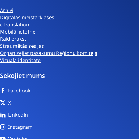
Arhīvi
Digitālās meistarklases
eTranslation
Mobilā lietotne
Raidieraksti
Straumētās sesijas
Organizējiet pasākumu Reģionu komitejā
Vizuālā identitāte
Sekojiet mums
Facebook
X
Linkedin
Instagram
Youtube