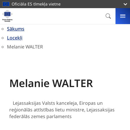
galveno
Oficiāla ES tīmekļa vietne
saturu
Mājas
lapa
MEKLĒT
IZ
Eiropas
Sākums
Reģionu
Locekļi
komiteja
Melanie WALTER
Melanie WALTER
Vācija
Lejassaksijas Valsts kanceleja, Eiropas un
reģionālās attīstības lietu ministre, Lejassaksijas
federālās zemes parlaments