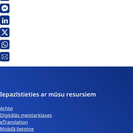
Messenger
Linkedin
Twitter
Whatsapp
E-
pasts
Iepazīstieties ar mūsu resursiem
Arhīvi
Digitālās meistarklases
eTranslation
Mobilā lietotne