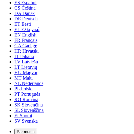
ES
Español
CS
Čeština
DA
Dansk
DE
Deutsch
ET
Eesti
EL
Ελληνικά
EN
English
FR
Français
GA
Gaeilge
HR
Hrvatski
IT
Italiano
LV
Latviešu
LT
Lietuvių
HU
Magyar
MT
Malti
NL
Nederlands
PL
Polski
PT
Português
RO
Română
SK
Slovenčina
SL
Slovenščina
FI
Suomi
SV
Svenska
Par mums