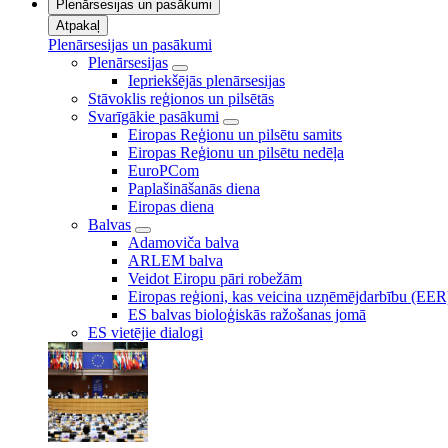
Plenārsesijas un pasākumi
Atpakaļ
Plenārsesijas un pasākumi
Plenārsesijas
Iepriekšējās plenārsesijas
Stāvoklis reģionos un pilsētās
Svarīgākie pasākumi
Eiropas Reģionu un pilsētu samits
Eiropas Reģionu un pilsētu nedēļa
EuroPCom
Paplašināšanās diena
Eiropas diena
Balvas
Adamoviča balva
ARLEM balva
Veidot Eiropu pāri robežām
Eiropas reģioni, kas veicina uzņēmējdarbību (EER
ES balvas bioloģiskās ražošanas jomā
ES vietējie dialogi