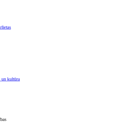
rlietas
a un kultūra
ības