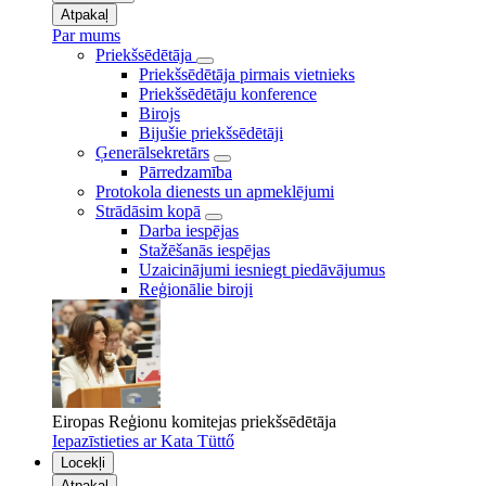
Atpakaļ
Par mums
Priekšsēdētāja
Priekšsēdētāja pirmais vietnieks
Priekšsēdētāju konference
Birojs
Bijušie priekšsēdētāji
Ģenerālsekretārs
Pārredzamība
Protokola dienests un apmeklējumi
Strādāsim kopā
Darba iespējas
Stažēšanās iespējas
Uzaicinājumi iesniegt piedāvājumus
Reģionālie biroji
Eiropas Reģionu komitejas priekšsēdētāja
Iepazīstieties ar Kata Tüttő
Locekļi
Atpakaļ