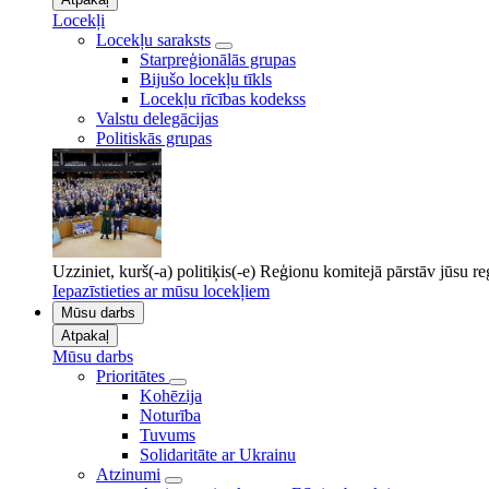
Locekļi
Locekļu saraksts
Starpreģionālās grupas
Bijušo locekļu tīkls
Locekļu rīcības kodekss
Valstu delegācijas
Politiskās grupas
Uzziniet, kurš(-a) politiķis(-e) Reģionu komitejā pārstāv jūsu r
Iepazīstieties ar mūsu locekļiem
Mūsu darbs
Atpakaļ
Mūsu darbs
Prioritātes
Kohēzija
Noturība
Tuvums
Solidaritāte ar Ukrainu
Atzinumi