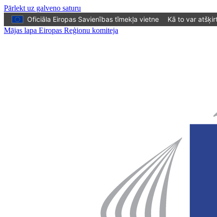
Pārlekt uz galveno saturu
Oficiāla Eiropas Savienības tīmekļa vietne
Kā to var atšķir
Mājas lapa Eiropas Reģionu komiteja