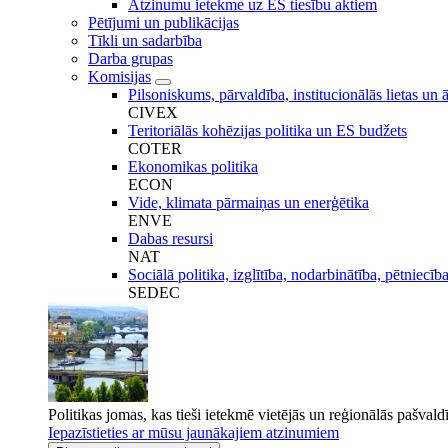
Atzinumu ietekme uz ES tiesību aktiem
Pētījumi un publikācijas
Tīkli un sadarbība
Darba grupas
Komisijas
Pilsoniskums, pārvaldība, institucionālās lietas un ā
CIVEX
Teritoriālās kohēzijas politika un ES budžets
COTER
Ekonomikas politika
ECON
Vide, klimata pārmaiņas un enerģētika
ENVE
Dabas resursi
NAT
Sociālā politika, izglītība, nodarbinātība, pētniecīb
SEDEC
Politikas jomas, kas tieši ietekmē vietējās un reģionālās pašvald
Iepazīstieties ar mūsu jaunākajiem atzinumiem