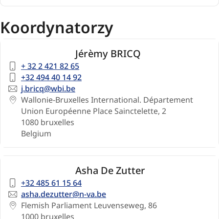
Koordynatorzy
Jérèmy BRICQ
Telephone
+ 32 2 421 82 65
number
Telephone
+32 494 40 14 92
number
Email
j.bricq@wbi.be
Address
Wallonie-Bruxelles International. Département
Union Européenne Place Sainctelette, 2
1080
bruxelles
Belgium
Asha De Zutter
Telephone
+32 485 61 15 64
number
Email
asha.dezutter@n-va.be
Address
Flemish Parliament Leuvenseweg, 86
1000
bruxelles