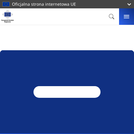
do
Oficjalna strona internetowa UE
treści
Strona
domowa
SZUKAJ
ME
Europejski
Komitet
Regionów