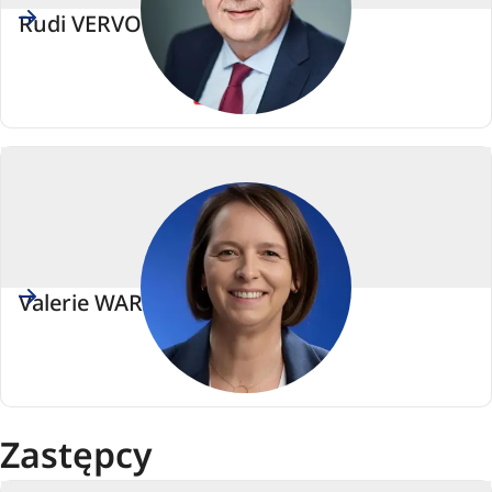
Rudi VERVOORT
PES
(Partia
Europejskich
Socjalistów)
Valerie WARZEE-CAVERENNE
Renew
Europe
Zastępcy