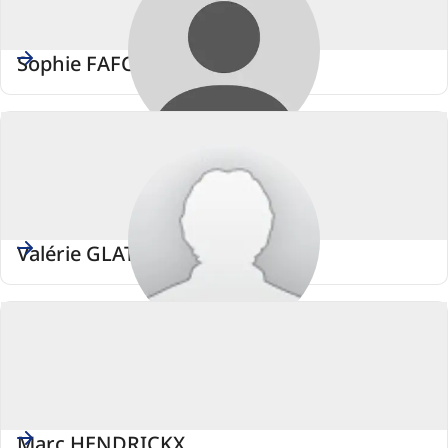
Sophie FAFCHAMPS
Valérie GLATIGNY
Marc HENDRICKX