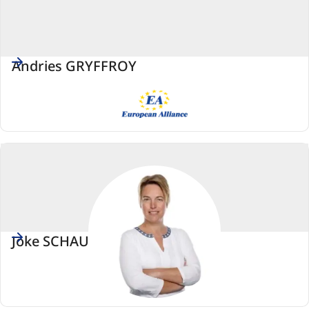
Andries GRYFFROY
EA
(Grupa
Przymierza
Europejskiego)
Joke SCHAUVLIEGE
EPL
(Europejska
Partia