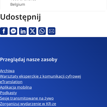
Belgium
Udostępnij
Facebook
Messenger
Linkedin
Twitter
Whatsapp
Email
Przeglądaj nasze zasoby
Archiwa
Warsztaty eksperckie z komunikacji cyfrowej
eTranslation
Aplikacja mobilna
Podkasty
Sesje transmitowane na żywo
Zorganizuj wydarzenie w KR-ze