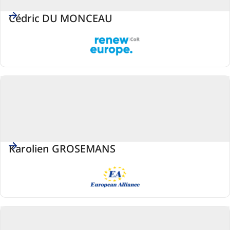
Cédric DU MONCEAU
Renew
Europe
Karolien GROSEMANS
EA
(Grupa
Przymierza
Europejskiego)