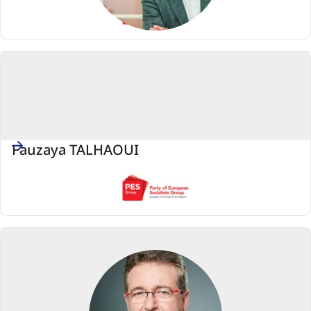
PES
(Partia
Europejskich
Socjalistów)
Fauzaya TALHAOUI
PES
(Partia
Europejskich
Socjalistów)