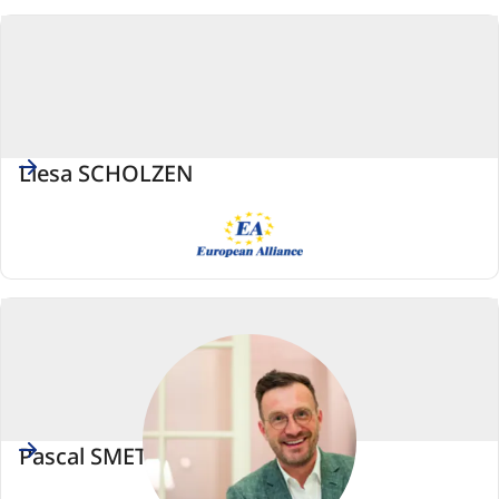
Ludowa)
Liesa SCHOLZEN
EA
(Grupa
Przymierza
Europejskiego)
Pascal SMET