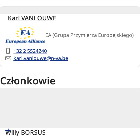
Belgia
Karl VANLOUWE
EA (Grupa Przymierza Europejskiego)
Telephone
+32 2 5524240
number
Email
karl.vanlouwe@n-va.be
Członkowie
Willy BORSUS