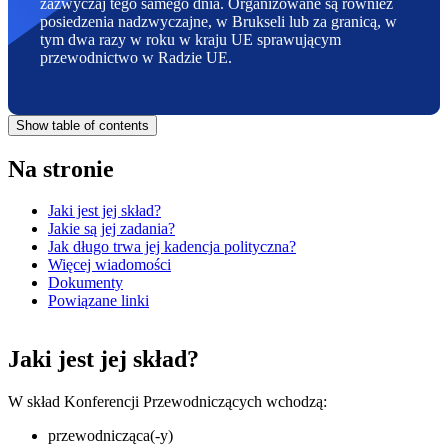
zazwyczaj tego samego dnia. Organizowane są również
posiedzenia nadzwyczajne, w Brukseli lub za granicą, w
tym dwa razy w roku w kraju UE sprawującym
przewodnictwo w Radzie UE.
Show table of contents
Na stronie
Jaki jest jej skład?
Jakie są jej zadania?
Jak długo trwa jej kadencja polityczna?
Więcej wiadomości
Dokumenty
Powiązane linki
Jaki jest jej skład?
W skład Konferencji Przewodniczących wchodzą:
przewodnicząca(-y)