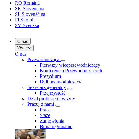
RO
Română
SK
Slovenčina
SL
Slovenščina
FI
Suomi
SV
Svenska
O nas
Wstecz
O nas
Przewodnicząca
Pierwszy wiceprzewodniczący
Konferencja Przewodniczących
Prezydium
Byli przewodniczący
Sekretarz generalny
Przejrzystość
Dział protokołu i wizyty
Pracuj z nami
Praca
Staże
Zamówienia
Biura regionalne