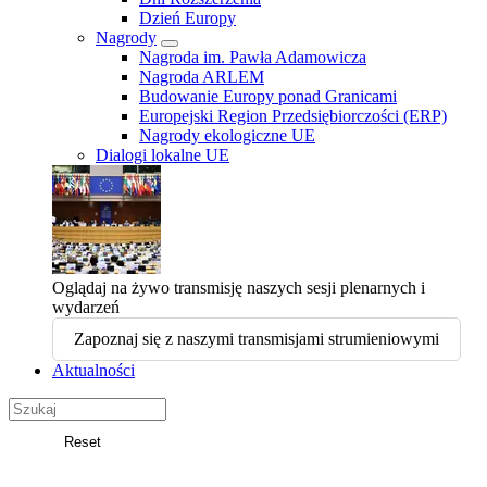
Dzień Europy
Nagrody
Nagroda im. Pawła Adamowicza
Nagroda ARLEM
Budowanie Europy ponad Granicami
Europejski Region Przedsiębiorczości (ERP)
Nagrody ekologiczne UE
Dialogi lokalne UE
Oglądaj na żywo transmisję naszych sesji plenarnych i
wydarzeń
Zapoznaj się z naszymi transmisjami strumieniowymi
Aktualności
Search
in
Reset
Europejski
Szukaj
Komitet
Regionów