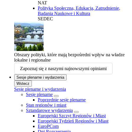
NAT
Polityka Społeczna, Edukacja, Zatrudnienie,
Badania Naukowe i Kultura
SEDEC
Obszary polityki, które mają bezpośredni wpływ na władze
lokalne i regionalne
Zapoznaj się z naszymi najnowszymi opiniami
Sesje plenarne i wydarzenia
Wstecz
Sesje plenarne i wydarzenia
Sesje plenarne
Poprzednie sesje plenarne
Stan regionów i miast
Sztandarowe wydarzenia
Europejski Szczyt Regionów i Miast
Europejski Tydzień Regionów i Miast
EuroPCom
Dni Rozszerzenia