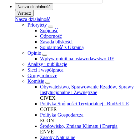
Nasza działalność
Wstecz
Nasza działalność
Priorytety
Spójność
Odporność
Zasada bliskości
Solidarność z Ukrainą
Opinie
Wpływ opinii na ustawodawstwo UE
Analizy i publikacje
Sieci i współpraca
Grupy robocze
Komisje
Obywatelstwo, Sprawowanie Rządów, Sprawy
Instytucjonalne i Zewnętrzne
CIVEX
Polityka Spójności Terytorialnej i Budżet UE
COTER
Polityka Gospodarcza
ECON
Środowisko, Zmiana Klimatu i Energia
ENVE
Zasoby Naturalne