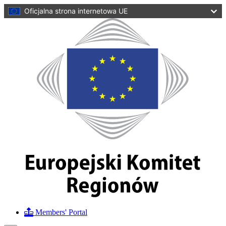
do
Oficjalna strona internetowa UE
treści
Strona
domowa
Europejski
Komitet
Regionów
Members' Portal