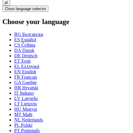
pl
Close language selector
Choose your language
BG
Български
ES
Español
CS
Čeština
DA
Dansk
DE
Deutsch
ET
Eesti
EL
Ελληνικά
EN
English
FR
Français
GA
Gaeilge
HR
Hrvatski
IT
Italiano
LV
Latviešu
LT
Lietuvių
HU
Magyar
MT
Malti
NL
Nederlands
PL
Polski
PT
Português