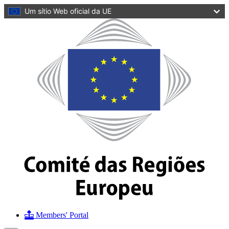
conteúdo
Um sítio Web oficial da UE
principal
Página
Pessoal
Comité
das
Regiões
Europeu
Members' Portal