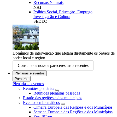
Recursos Naturais
NAT
Política Social, Educação, Emprego,
Investigação e Cultura
SEDEC
Domínios de intervenção que afetam diretamente os órgãos de
poder local e region
Consulte os nossos pareceres mais recentes
Plenárias e eventos
Para trás
Plenárias e eventos
Reuniões plenárias
Reuniões plenárias passadas
Estado das regiões e dos municípios
Eventos emblemáticos
Cimeira Europeia das Regiões e dos Municípios
Semana Europeia das Regiões e dos Municípios
EuroPCom