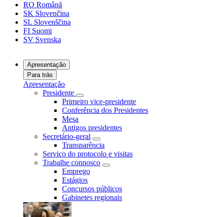
RO
Română
SK
Slovenčina
SL
Slovenščina
FI
Suomi
SV
Svenska
Apresentação
Para trás
Apresentação
Presidente
Primeiro vice-presidente
Conferência dos Presidentes
Mesa
Antigos presidentes
Secretário-geral
Transparência
Serviço do protocolo e visitas
Trabalhe connosco
Emprego
Estágios
Concursos públicos
Gabinetes regionais