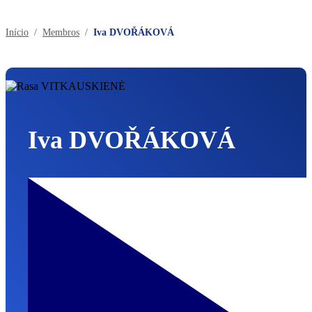
Regiões
Europeu
Início
Membros
Iva DVOŘÁKOVÁ
Iva DVOŘÁKOVÁ
Chéquia