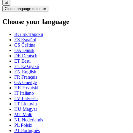
pt
Close language selector
Choose your language
BG
Български
ES
Español
CS
Čeština
DA
Dansk
DE
Deutsch
ET
Eesti
EL
Ελληνικά
EN
English
FR
Français
GA
Gaeilge
HR
Hrvatski
IT
Italiano
LV
Latviešu
LT
Lietuvių
HU
Magyar
MT
Malti
NL
Nederlands
PL
Polski
PT
Português