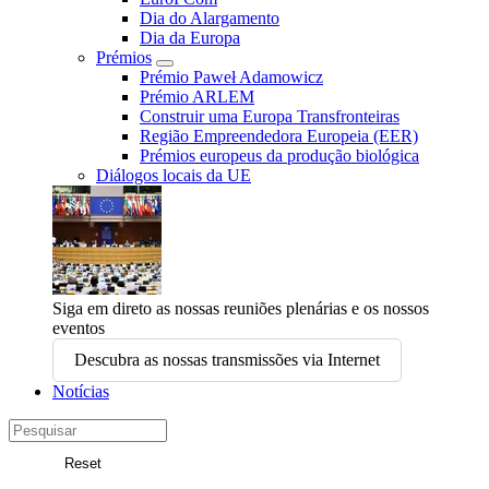
Dia do Alargamento
Dia da Europa
Prémios
Prémio Paweł Adamowicz
Prémio ARLEM
Construir uma Europa Transfronteiras
Região Empreendedora Europeia (EER)
Prémios europeus da produção biológica
Diálogos locais da UE
Siga em direto as nossas reuniões plenárias e os nossos
eventos
Descubra as nossas transmissões via Internet
Notícias
Search
in
Reset
Comité
Pesquisar
das