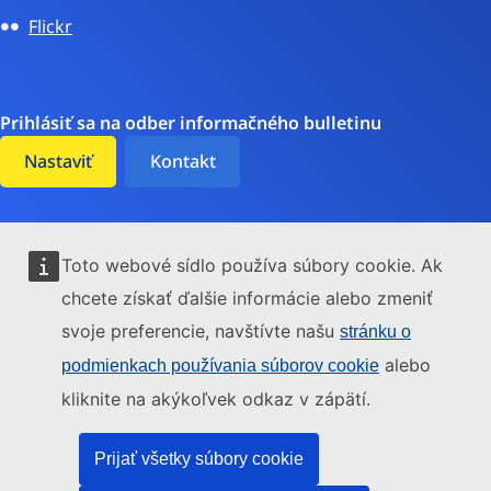
Flickr
Prihlásiť sa na odber informačného bulletinu
Nastaviť
Kontakt
Toto webové sídlo používa súbory cookie. Ak
Prístupnosť
chcete získať ďalšie informácie alebo zmeniť
Súbory cookie
svoje preferencie, navštívte našu
stránku o
Ochrana údajov
alebo
podmienkach používania súborov cookie
Životné prostredie
kliknite na akýkoľvek odkaz v zápätí.
Právne upozornenie
Prijať všetky súbory cookie
Transparentnosť