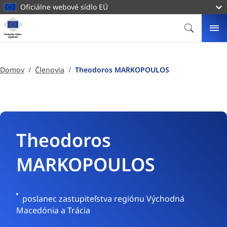
hlavný
Oficiálne webové sídlo EÚ
obsah
Domovská
stránka
VYHĽADÁ
ME
Európsky
výbor
regiónov
Domov
Členovia
Theodoros MARKOPOULOS
Theodoros
MARKOPOULOS
Grécko
poslanec zastupiteľstva regiónu Východná
Macedónia a Trácia