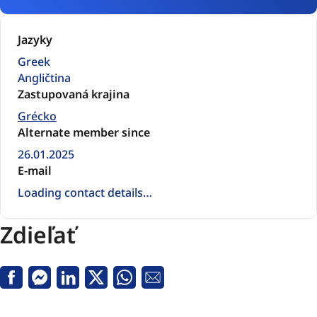
Jazyky
Greek
Angličtina
Zastupovaná krajina
Grécko
Alternate member since
26.01.2025
E-mail
Loading contact details…
Zdieľať
Facebook
Messenger
Linkedin
X
Whatsapp
E-
mail