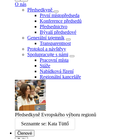
O nás
Předsedkyně
První místopředseda
Konference předsedů
Předsednictvo
Bývalí předsedové
Generální tajemník
Transparentnost
Protokol a návštěvy
Spolupracujte s námi
Pracovní místa
Stáže
Nabídková řízení
Regionální kanceláře
Předsedkyně Evropského výboru regionů
Seznamte se: Kata Tüttő
Členové