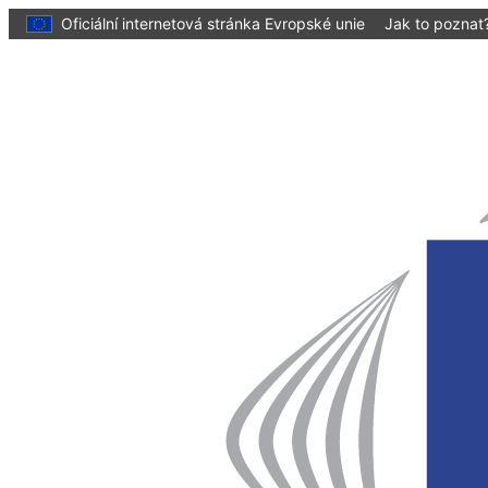
hlavnímu
Oficiální internetová stránka Evropské unie
Jak to poznat
obsahu
Homepage
Evropský
výbor
regionů