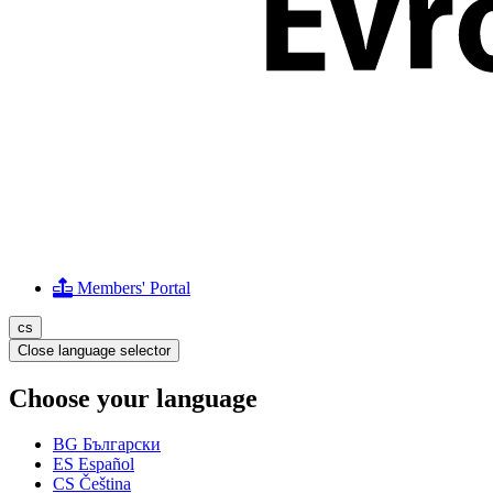
Members' Portal
cs
Close language selector
Choose your language
BG
Български
ES
Español
CS
Čeština