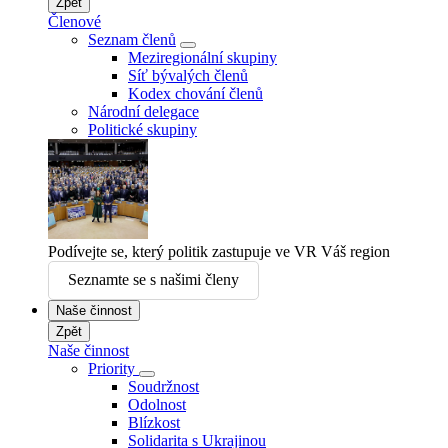
Zpět
Členové
Seznam členů
Meziregionální skupiny
Síť bývalých členů
Kodex chování členů
Národní delegace
Politické skupiny
Podívejte se, který politik zastupuje ve VR Váš region
Seznamte se s našimi členy
Naše činnost
Zpět
Naše činnost
Priority
Soudržnost
Odolnost
Blízkost
Solidarita s Ukrajinou