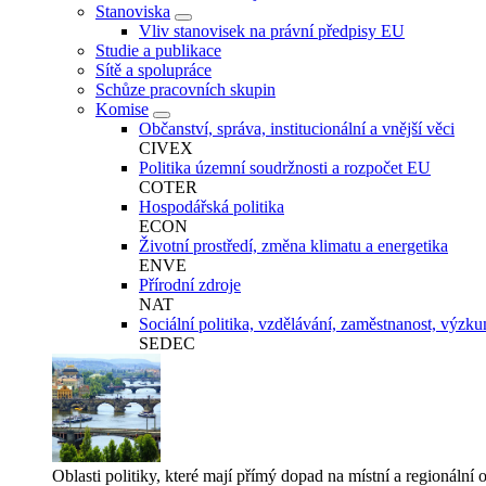
Stanoviska
Vliv stanovisek na právní předpisy EU
Studie a publikace
Sítě a spolupráce
Schůze pracovních skupin
Komise
Občanství, správa, institucionální a vnější věci
CIVEX
Politika územní soudržnosti a rozpočet EU
COTER
Hospodářská politika
ECON
Životní prostředí, změna klimatu a energetika
ENVE
Přírodní zdroje
NAT
Sociální politika, vzdělávání, zaměstnanost, výzku
SEDEC
Oblasti politiky, které mají přímý dopad na místní a regionální 