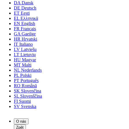
DA
Dansk
DE
Deutsch
ET
Eesti
EL
Ελληνικά
EN
English
FR
Français
GA
Gaeilge
HR
Hrvatski
IT
Italiano
LV
Latviešu
LT
Lietuvių
HU
Magyar
MT
Malti
NL
Nederlands
PL
Polski
PT
Português
RO
Română
SK
Slovenčina
SL
Slovenščina
FI
Suomi
SV
Svenska
O nás
Zpět