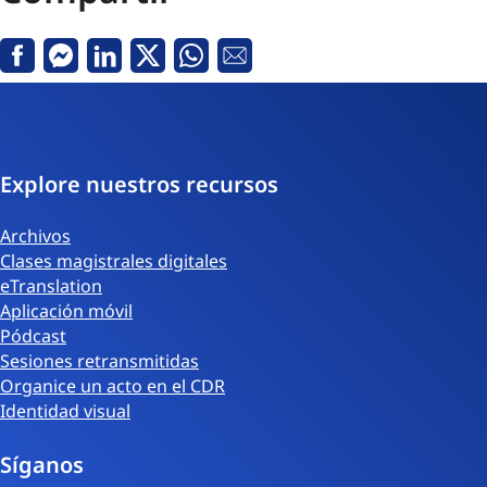
Facebook
Messenger
Linkedin
Twitter
Whatsapp
Correo
electrónico
Explore nuestros recursos
Archivos
Clases magistrales digitales
eTranslation
Aplicación móvil
Pódcast
Sesiones retransmitidas
Organice un acto en el CDR
Identidad visual
Síganos