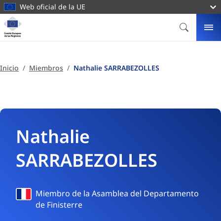
contenido
Web oficial de la UE
principal
Página
principal
BUSCAR
ME
Comité
Europeo
de
Inicio
Miembros
Nathalie SARRABEZOLLES
las
Regiones
Nathalie
SARRABEZOLLES
Francia
Miembro de la Asamblea del Departamento
de Finisterre