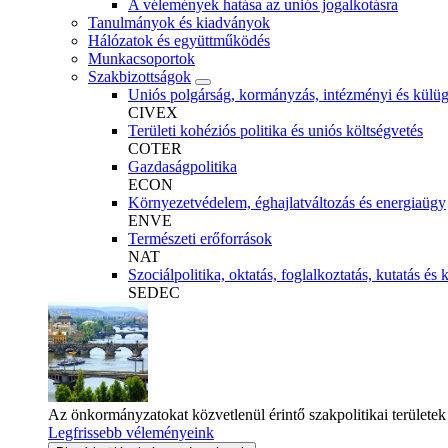
A vélemények hatása az uniós jogalkotásra
Tanulmányok és kiadványok
Hálózatok és együttműködés
Munkacsoportok
Szakbizottságok
Uniós polgárság, kormányzás, intézményi és külü
CIVEX
Területi kohéziós politika és uniós költségvetés
COTER
Gazdaságpolitika
ECON
Környezetvédelem, éghajlatváltozás és energiaügy
ENVE
Természeti erőforrások
NAT
Szociálpolitika, oktatás, foglalkoztatás, kutatás és 
SEDEC
Az önkormányzatokat közvetlenül érintő szakpolitikai területek
Legfrissebb véleményeink