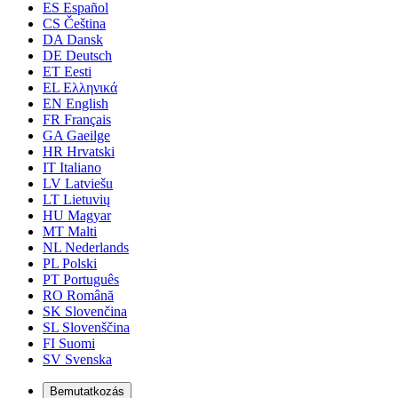
ES
Español
CS
Čeština
DA
Dansk
DE
Deutsch
ET
Eesti
EL
Ελληνικά
EN
English
FR
Français
GA
Gaeilge
HR
Hrvatski
IT
Italiano
LV
Latviešu
LT
Lietuvių
HU
Magyar
MT
Malti
NL
Nederlands
PL
Polski
PT
Português
RO
Română
SK
Slovenčina
SL
Slovenščina
FI
Suomi
SV
Svenska
Bemutatkozás