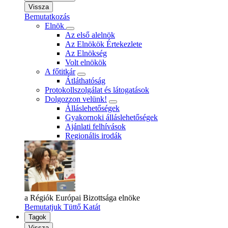
Vissza
Bemutatkozás
Elnök
Az első alelnök
Az Elnökök Értekezlete
Az Elnökség
Volt elnökök
A főtitkár
Átláthatóság
Protokollszolgálat és látogatások
Dolgozzon velünk!
Álláslehetőségek
Gyakornoki álláslehetőségek
Ajánlati felhívások
Regionális irodák
a Régiók Európai Bizottsága elnöke
Bemutatjuk Tüttő Katát
Tagok
Vissza