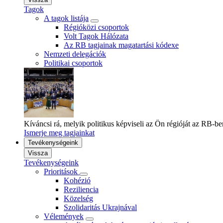
Tagok
A tagok listája
Régióközi csoportok
Volt Tagok Hálózata
Az RB tagjainak magatartási kódexe
Nemzeti delegációk
Politikai csoportok
Kíváncsi rá, melyik politikus képviseli az Ön régióját az RB-b
Ismerje meg tagjainkat
Tevékenységeink
Vissza
Tevékenységeink
Prioritások
Kohézió
Reziliencia
Közelség
Szolidaritás Ukrajnával
Vélemények