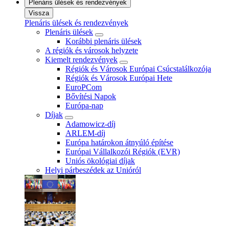
Plenáris ülések és rendezvények
Vissza
Plenáris ülések és rendezvények
Plenáris ülések
Korábbi plenáris ülések
A régiók és városok helyzete
Kiemelt rendezvények
Régiók és Városok Európai Csúcstalálkozója
Régiók és Városok Európai Hete
EuroPCom
Bővítési Napok
Európa-nap
Díjak
Adamowicz-díj
ARLEM-díj
Európa határokon átnyúló építése
Európai Vállalkozói Régiók (EVR)
Uniós ökológiai díjak
Helyi párbeszédek az Unióról