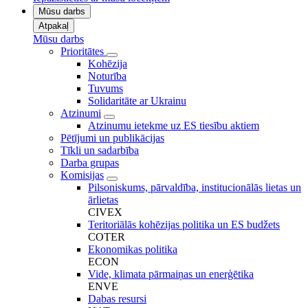
Mūsu darbs
Atpakaļ
Mūsu darbs
Prioritātes
Kohēzija
Noturība
Tuvums
Solidaritāte ar Ukrainu
Atzinumi
Atzinumu ietekme uz ES tiesību aktiem
Pētījumi un publikācijas
Tīkli un sadarbība
Darba grupas
Komisijas
Pilsoniskums, pārvaldība, institucionālās lietas un
ārlietas
CIVEX
Teritoriālās kohēzijas politika un ES budžets
COTER
Ekonomikas politika
ECON
Vide, klimata pārmaiņas un enerģētika
ENVE
Dabas resursi