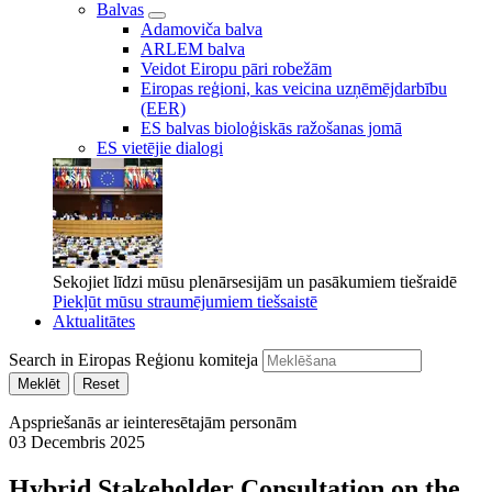
Balvas
Adamoviča balva
ARLEM balva
Veidot Eiropu pāri robežām
Eiropas reģioni, kas veicina uzņēmējdarbību
(EER)
ES balvas bioloģiskās ražošanas jomā
ES vietējie dialogi
Sekojiet līdzi mūsu plenārsesijām un pasākumiem tiešraidē
Piekļūt mūsu straumējumiem tiešsaistē
Aktualitātes
Search in Eiropas Reģionu komiteja
Meklēt
Reset
Apspriešanās ar ieinteresētajām personām
03 Decembris 2025
Hybrid Stakeholder Consultation on the