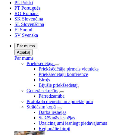
PL
Polski
PT
Português
RO
Română
SK
Slovenčina
SL
Slovenščina
FI
Suomi
SV
Svenska
Par mums
Atpakaļ
Par mums
Priekšsēdētāja
Priekšsēdētāja pirmais vietnieks
Priekšsēdētāju konference
Birojs
Bijušie priekšsēdētāji
Ģenerālsekretārs
Pārredzamība
Protokola dienests un apmeklējumi
Strādāsim kopā
Darba iespējas
Stažēšanās iespējas
Uzaicinājumi iesniegt piedāvājumus
Reģionālie biroji