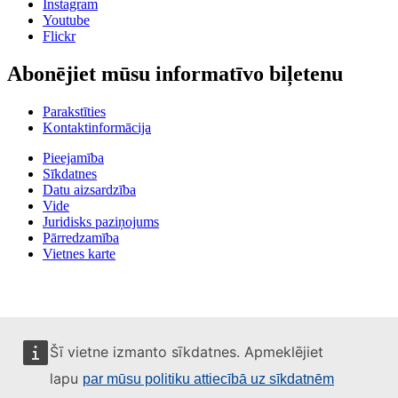
Instagram
Youtube
Flickr
Abonējiet mūsu informatīvo biļetenu
Parakstīties
Kontaktinformācija
Pieejamība
Sīkdatnes
Datu aizsardzība
Vide
Juridisks paziņojums
Pārredzamība
Vietnes karte
Šī vietne izmanto sīkdatnes. Apmeklējiet
lapu
par mūsu politiku attiecībā uz sīkdatnēm