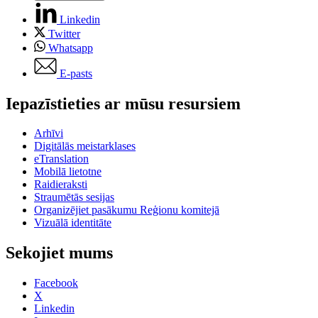
Linkedin
Twitter
Whatsapp
E-pasts
Iepazīstieties ar mūsu resursiem
Arhīvi
Digitālās meistarklases
eTranslation
Mobilā lietotne
Raidieraksti
Straumētās sesijas
Organizējiet pasākumu Reģionu komitejā
Vizuālā identitāte
Sekojiet mums
Facebook
X
Linkedin