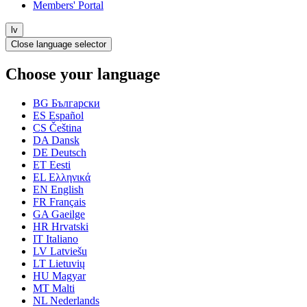
Members' Portal
lv
Close language selector
Choose your language
BG
Български
ES
Español
CS
Čeština
DA
Dansk
DE
Deutsch
ET
Eesti
EL
Ελληνικά
EN
English
FR
Français
GA
Gaeilge
HR
Hrvatski
IT
Italiano
LV
Latviešu
LT
Lietuvių
HU
Magyar
MT
Malti
NL
Nederlands