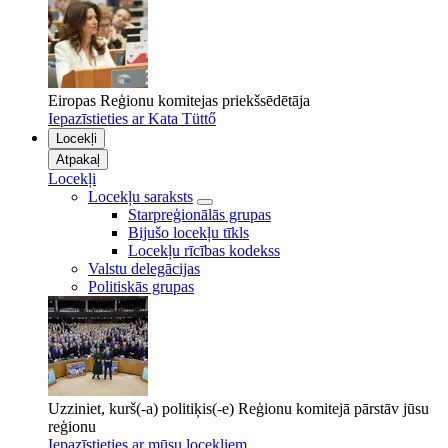
Eiropas Reģionu komitejas priekšsēdētāja
Iepazīstieties ar Kata Tüttő
Locekļi
Atpakaļ
Locekļi
Locekļu saraksts
Starpreģionālās grupas
Bijušo locekļu tīkls
Locekļu rīcības kodekss
Valstu delegācijas
Politiskās grupas
Uzziniet, kurš(-a) politiķis(-e) Reģionu komitejā pārstāv jūsu
reģionu
Iepazīstieties ar mūsu locekļiem