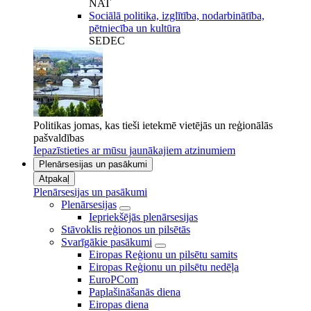
NAT
Sociālā politika, izglītība, nodarbinātība,
pētniecība un kultūra
SEDEC
Politikas jomas, kas tieši ietekmē vietējās un reģionālās
pašvaldības
Iepazīstieties ar mūsu jaunākajiem atzinumiem
Plenārsesijas un pasākumi
Atpakaļ
Plenārsesijas un pasākumi
Plenārsesijas
Iepriekšējās plenārsesijas
Stāvoklis reģionos un pilsētās
Svarīgākie pasākumi
Eiropas Reģionu un pilsētu samits
Eiropas Reģionu un pilsētu nedēļa
EuroPCom
Paplašināšanās diena
Eiropas diena