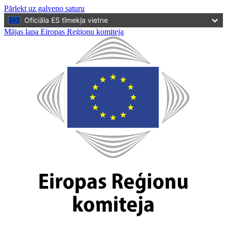
Pārlekt uz galveno saturu
Oficiāla ES tīmekļa vietne
Mājas lapa Eiropas Reģionu komiteja