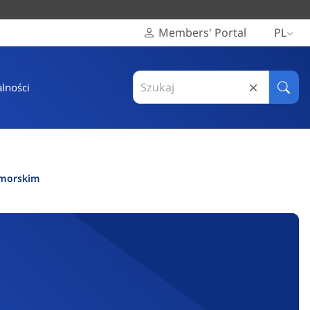
Members' Portal
PL
Search
lności
in
Szuka
Europejski
Komitet
Regionów
omorskim