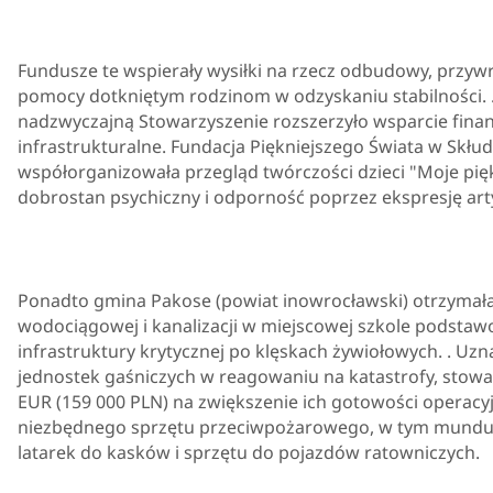
Fundusze te wspierały wysiłki na rzecz odbudowy, przy
pomocy dotkniętym rodzinom w odzyskaniu stabilności.
nadzwyczajną Stowarzyszenie rozszerzyło wsparcie finan
infrastrukturalne. Fundacja Piękniejszego Świata w Skłud
współorganizowała przegląd twórczości dzieci "Moje pię
dobrostan psychiczny i odporność poprzez ekspresję art
Ponadto gmina Pakose (powiat inowrocławski) otrzymała
wodociągowej i kanalizacji w miejscowej szkole podstawo
infrastruktury krytycznej po klęskach żywiołowych. . Uzn
jednostek gaśniczych w reagowaniu na katastrofy, stowa
EUR (159 000 PLN) na zwiększenie ich gotowości operacyj
niezbędnego sprzętu przeciwpożarowego, w tym mundur
latarek do kasków i sprzętu do pojazdów ratowniczych.