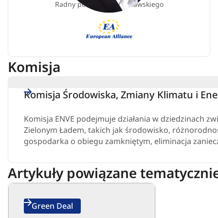
Radny powiatu inowrocławskiego
EA
(Grupa
Przymierza
Europejskiego)
Komisja
Komisja Środowiska, Zmiany Klimatu i Ene
Komisja ENVE podejmuje działania w dziedzinach zw
Zielonym Ładem, takich jak środowisko, różnorodnoś
gospodarka o obiegu zamkniętym, eliminacja zaniec
Artykuły powiązane tematyczni
Green Deal