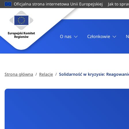
do
Oficjalna strona internetowa Unii Europejskiej
Jak to spr
treści
Strona
domowa
Europejski
Komitet
O nas
Członkowie
N
Regionów
Strona główna
Relacje
Solidarność w kryzysie: Reagowan