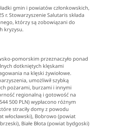
ładki gmin i powiatów członkowskich,
5 r. Stowarzyszenie Salutaris składa
lnego, którzy są zobowiązani do
h kryzysu.
jawsko-pomorskim przeznaczyło ponad
lnych dotkniętych klęskami
agowania na klęski żywiołowe.
arzyszenia, umożliwił szybką
ych pożarami, burzami i innymi
rność regionalną i gotowość na
 (544 500 PLN) wypłacono różnym
tóre straciły domy z powodu
at włocławski), Bobrowo (powiat
brzeski), Białe Błota (powiat bydgoski)