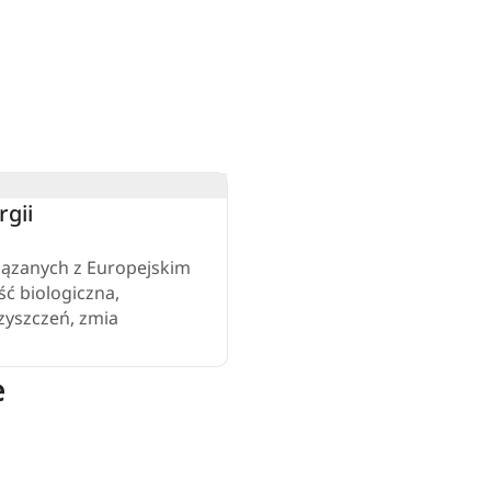
rgii
iązanych z Europejskim
ć biologiczna,
zyszczeń, zmia
e