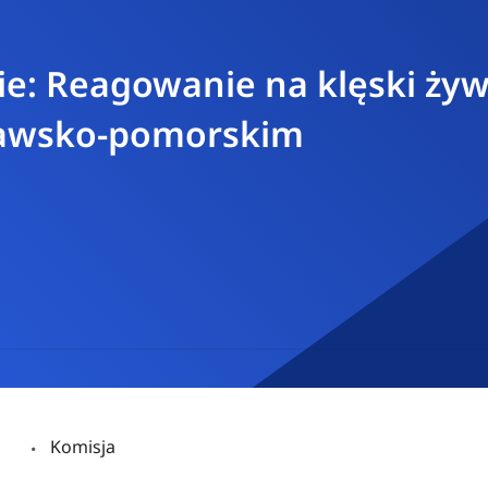
sie: Reagowanie na klęski ży
jawsko-pomorskim
Komisja