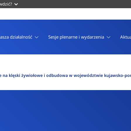
awdzić?
asza działalność
Sesje plenarne i wydarzenia
Aktua
ie na klęski żywiołowe i odbudowa w województwie kujawsko-p