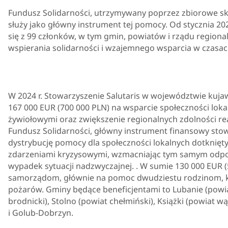
Fundusz Solidarności, utrzymywany poprzez zbiorowe sk
służy jako główny instrument tej pomocy. Od stycznia 202
się z 99 członków, w tym gmin, powiatów i rządu regiona
wspierania solidarności i wzajemnego wsparcia w czasac
W 2024 r. Stowarzyszenie Salutaris w województwie ku
167 000 EUR (700 000 PLN) na wsparcie społeczności loka
żywiołowymi oraz zwiększenie regionalnych zdolności re
Fundusz Solidarności, główny instrument finansowy stow
dystrybucję pomocy dla społeczności lokalnych dotknięt
zdarzeniami kryzysowymi, wzmacniając tym samym odpo
wypadek sytuacji nadzwyczajnej. . W sumie 130 000 EUR
samorządom, głównie na pomoc dwudziestu rodzinom, k
pożarów. Gminy będące beneficjentami to Lubanie (powi
brodnicki), Stolno (powiat chełmiński), Książki (powiat wą
i Golub-Dobrzyn.