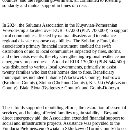
counties, and the regional government, all committed to fostering
solidarity and mutual support in times of crisis.
In 2024, the Salutaris Association in the Kuyavian-Pomeranian
Voivodeship allocated over EUR 167,000 (PLN 700,000) to support
local communities affected by natural disasters and to enhance
regional disaster response capabilities. The Solidarity Fund, the
association's primary financial instrument, enabled the swift
distribution of aid to local communities impacted by fires, storms,
and other crisis events, thereby strengthening regional resilience and
emergency preparedness. . A total of EUR 130,000 (PLN 544,500)
was disbursed to various local governments, primarily to assist
twenty families who lost their homes due to fires. Beneficiary
municipalities included Lubanie (Włocławek County), Bobrowo
(Brodnica County), Stolno (Chełmno County), Książki (Wąbrzeźno
County), Białe Błota (Bydgoszcz County), and Golub-Dobrzyn.
These funds supported rebuilding efforts, the restoration of essential
services, and helping affected families regain stability. . Beyond
direct emergency aid, the Association extended financial support to
social and infrastructure projects. Assistance was provided to the
Fundacja Piękniejszego Swiata in Skłudzewo (Toruń County) to co-