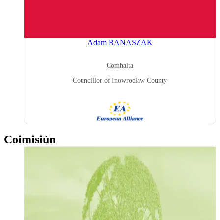
Adam BANASZAK
Comhalta
Councillor of Inowrocław County
EA
(European
Alliance)
Coimisiún