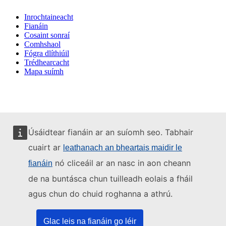
Inrochtaineacht
Fianáin
Cosaint sonraí
Comhshaol
Fógra dlíthiúil
Trédhearcacht
Mapa suímh
Úsáidtear fianáin ar an suíomh seo. Tabhair
cuairt ar
leathanach an bheartais maidir le
nó cliceáil ar an nasc in aon cheann
fianáin
de na buntásca chun tuilleadh eolais a fháil
agus chun do chuid roghanna a athrú.
Glac leis na fianáin go léir