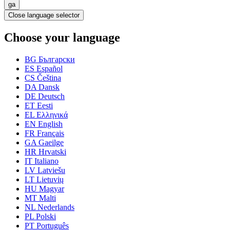
ga
Close language selector
Choose your language
BG
Български
ES
Español
CS
Čeština
DA
Dansk
DE
Deutsch
ET
Eesti
EL
Ελληνικά
EN
English
FR
Français
GA
Gaeilge
HR
Hrvatski
IT
Italiano
LV
Latviešu
LT
Lietuvių
HU
Magyar
MT
Malti
NL
Nederlands
PL
Polski
PT
Português