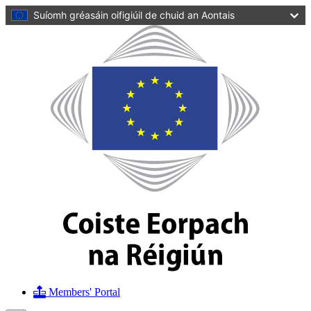
main
Suíomh gréasáin oifigiúil de chuid an Aontais
content
Homepage
Coiste
Eorpach
na
Réigiún
Members' Portal