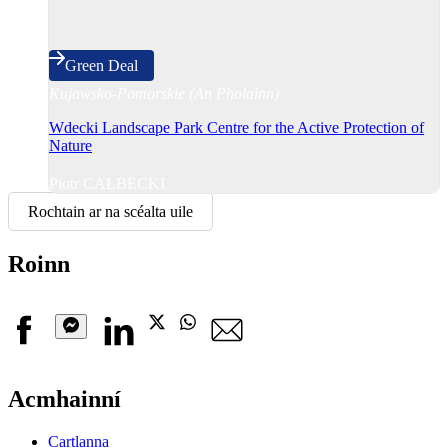
Green Deal
Kujawsko-Pomorskie (An Pholainn)
Wdecki Landscape Park Centre for the Active Protection of
Nature
Piotr CAŁBECKI
Rochtain ar na scéalta uile
Roinn
Facebook
Linkedin
X
Whatsapp
Seoladh
R-
Messenger
phost
Acmhainní
Cartlanna