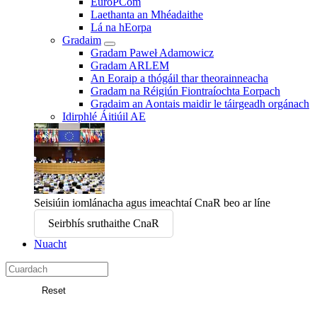
EuroPCom
Laethanta an Mhéadaithe
Lá na hEorpa
Gradaim
Gradam Paweł Adamowicz
Gradam ARLEM
An Eoraip a thógáil thar theorainneacha
Gradam na Réigiún Fiontraíochta Eorpach
Gradaim an Aontais maidir le táirgeadh orgánach
Idirphlé Áitiúil AE
Seisiúin iomlánacha agus imeachtaí CnaR beo ar líne
Seirbhís sruthaithe CnaR
Nuacht
Search
in
Reset
Coiste
Cuardaigh
Eorpach