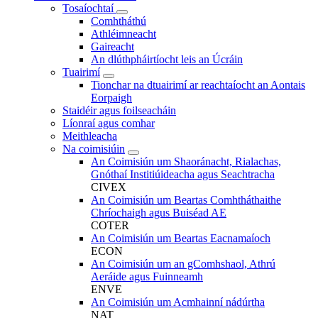
Tosaíochtaí
Comhtháthú
Athléimneacht
Gaireacht
An dlúthpháirtíocht leis an Úcráin
Tuairimí
Tionchar na dtuairimí ar reachtaíocht an Aontais
Eorpaigh
Staidéir agus foilseacháin
Líonraí agus comhar
Meithleacha
Na coimisiúin
An Coimisiún um Shaoránacht, Rialachas,
Gnóthaí Institiúideacha agus Seachtracha
CIVEX
An Coimisiún um Beartas Comhtháthaithe
Chríochaigh agus Buiséad AE
COTER
An Coimisiún um Beartas Eacnamaíoch
ECON
An Coimisiún um an gComhshaol, Athrú
Aeráide agus Fuinneamh
ENVE
An Coimisiún um Acmhainní nádúrtha
NAT