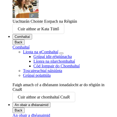
Uachtarán Choiste Eorpach na Réigiún
Cuir aithne ar Kata Tüttő
Comhaltaí
Back
Comhaltaí
Liosta na gComhaltaí
Grúpaí idir-réigiúnacha
Líonra na nIarchomhaltaí
Cód Iompair do Chomhaltaí
Toscaireachtaí náisiúnta
Grúpaí polaitiúla
Faigh amach cé a dhéanann ionadaíocht ar do réigiún in
CnaR
Cuir aithne ar chomhaltaí CnaR
An obair a dhéanaimid
Back
An obair a dhéanaimid