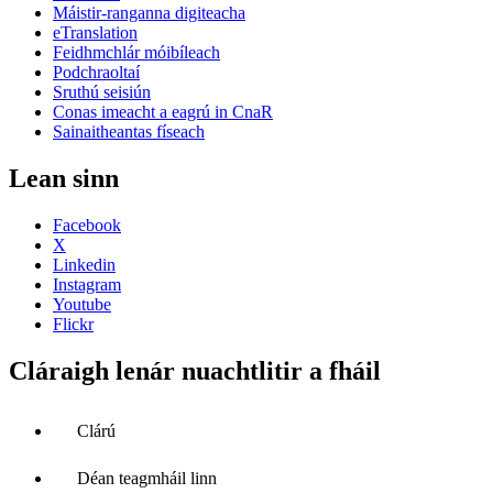
Máistir-ranganna digiteacha
eTranslation
Feidhmchlár móibíleach
Podchraoltaí
Sruthú seisiún
Conas imeacht a eagrú in CnaR
Sainaitheantas físeach
Lean sinn
Facebook
X
Linkedin
Instagram
Youtube
Flickr
Cláraigh lenár nuachtlitir a fháil
Clárú
Déan teagmháil linn