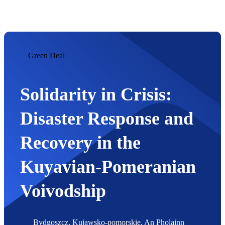
na
Réigiún
Green Deal
Solidarity in Crisis:
Disaster Response and
Recovery in the
Kuyavian-Pomeranian
Voivodship
Location:
Bydgoszcz, Kujawsko-pomorskie, An Pholainn