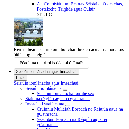
An Coimisiún um Beartas Sóisialta, Oideachas,
Fostaíocht, Taighde agus Cultúr
SEDEC
Réimsí beartais a mbíonn tionchar díreach acu ar na húdaráis
áitiúla agus réigiú
Féach na tuairimí is déanaí ó CnaR
Seisiúin iomlánacha agus Imeachtaí
Back
Seisiúin iomlánacha agus Imeachtaí
Seisiúin iomlánacha
Seisiúin iomlánacha roimhe seo
Staid na réigiún agus na gcathracha
Imeachtaí suaitheanta
Cruinniú Mullaigh Eorpach na Réigiún agus na
gCathracha
Seachtain Eorpach na Réigiún agus na
gCathracha