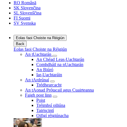
RO
Română
SK
Slovenčina
SL
Slovenščina
FI
Suomi
SV
Svenska
Eolas faoi Choiste na Réigiún
Back
Eolas faoi Choiste na Réigiún
An tUachtarán
An Chéad Leas-Uachtarán
Comhdháil na nUachtarán
An Biúró
Iar-Uachtaráin
An tArdrúnaí
Trédhearcacht
An tAonad Prótacail agus Cuairteanna
Faigh post linn
Poist
Tréimhsí oiliúna
Tairiscintí
Oifigí réigiúnacha