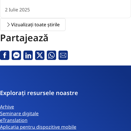
2 Iulie 2025
Vizualizați toate știrile
Partajează
Facebook
Messenger
Linkedin
Twitter
Whatsapp
email
Explorați resursele noastre
Arhive
Seminare digitale
eTranslation
Aplicația pentru dispozitive mobile