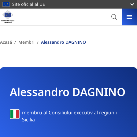
conținutul
Site oficial al UE
principal
Homepage
Comitetul
CĂUTARE
ME
European
al
Regiunilor
Acasă
Membri
Alessandro DAGNINO
Alessandro DAGNINO
Italia
membru al Consiliului executiv al regiunii
Sicilia