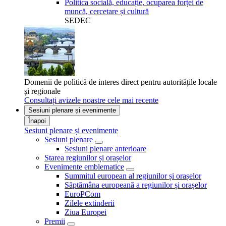
Politica socială, educație, ocuparea forței de
muncă, cercetare și cultură
SEDEC
Domenii de politică de interes direct pentru autoritățile locale
și regionale
Consultați avizele noastre cele mai recente
Sesiuni plenare și evenimente
Înapoi
Sesiuni plenare și evenimente
Sesiuni plenare
Sesiuni plenare anterioare
Starea regiunilor și orașelor
Evenimente emblematice
Summitul european al regiunilor și orașelor
Săptămâna europeană a regiunilor și orașelor
EuroPCom
Zilele extinderii
Ziua Europei
Premii