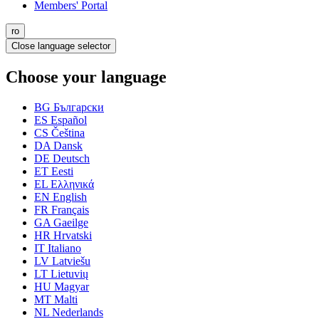
Members' Portal
ro
Close language selector
Choose your language
BG
Български
ES
Español
CS
Čeština
DA
Dansk
DE
Deutsch
ET
Eesti
EL
Ελληνικά
EN
English
FR
Français
GA
Gaeilge
HR
Hrvatski
IT
Italiano
LV
Latviešu
LT
Lietuvių
HU
Magyar
MT
Malti
NL
Nederlands