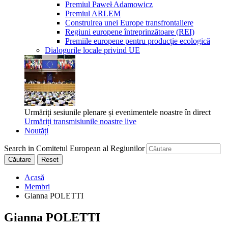
Premiul Paweł Adamowicz
Premiul ARLEM
Construirea unei Europe transfrontaliere
Regiuni europene întreprinzătoare (REI)
Premiile europene pentru producție ecologică
Dialogurile locale privind UE
Urmăriți sesiunile plenare și evenimentele noastre în direct
Urmăriți transmisiunile noastre live
Noutăți
Search in Comitetul European al Regiunilor
Căutare
Reset
Acasă
Membri
Gianna POLETTI
Gianna POLETTI