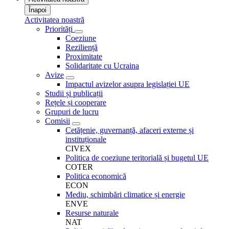
Înapoi
Activitatea noastră
Priorități
Coeziune
Reziliență
Proximitate
Solidaritate cu Ucraina
Avize
Impactul avizelor asupra legislației UE
Studii și publicații
Rețele și cooperare
Grupuri de lucru
Comisii
Cetățenie, guvernanță, afaceri externe și
instituționale
CIVEX
Politica de coeziune teritorială și bugetul UE
COTER
Politica economică
ECON
Mediu, schimbări climatice și energie
ENVE
Resurse naturale
NAT