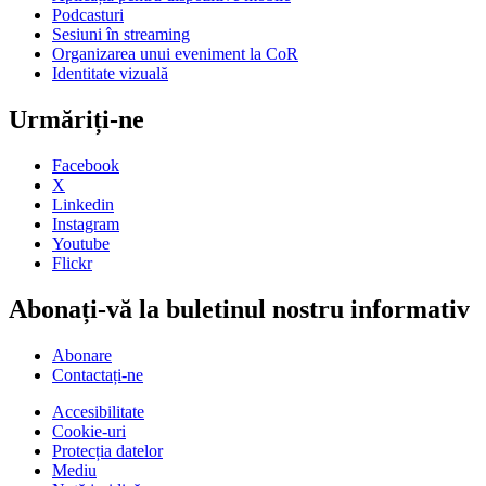
Podcasturi
Sesiuni în streaming
Organizarea unui eveniment la CoR
Identitate vizuală
Urmăriți-ne
Facebook
X
Linkedin
Instagram
Youtube
Flickr
Abonați-vă la buletinul nostru informativ
Abonare
Contactați-ne
Accesibilitate
Cookie-uri
Protecția datelor
Mediu