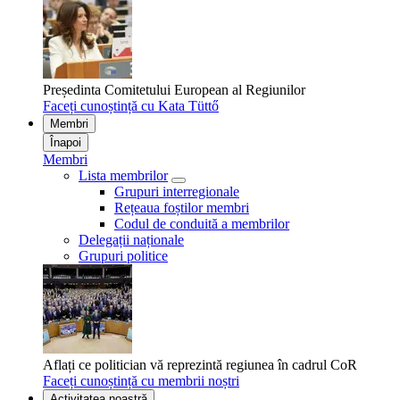
Președinta Comitetului European al Regiunilor
Faceți cunoștință cu Kata Tüttő
Membri
Înapoi
Membri
Lista membrilor
Grupuri interregionale
Rețeaua foștilor membri
Codul de conduită a membrilor
Delegații naționale
Grupuri politice
Aflați ce politician vă reprezintă regiunea în cadrul CoR
Faceți cunoștință cu membrii noștri
Activitatea noastră