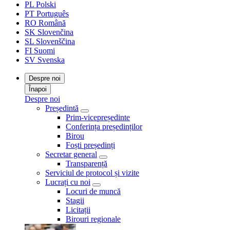
PL
Polski
PT
Português
RO
Română
SK
Slovenčina
SL
Slovenščina
FI
Suomi
SV
Svenska
Despre noi
Înapoi
Despre noi
Președintă
Prim-vicepreședinte
Conferința președinților
Birou
Foști președinți
Secretar general
Transparență
Serviciul de protocol și vizite
Lucrați cu noi
Locuri de muncă
Stagii
Licitații
Birouri regionale