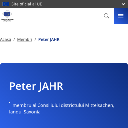
conținutul
Site oficial al UE
principal
Homepage
Comitetul
CĂUTARE
ME
European
al
Regiunilor
Acasă
Membri
Peter JAHR
Peter JAHR
Germania
membru al Consiliului districtului Mittelsachen,
landul Saxonia