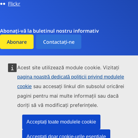
Flickr
Abonați-vă la buletinul nostru informativ
Abonare
Contactați-ne
Acest site utilizează module cookie. Vizitați
Accesibilitate
pagina noastră dedicată politicii privind modulele
Cookie-uri
sau accesați linkul din subsolul oricărei
cookie
pagini pentru mai multe informații sau dacă
Protecția datelor
doriți să vă modificați preferințele.
Mediu
Notă juridică
Acceptați toate modulele cookie
Transparență
Acceptați doar cookie-urile esențiale