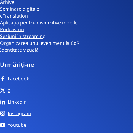
Arhive
Seminare digitale
eTranslation
Aplicația pentru dispozitive mobile
Podcasturi
Sesiuni în streaming
Organizarea unui eveniment la CoR
Identitate vizuală
Urmăriți-ne
Facebook
X
Linkedin
Instagram
Youtube