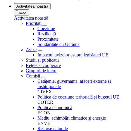
Activitatea noastră
Înapoi
Activitatea noastră
Priorități
Coeziune
Reziliență
Proximitate
Solidaritate cu Ucraina
Avize
Impactul avizelor asupra legislației UE
Studii și publicații
Rețele și cooperare
Grupuri de lucru
Comisii
Cetățenie, guvernanță, afaceri externe și
instituționale
CIVEX
Politica de coeziune teritorială și bugetul UE
COTER
Politica economică
ECON
Mediu, schimbări climatice și energie
ENVE
Resurse naturale