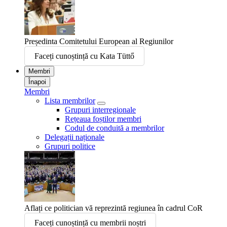
Președinta Comitetului European al Regiunilor
Faceți cunoștință cu Kata Tüttő
Membri
Înapoi
Membri
Lista membrilor
Grupuri interregionale
Rețeaua foștilor membri
Codul de conduită a membrilor
Delegații naționale
Grupuri politice
Aflați ce politician vă reprezintă regiunea în cadrul CoR
Faceți cunoștință cu membrii noștri