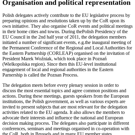
Organisation and political representation
Polish delegates actively contribute to the EU legislative process by
preparing opinions and resolutions taken up by the CoR upon its
own initiative. They also organise CoR events and political meetings
in their home cities and towns. During thePolish Presidency of the
EU Council in the 2nd half year of 2011, the delegation members
initiated a number of significant events, e.g.the inaugural meeting of
the Permanent Conference of the Regional and Local Authorities for
the Eastern Partnership (CORLEAP) organised on the invitation of
President Marek Woźniak, which took place in Poznań
(Wielkopolska region). Since then this EU-level institutional
engagement of local and regional authorities in the Eastern
Parnership is called the Poznan Process.
The delegation meets before every plenary session in order to
discuss the most essential topics and agree common positions and
actions. During these meetings, guests speakers from the European
institutions, the Polish government, as well as various experts are
invited to present subjects that are most relevant for the delegation
activities related to the EU agenda. It also allows the members to
advocate their interests and influence the national and European
decision making process. The delegates also participate in different
conferences, seminars and meetings organised in co-operation with
the CoR, both in Brussels and in many EU member states.