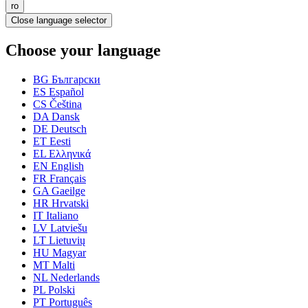
ro
Close language selector
Choose your language
BG
Български
ES
Español
CS
Čeština
DA
Dansk
DE
Deutsch
ET
Eesti
EL
Ελληνικά
EN
English
FR
Français
GA
Gaeilge
HR
Hrvatski
IT
Italiano
LV
Latviešu
LT
Lietuvių
HU
Magyar
MT
Malti
NL
Nederlands
PL
Polski
PT
Português