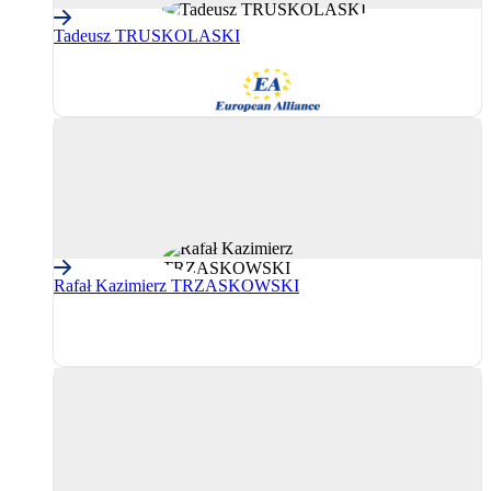
Tadeusz TRUSKOLASKI
AE
(Grupul
Alianța
Europeană)
Rafał Kazimierz TRZASKOWSKI
PPE
(Partidul
Popular
European)