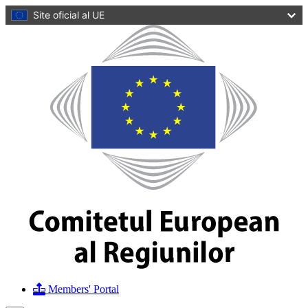
conținutul
Site oficial al UE
principal
Homepage
Comitetul
European
al
Regiunilor
Members' Portal