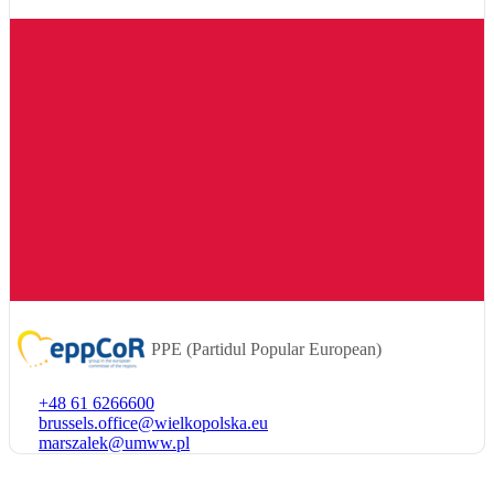
PPE (Partidul Popular European)
Telephone
+48 61 6266600
number
Email
brussels.office@wielkopolska.eu
Email
marszalek@umww.pl