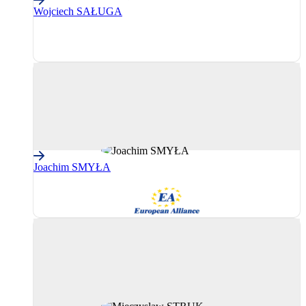
Wojciech SAŁUGA
PPE
(Partidul
Popular
European)
Joachim SMYŁA
AE
(Grupul
Alianța
Europeană)