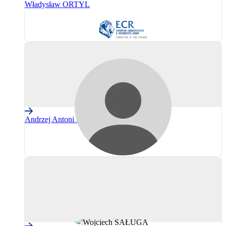
Władysław ORTYL
CRE
(Grupul
Conservatorilor
și
Reformiștilor
Europeni)
Andrzej Antoni PŁONKA
Neafiliați