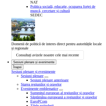
NAT
Politica socială, educație, ocuparea forței de
muncă, cercetare și cultură
SEDEC
Domenii de politică de interes direct pentru autoritățile locale
și regionale
Consultați avizele noastre cele mai recente
Sesiuni plenare și evenimente
Înapoi
Sesiuni plenare și evenimente
Sesiuni plenare
Sesiuni plenare anterioare
Starea regiunilor și orașelor
Evenimente emblematice
Summitul european al regiunilor și orașelor
Săptămâna europeană a regiunilor și orașelor
EuroPCom
Zilele extinderii