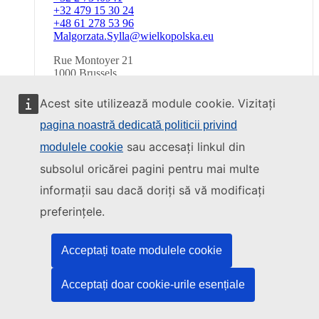
number
Telephone
+32 479 15 30 24
number
Telephone
+48 61 278 53 96
number
Email
Malgorzata.Sylla@wielkopolska.eu
Address
Rue Montoyer 21
1000
Brussels
Belgium
Acest site utilizează module cookie. Vizitați
Joanna Kubiak
pagina noastră dedicată politicii privind
Telephone
+ 32 (0) 2 734 09 41
sau accesați linkul din
modulele cookie
number
Telephone
+ 48 61 278 53 95
number
Email
joanna.kubiak@wielkopolska.eu
subsolul oricărei pagini pentru mai multe
Address
Rue Montoyer 21
informații sau dacă doriți să vă modificați
1000
Brussels
preferințele.
Belgium
Partajează
Acceptați toate modulele cookie
Acceptați doar cookie-urile esențiale
Facebook
Linkedin
Twitter
Whatsapp
email
Messenger