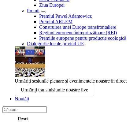
Ziua Europei
Premii
Premiul Paweł Adamowicz
Premiul ARLEM
Construirea unei Europe transfrontaliere
Regiuni europene întreprinzătoare (REI)
Premiile europene pentru producție ecologică
Dialogurile locale privind UE
Urmăriți sesiunile plenare și evenimentele noastre în direct
Urmăriți transmisiunile noastre live
Noutăți
Search
in
Reset
Comitetul
Căutare
European
al
Regiunilor