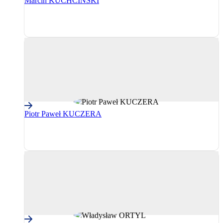
Marcin KUCHCIŃSKI
PPE
(Partidul
Popular
European)
Piotr Paweł KUCZERA
PPE
(Partidul
Popular
European)