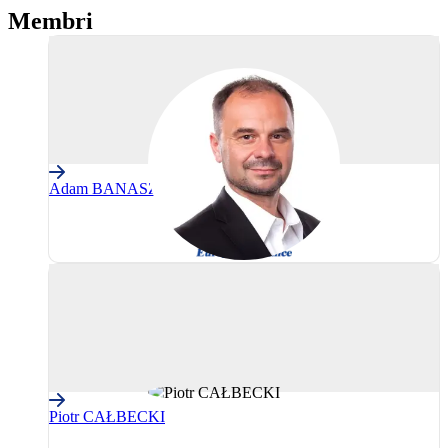
Membri
Adam BANASZAK
AE
(Grupul
Alianța
Europeană)
Piotr CAŁBECKI