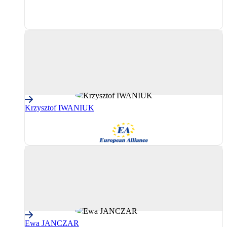
PPE
(Partidul
Popular
European)
Krzysztof IWANIUK
AE
(Grupul
Alianța
Europeană)
Ewa JANCZAR