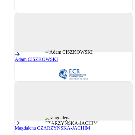
PPE
(Partidul
Popular
European)
Adam CISZKOWSKI
CRE
(Grupul
Conservatorilor
și
Reformiștilor
Europeni)
Magdalena CZARZYŃSKA-JACHIM