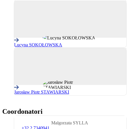
Lucyna SOKOŁOWSKA
Jarosław Piotr STAWIARSKI
Coordonatori
Malgorzata SYLLA
Telephone
+32 2 7340941