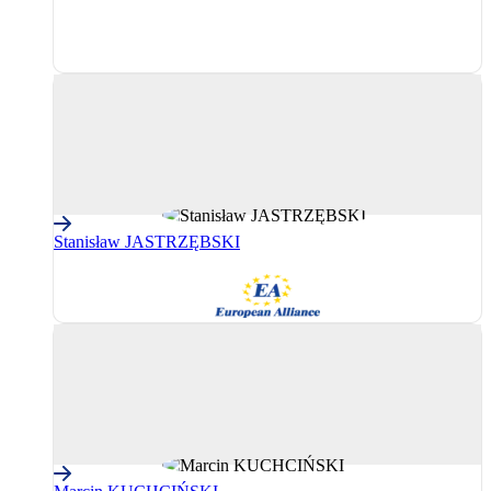
PPE
(Partidul
Popular
European)
Stanisław JASTRZĘBSKI
AE
(Grupul
Alianța
Europeană)