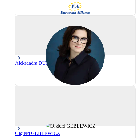
AE
(Grupul
Alianța
Europeană)
Aleksandra DULKIEWICZ
PPE
(Partidul
Popular
European)
Olgierd GEBLEWICZ