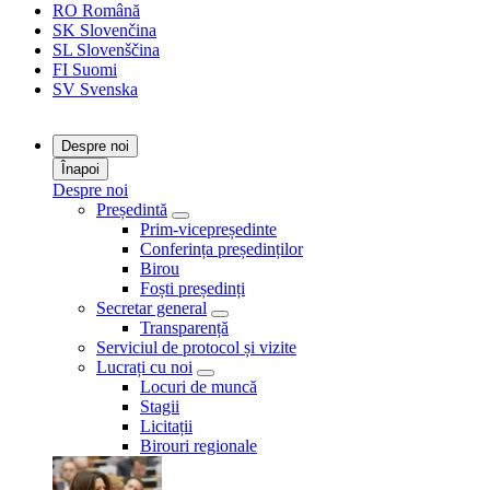
RO
Română
SK
Slovenčina
SL
Slovenščina
FI
Suomi
SV
Svenska
Despre noi
Înapoi
Despre noi
Președintă
Prim-vicepreședinte
Conferința președinților
Birou
Foști președinți
Secretar general
Transparență
Serviciul de protocol și vizite
Lucrați cu noi
Locuri de muncă
Stagii
Licitații
Birouri regionale