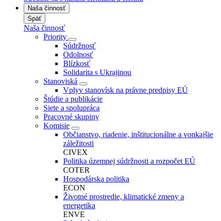
Naša činnosť
Späť
Naša činnosť
Priority
Súdržnosť
Odolnosť
Blízkosť
Solidarita s Ukrajinou
Stanoviská
Vplyv stanovísk na právne predpisy EÚ
Štúdie a publikácie
Siete a spolupráca
Pracovné skupiny
Komisie
Občianstvo, riadenie, inštitucionálne a vonkajšie
záležitosti
CIVEX
Politika územnej súdržnosti a rozpočet EÚ
COTER
Hospodárska politika
ECON
Životné prostredie, klimatické zmeny a
energetika
ENVE