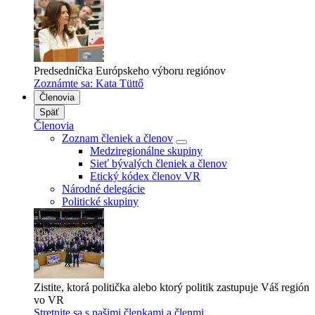
Predsedníčka Európskeho výboru regiónov
Zoznámte sa: Kata Tüttő
Členovia
Späť
Členovia
Zoznam členiek a členov
Medziregionálne skupiny
Sieť bývalých členiek a členov
Etický kódex členov VR
Národné delegácie
Politické skupiny
Zistite, ktorá politička alebo ktorý politik zastupuje Váš región
vo VR
Stretnite sa s našimi členkami a členmi