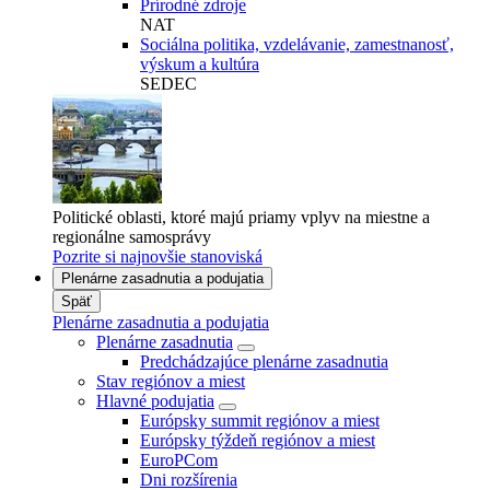
Prírodné zdroje
NAT
Sociálna politika, vzdelávanie, zamestnanosť,
výskum a kultúra
SEDEC
Politické oblasti, ktoré majú priamy vplyv na miestne a
regionálne samosprávy
Pozrite si najnovšie stanoviská
Plenárne zasadnutia a podujatia
Späť
Plenárne zasadnutia a podujatia
Plenárne zasadnutia
Predchádzajúce plenárne zasadnutia
Stav regiónov a miest
Hlavné podujatia
Európsky summit regiónov a miest
Európsky týždeň regiónov a miest
EuroPCom
Dni rozšírenia