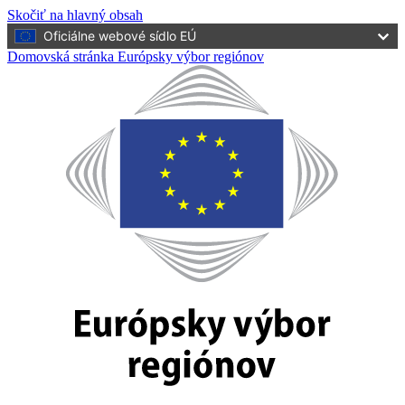
Skočiť na hlavný obsah
Oficiálne webové sídlo EÚ
Domovská stránka Európsky výbor regiónov