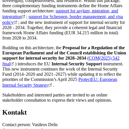
sovereignty, competitiveness, and resilience. Within this package,
three complementary funding instruments define the Home Affairs
funding support architecture:
support for asylum, migration, and
integration
;
support for Schengen, border management, and visa
policy
; and the new instrument of support for internal security for
2028 - 2034. Together, they provide a coherent legal and financial
framework Home Affairs funding (EUR 34.215 million in total)
from 2028 to 2034.
Building on this architecture, the
Proposal for a Regulation of the
European Parliament and of the Council establishing the Union
support for internal security for 2028–2034
(
COM(2025) 542
final
) introduces the EU
Internal Security Support
instrument.
This new instrument continues the work of the Internal Security
Fund (2014–2020 and 2021–2027) while updating it to reflect the
priorities of the Commission’s April 2025
ProtectEU: European
Internal Security Strategy
.
Stakeholders and interested parties are invited to an online
stakeholder consultation to express their views and opinions.
Kontakt
Contact person: Vasileos Delis