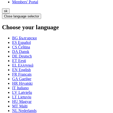
Members' Portal
sk
Close language selector
Choose your language
BG
Български
ES
Español
CS
Čeština
DA
Dansk
DE
Deutsch
ET
Eesti
EL
Ελληνικά
EN
English
FR
Français
GA
Gaeilge
HR
Hrvatski
IT
Italiano
LV
Latviešu
LT
Lietuvių
HU
Magyar
MT
Malti
NL
Nederlands