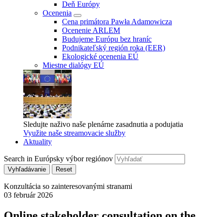
Deň Európy
Ocenenia
Cena primátora Pawła Adamowicza
Ocenenie ARLEM
Budujeme Európu bez hraníc
Podnikateľský región roka (EER)
Ekologické ocenenia EÚ
Miestne dialógy EÚ
Sledujte naživo naše plenárne zasadnutia a podujatia
Využite naše streamovacie služby
Aktuality
Search in Európsky výbor regiónov
Vyhľadávanie
Reset
Konzultácia so zainteresovanými stranami
03 február 2026
Online stakeholder consultation on the