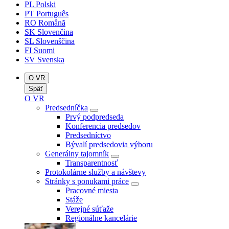
PL
Polski
PT
Português
RO
Română
SK
Slovenčina
SL
Slovenščina
FI
Suomi
SV
Svenska
O VR
Späť
O VR
Predsedníčka
Prvý podpredseda
Konferencia predsedov
Predsedníctvo
Bývalí predsedovia výboru
Generálny tajomník
Transparentnosť
Protokolárne služby a návštevy
Stránky s ponukami práce
Pracovné miesta
Stáže
Verejné súťaže
Regionálne kancelárie