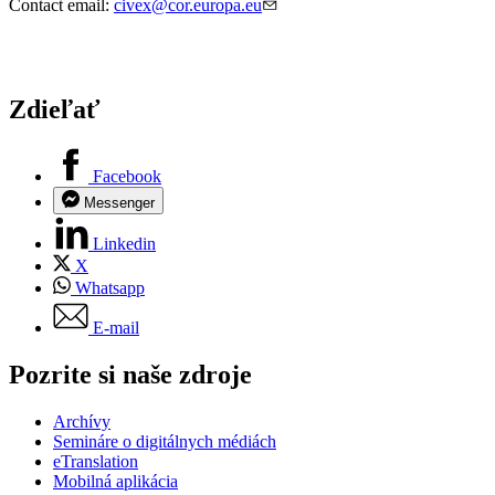
Contact email:
civex@cor.europa.eu
Zdieľať
Facebook
Messenger
Linkedin
X
Whatsapp
E-mail
Pozrite si naše zdroje
Archívy
Semináre o digitálnych médiách
eTranslation
Mobilná aplikácia