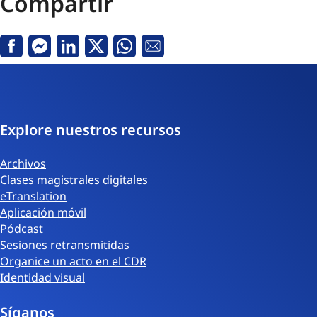
Compartir
Facebook
Messenger
Linkedin
Twitter
Whatsapp
Correo
electrónico
Explore nuestros recursos
Archivos
Clases magistrales digitales
eTranslation
Aplicación móvil
Pódcast
Sesiones retransmitidas
Organice un acto en el CDR
Identidad visual
Síganos