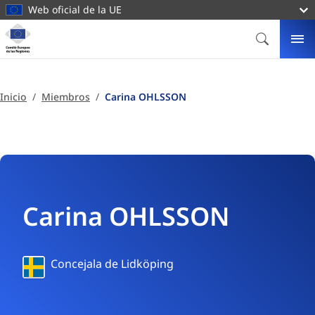
contenido
Web oficial de la UE
principal
Página
principal
BUSCAR
ME
Comité
Europeo
de
Inicio
Miembros
Carina OHLSSON
las
Regiones
Carina OHLSSON
Suecia
Concejala de Lidköping