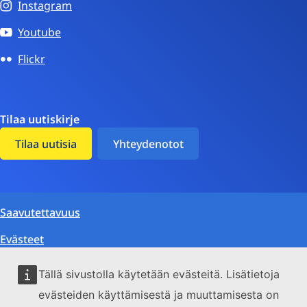
Instagram
Youtube
Flickr
Tilaa uutiskirje
Tilaa uutisia
Yhteydenotot
Saavutettavuus
Evästeet
Tietosuoja
Tällä sivustolla käytetään evästeitä. Lisätietoja
Ympäristö
evästeiden käyttämisestä ja muuttamisesta on