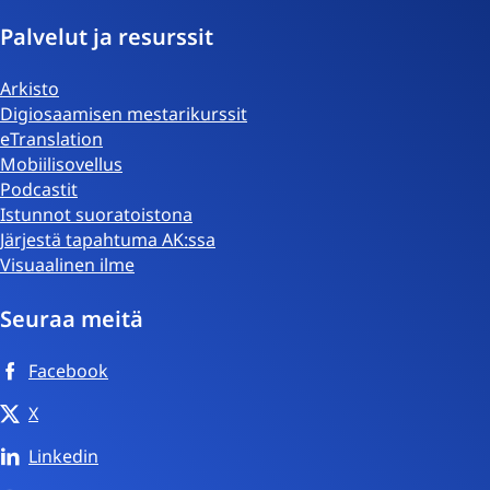
Palvelut ja resurssit
Arkisto
Digiosaamisen mestarikurssit
eTranslation
Mobiilisovellus
Podcastit
Istunnot suoratoistona
Järjestä tapahtuma AK:ssa
Visuaalinen ilme
Seuraa meitä
Facebook
X
Linkedin