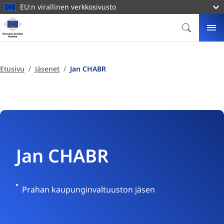
pääsisältöön
EU:n virallinen verkkosivusto
Kotisivu
Euroopan
ETSI
VA
alueiden
komitea
Etusivu
Jäsenet
Jan CHABR
Jan CHABR
Tšekki
Prahan kaupunginvaltuuston jäsen