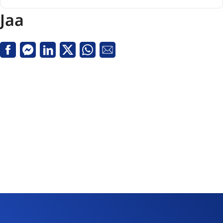
Jaa
Facebook
Messenger
Linkedin
X
Whatsapp
Sähköpostiosoite