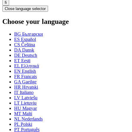
fi
Close language selector
Choose your language
BG
Български
ES
Español
CS
Čeština
DA
Dansk
DE
Deutsch
ET
Eesti
EL
Ελληνικά
EN
English
FR
Français
GA
Gaeilge
HR
Hrvatski
IT
Italiano
LV
Latviešu
LT
Lietuvių
HU
Magyar
MT
Malti
NL
Nederlands
PL
Polski
PT
Português