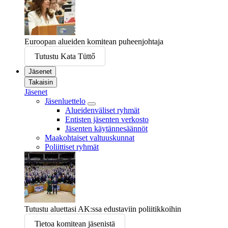
Euroopan alueiden komitean puheenjohtaja
Tutustu Kata Tüttő
Jäsenet
Takaisin
Jäsenet
Jäsenluettelo
Alueidenväliset ryhmät
Entisten jäsenten verkosto
Jäsenten käytännesäännöt
Maakohtaiset valtuuskunnat
Poliittiset ryhmät
Tutustu aluettasi AK:ssa edustaviin poliitikkoihin
Tietoa komitean jäsenistä