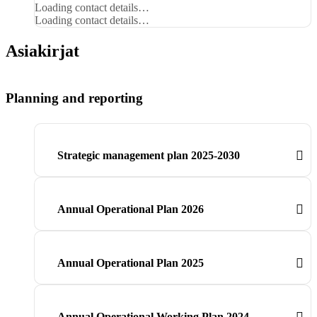
Telephone
Loading contact details…
number
Email
Loading contact details…
Asiakirjat
Planning and reporting
Strategic management plan 2025-2030
Annual Operational Plan 2026
Annual Operational Plan 2025
Annual Operational Working Plan 2024