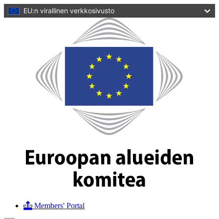
pääsisältöön
EU:n virallinen verkkosivusto
Kotisivu
Euroopan
alueiden
komitea
Members' Portal