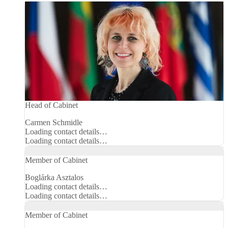
Head of Cabinet
Carmen Schmidle
Telephone
Loading contact details…
number
Email
Loading contact details…
Member of Cabinet
Boglárka Asztalos
Telephone
Loading contact details…
number
Email
Loading contact details…
Member of Cabinet