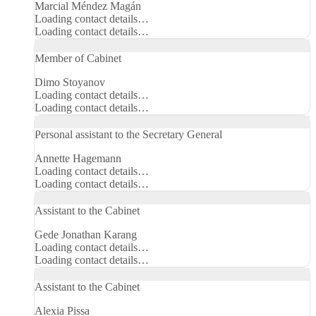
Marcial Méndez Magán
Telephone
Loading contact details…
number
Email
Loading contact details…
Member of Cabinet
Dimo Stoyanov
Telephone
Loading contact details…
number
Email
Loading contact details…
Personal assistant to the Secretary General
Annette Hagemann
Telephone
Loading contact details…
number
Email
Loading contact details…
Assistant to the Cabinet
Gede Jonathan Karang
Telephone
Loading contact details…
number
Email
Loading contact details…
Assistant to the Cabinet
Alexia Pissa