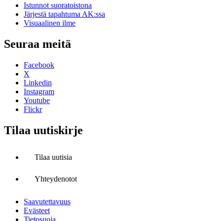
Istunnot suoratoistona
Järjestä tapahtuma AK:ssa
Visuaalinen ilme
Seuraa meitä
Facebook
X
Linkedin
Instagram
Youtube
Flickr
Tilaa uutiskirje
Tilaa uutisia
Yhteydenotot
Saavutettavuus
Evästeet
Tietosuoja