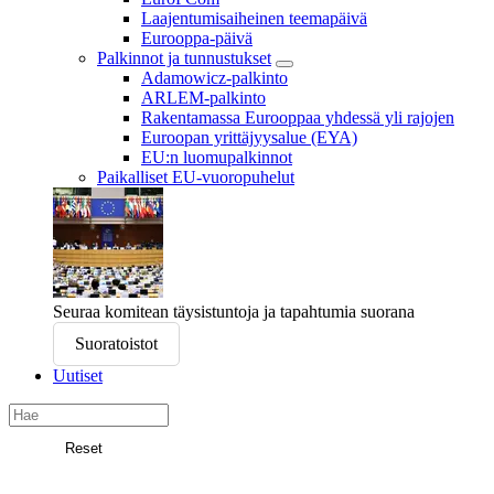
Laajentumisaiheinen teemapäivä
Eurooppa-päivä
Palkinnot ja tunnustukset
Adamowicz-palkinto
ARLEM-palkinto
Rakentamassa Eurooppaa yhdessä yli rajojen
Euroopan yrittäjyysalue (EYA)
EU:n luomupalkinnot
Paikalliset EU-vuoropuhelut
Seuraa komitean täysistuntoja ja tapahtumia suorana
Suoratoistot
Uutiset
Search
in
Reset
Euroopan
Etsi
alueiden
komitea