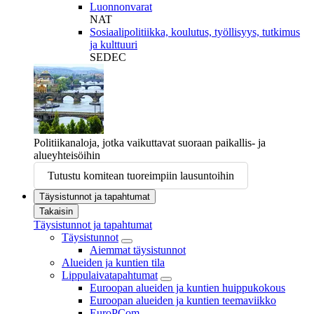
Luonnonvarat
NAT
Sosiaalipolitiikka, koulutus, työllisyys, tutkimus
ja kulttuuri
SEDEC
Politiikanaloja, jotka vaikuttavat suoraan paikallis- ja
alueyhteisöihin
Tutustu komitean tuoreimpiin lausuntoihin
Täysistunnot ja tapahtumat
Takaisin
Täysistunnot ja tapahtumat
Täysistunnot
Aiemmat täysistunnot
Alueiden ja kuntien tila
Lippulaivatapahtumat
Euroopan alueiden ja kuntien huippukokous
Euroopan alueiden ja kuntien teemaviikko
EuroPCom