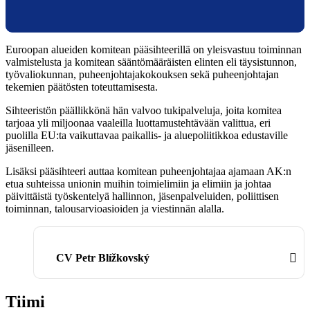
​​​​​​​​​​​​​​​​​​​​​​​​​​​​​​​​Euroopan alueiden komitean pääsihteerillä on yleisvastuu toiminnan
valmistelusta ja komitean sääntömääräisten elinten eli täysistunnon,
työvaliokunnan, puheenjohtajakokouksen sekä puheenjohtajan
tekemien päätösten toteuttamisesta.
Sihteeristön päällikkönä hän valvoo tukipalveluja, joita komitea
tarjoaa yli miljoonaa vaaleilla luottamustehtävään valittua, eri
puolilla EU:ta vaikuttavaa paikallis- ja aluepoliitikkoa edustaville
jäsenilleen.​
Lisäksi pääsihteeri auttaa komitean puheenjohtajaa ajamaan AK:n
etua suhteissa unionin muihin toimielimiin ja elimiin ja johtaa
päivittäistä työskentelyä hallinnon, jäsenpalveluiden, poliittisen
toiminnan, talousarvioasioiden ja viestinnän alalla.​
CV Petr Blížkovský
Tiimi