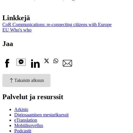
Linkkejä
CoR Communications: re-connecting citizens with Europe
EU Who's who
Jaa
Facebook
Linkedin
X
Whatsapp
Sähköpostiosoite
Messenger
Takaisin alkuun
Palvelut ja resurssit
Arkisto
Digiosaamisen mestarikurssit
eTranslation
Mobiilisovellus
Podcastit