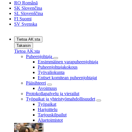
RO
Română
SK
Slovenčina
SL
Slovenščina
FI
Suomi
SV
Svenska
Tietoa AK:sta
Takaisin
Tietoa AK:sta
Puheenjohtaja
Ensimmäinen varapuheenjohtaja
Puheenjohtajakokous
Työvaliokunta
Entiset komitean puheenjohtajat
Pääsihteeri
Avoimuus
Protokollapalvelu ja vierailut
Työpaikat ja yhteistyömahdollisuudet
Työpaikat
Harjoittelu
Tarjouskilpailut
Aluetoimistot