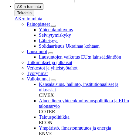
AK:n toiminta
Takaisin
AK:n toiminta
Painopisteet
Yhteenkuuluvuus
Selviytymiskyky
Läheisyys
Solidaarisuus Ukrainaa kohtaan
Lausunnot
Lausuntojen vaikutus EU:n lainsäädäntöön
Tutkimukset ja julkaisut
Verkostot ja yhteistyötahot
Työryhmät
Valiokunnat
Kansalaisuus, hallinto, institutionaaliset ja
ulkoasiat
CIVEX
Alueellinen yhteenkuuluvuuspolitiikka ja EU:n
talousarvio
COTER
Talouspolitiikka
ECON
Ympäristö, ilmastonmuutos ja energia
ENVE