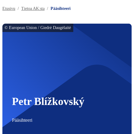
Etusivu
Tietoa AK:sta
Pääsihteeri
© European Union / Giedrė Daugėlaitė
Petr Blížkovský
Pääsihteeri