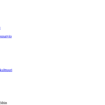
t
ousarvio
kulttuuri
söihin