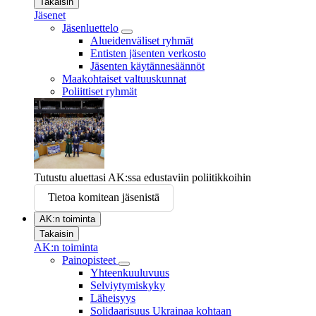
Takaisin
Jäsenet
Jäsenluettelo
Alueidenväliset ryhmät
Entisten jäsenten verkosto
Jäsenten käytännesäännöt
Maakohtaiset valtuuskunnat
Poliittiset ryhmät
Tutustu aluettasi AK:ssa edustaviin poliitikkoihin
Tietoa komitean jäsenistä
AK:n toiminta
Takaisin
AK:n toiminta
Painopisteet
Yhteenkuuluvuus
Selviytymiskyky
Läheisyys
Solidaarisuus Ukrainaa kohtaan