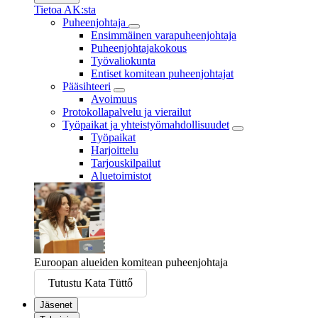
Tietoa AK:sta
Puheenjohtaja
Ensimmäinen varapuheenjohtaja
Puheenjohtajakokous
Työvaliokunta
Entiset komitean puheenjohtajat
Pääsihteeri
Avoimuus
Protokollapalvelu ja vierailut
Työpaikat ja yhteistyömahdollisuudet
Työpaikat
Harjoittelu
Tarjouskilpailut
Aluetoimistot
Euroopan alueiden komitean puheenjohtaja
Tutustu Kata Tüttő
Jäsenet