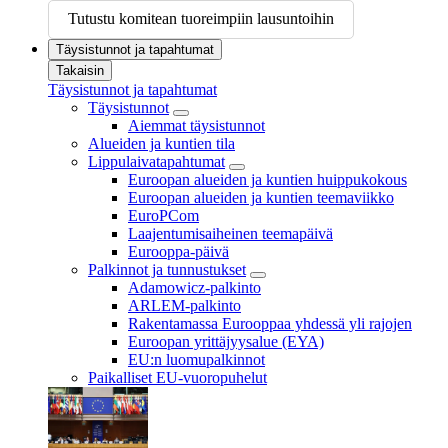
Tutustu komitean tuoreimpiin lausuntoihin
Täysistunnot ja tapahtumat
Takaisin
Täysistunnot ja tapahtumat
Täysistunnot
Aiemmat täysistunnot
Alueiden ja kuntien tila
Lippulaivatapahtumat
Euroopan alueiden ja kuntien huippukokous
Euroopan alueiden ja kuntien teemaviikko
EuroPCom
Laajentumisaiheinen teemapäivä
Eurooppa-päivä
Palkinnot ja tunnustukset
Adamowicz-palkinto
ARLEM-palkinto
Rakentamassa Eurooppaa yhdessä yli rajojen
Euroopan yrittäjyysalue (EYA)
EU:n luomupalkinnot
Paikalliset EU-vuoropuhelut