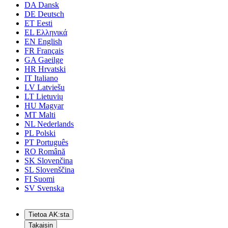
DA
Dansk
DE
Deutsch
ET
Eesti
EL
Ελληνικά
EN
English
FR
Français
GA
Gaeilge
HR
Hrvatski
IT
Italiano
LV
Latviešu
LT
Lietuvių
HU
Magyar
MT
Malti
NL
Nederlands
PL
Polski
PT
Português
RO
Română
SK
Slovenčina
SL
Slovenščina
FI
Suomi
SV
Svenska
Tietoa AK:sta
Takaisin