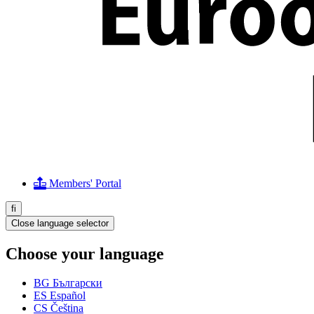
Members' Portal
fi
Close language selector
Choose your language
BG
Български
ES
Español
CS
Čeština