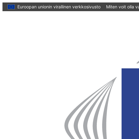
pääsisältöön
Euroopan unionin virallinen verkkosivusto
Miten voit olla 
Kotisivu
Euroopan
alueiden
komitea