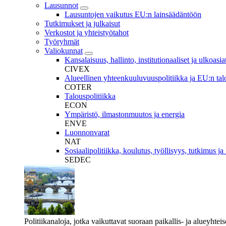
Lausunnot
Lausuntojen vaikutus EU:n lainsäädäntöön
Tutkimukset ja julkaisut
Verkostot ja yhteistyötahot
Työryhmät
Valiokunnat
Kansalaisuus, hallinto, institutionaaliset ja ulkoasia
CIVEX
Alueellinen yhteenkuuluvuuspolitiikka ja EU:n tal
COTER
Talouspolitiikka
ECON
Ympäristö, ilmastonmuutos ja energia
ENVE
Luonnonvarat
NAT
Sosiaalipolitiikka, koulutus, työllisyys, tutkimus ja 
SEDEC
Politiikanaloja, jotka vaikuttavat suoraan paikallis- ja alueyhtei