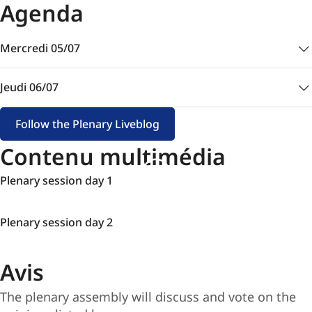
Agenda
Mercredi 05/07
Jeudi 06/07
Follow the Plenary Liveblog
Contenu multimédia
Plenary
Plenary session day 1
session
day
Plenary
Plenary session day 2
1
session
day
Avis
2
The plenary assembly will discuss and vote on the