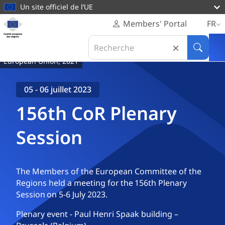
contenu
Un site officiel de l’UE
principal
Page
Members' Portal
FR
d'accueil
Search
Comité
in
Recherc
européen
European Union, 2021
Comité
des
européen
régions
des
05 - 06 juillet 2023
régions
156th CoR Plenary
Session
The Members of the European Committee of the
Regions held a meeting for the 156th Plenary
Session on 5-6 July 2023.
Plenary event - Paul Henri Spaak building –