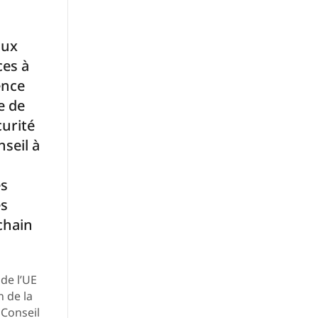
aux
ces à
ence
e de
curité
nseil à
es
es
chain
 de l’UE
n de la
 Conseil