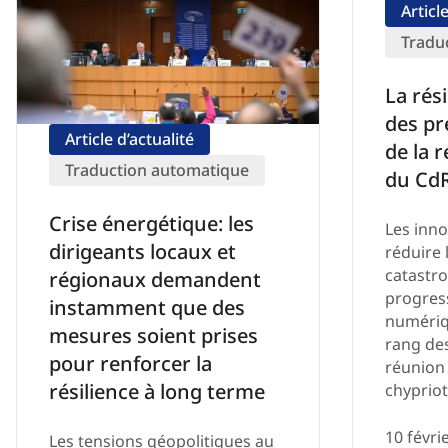
Articl
Tradu
La rés
des pr
Article d’actualité
de la 
Traduction automatique
du Cd
Crise énergétique: les
Les inno
dirigeants locaux et
réduire 
catastro
régionaux demandent
progress
instamment que des
numériq
mesures soient prises
rang des
pour renforcer la
réunion 
résilience à long terme
chyprio
10 févri
Les tensions géopolitiques au