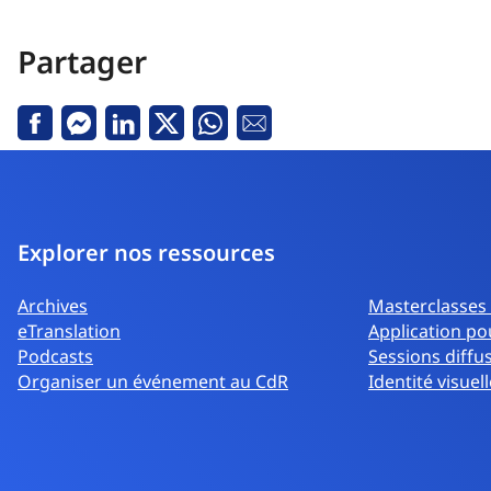
Partager
Facebook
Messenger
LinkedIn
Twitter
Whatsapp
Courriel
Explorer nos ressources
Archives
Masterclasses
eTranslation
Application po
Podcasts
Sessions diffu
Organiser un événement au CdR
Identité visuell