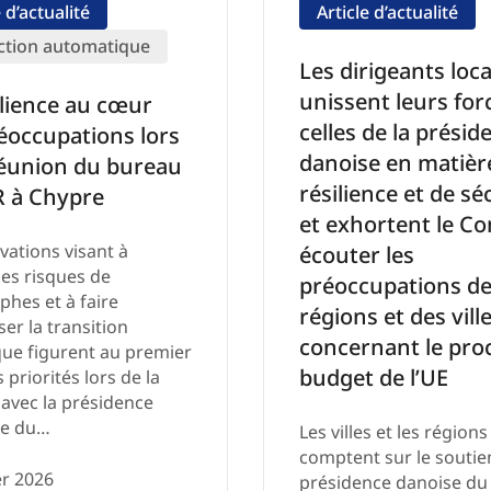
e d’actualité
Article d’actualité
ction automatique
Les dirigeants loc
unissent leurs for
ilience au cœur
celles de la présid
éoccupations lors
danoise en matièr
réunion du bureau
résilience et de sé
R à Chypre
et exhortent le Co
vations visant à
écouter les
les risques de
préoccupations d
phes et à faire
régions et des vill
er la transition
concernant le pro
ue figurent au premier
budget de l’UE
 priorités lors de la
avec la présidence
te du…
Les villes et les régions
comptent sur le soutie
er 2026
présidence danoise du