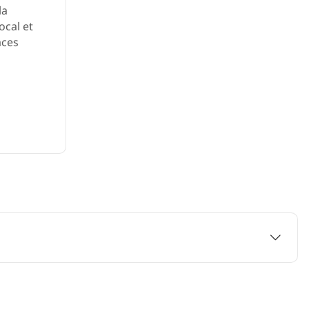
la
ocal et
aces