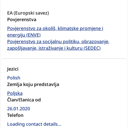
EA (Europski savez)
Povjerenstva
Povjerenstvo za okoliš, klimatske promjene i
energiju (ENVE)
Povjerenstvo za socijalnu politiku, obrazovanje,
zapošljavanje, istraživanje i kulturu (SEDEC)
Jezici
Polish
Zemlja koju predstavlja
Poljska
Član/članica od
26.01.2020
Telefon
Loading contact details…