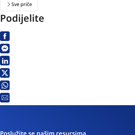
Sve priče
Podijelite
Facebook
Messenger
Linkedin
X
Whatsapp
E-
pošta
Poslužite se našim resursima