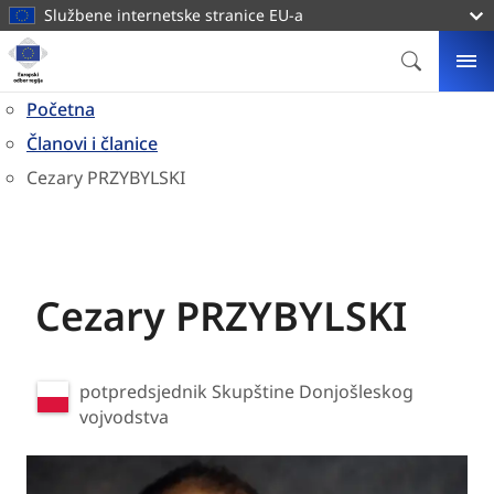
glavni
Službene internetske stranice EU-a
sadržaj
Naslovnica
Europski
PRETRAG
IZ
odbor
Početna
regija
Članovi i članice
Cezary PRZYBYLSKI
Cezary PRZYBYLSKI
Poljska
potpredsjednik Skupštine Donjošleskog
vojvodstva