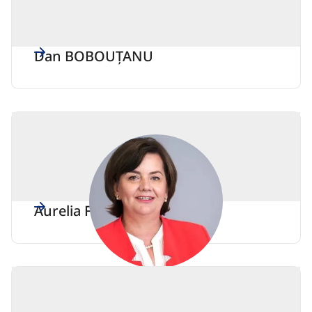
Dan BOBOUȚANU
Aurelia FEDORCA