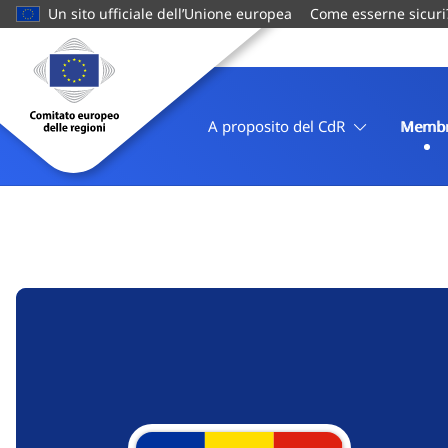
contenuto
Un sito ufficiale dell’Unione europea
Come esserne sicuri
principale
Homepage
Comitato
europeo
delle
A proposito del CdR
Membr
regioni