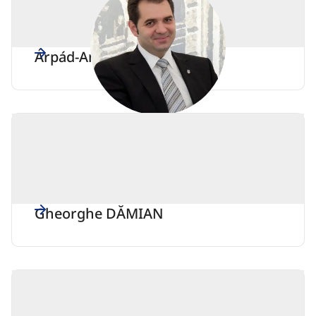
Árpád-András ANTAL
Gheorghe DĂMIAN