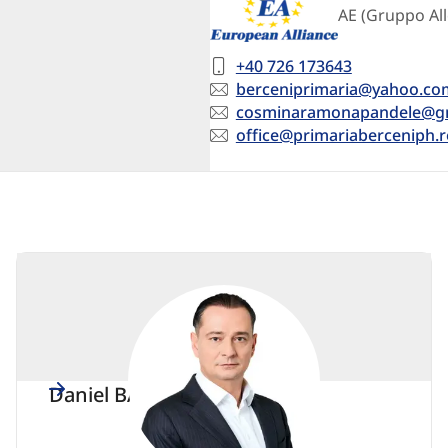
AE (Gruppo Al
Telephone
+40 726 173643
number
Email
berceniprimaria@yahoo.co
Email
cosminaramonapandele@g
Email
office@primariaberceniph.r
Daniel BĂLUȚĂ
PSE