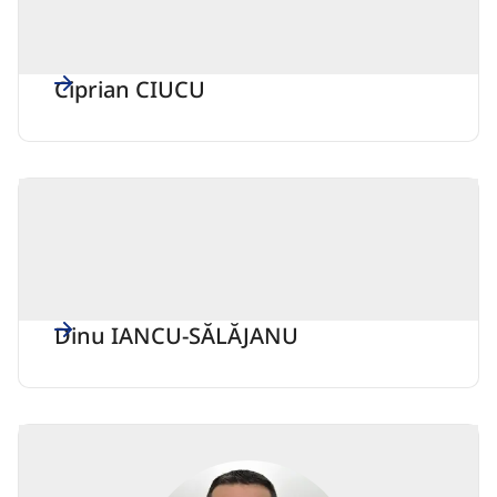
Ciprian CIUCU
Dinu IANCU-SĂLĂJANU