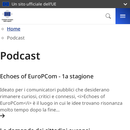
contenuto
Un sito ufficiale dell’UE
principale
Homepage
Comitato
CERCA
ME
europeo
Home
delle
Podcast
regioni
Podcast
Echoes of EuroPCom - 1a stagione
Ideato per i comunicatori pubblici che desiderano
rimanere curiosi, critici e connessi, <i>Echoes of
EuroPCom</i> è il luogo in cui le idee trovano risonanza
molto tempo dopo la fine…