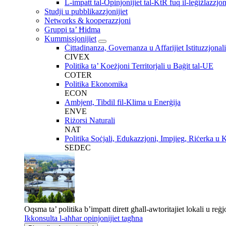
L-impatt tal-Opinjonijiet tal-KtR fuq il-leġiżlazzjo
Studji u pubblikazzjonijiet
Networks & kooperazzjoni
Gruppi ta’ Ħidma
Kummissjonijiet
Ċittadinanza, Governanza u Affarijiet Istituzzjonali
CIVEX
Politika ta’ Koeżjoni Territorjali u Baġit tal-UE
COTER
Politika Ekonomika
ECON
Ambjent, Tibdil fil-Klima u Enerġija
ENVE
Riżorsi Naturali
NAT
Politika Soċjali, Edukazzjoni, Impjieg, Riċerka u 
SEDEC
Oqsma ta’ politika b’impatt dirett għall-awtoritajiet lokali u reġj
Ikkonsulta l-aħħar opinjonijiet tagħna