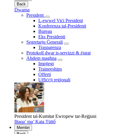
Back
Dwarna
President
L-ewwel Viċi President
Konferenza tal-Presidenti
Bureau
Eks Presidenti
Segretarju Ġenerali
Trasparenza
Protokoll dwar is-servizzi & żjarat
Aħdem magħna
Impjiegi
Traineeships
Offerti
Uffiċċji reġjonali
President tal-Kumitat Ewropew tar-Reġjuni
Iltaqa’ ma’ Kata Tüttő
Membri
Back