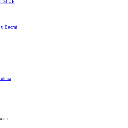
ni tal-UE
 u Esterni
Kultura
onali