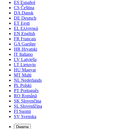
ES
Español
CS
Čeština
DA
Dansk
DE
Deutsch
ET
Eesti
EL
Ελληνικά
EN
English
FR
Français
GA
Gaeilge
HR
Hrvatski
IT
Italiano
LV
Latviešu
LT
Lietuvių
HU
Magyar
MT
Malti
NL
Nederlands
PL
Polski
PT
Português
RO
Română
SK
Slovenčina
SL
Slovenščina
FI
Suomi
SV
Svenska
Dwarna