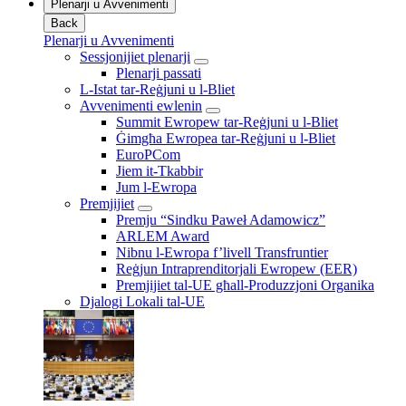
Plenarji u Avvenimenti
Back
Plenarji u Avvenimenti
Sessjonijiet plenarji
Plenarji passati
L-Istat tar-Reġjuni u l-Bliet
Avvenimenti ewlenin
Summit Ewropew tar-Reġjuni u l-Bliet
Ġimgħa Ewropea tar-Reġjuni u l-Bliet
EuroPCom
Jiem it-Tkabbir
Jum l-Ewropa
Premjijiet
Premju “Sindku Paweł Adamowicz”
ARLEM Award
Nibnu l-Ewropa f’livell Transfruntier
Reġjun Intraprenditorjali Ewropew (EER)
Premjijiet tal-UE għall-Produzzjoni Organika
Djalogi Lokali tal-UE