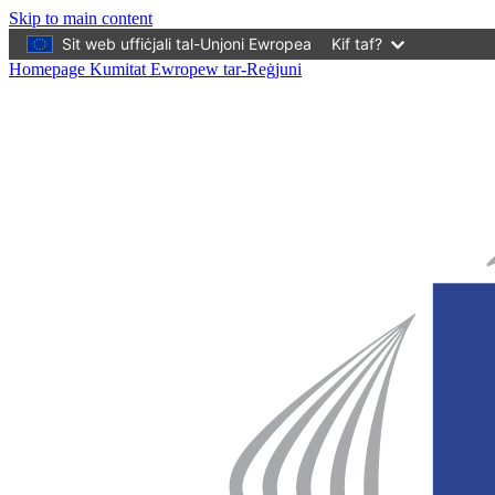
Skip to main content
Sit web uffiċjali tal-Unjoni Ewropea
Kif taf?
Homepage Kumitat Ewropew tar-Reġjuni