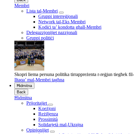
Membri
Lista tal-Membri
Gruppi interreġjonali
Network tal-Eks Membri
Kodiċi ta’ kondotta għall-Membri
Delegazzjonijiet nazzjonali
Gruppi politiċi
Skopri liema persuna politika tirrappreżenta r-reġjun tiegħek fi
Iltaqa’ mal-Membri tagħna
Ħidmitna
Back
Ħidmitna
Prijoritajiet
Koeżjoni
Reżiljenza
Prossimità
Solidarjetà mal-Ukrajna
Opinjonijiet