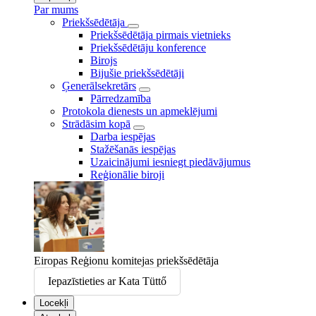
Par mums
Priekšsēdētāja
Priekšsēdētāja pirmais vietnieks
Priekšsēdētāju konference
Birojs
Bijušie priekšsēdētāji
Ģenerālsekretārs
Pārredzamība
Protokola dienests un apmeklējumi
Strādāsim kopā
Darba iespējas
Stažēšanās iespējas
Uzaicinājumi iesniegt piedāvājumus
Reģionālie biroji
Eiropas Reģionu komitejas priekšsēdētāja
Iepazīstieties ar Kata Tüttő
Locekļi