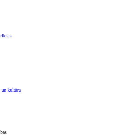
rlietas
a un kultūra
ības