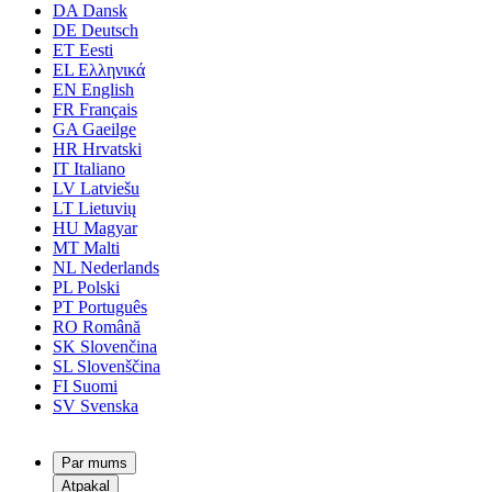
DA
Dansk
DE
Deutsch
ET
Eesti
EL
Ελληνικά
EN
English
FR
Français
GA
Gaeilge
HR
Hrvatski
IT
Italiano
LV
Latviešu
LT
Lietuvių
HU
Magyar
MT
Malti
NL
Nederlands
PL
Polski
PT
Português
RO
Română
SK
Slovenčina
SL
Slovenščina
FI
Suomi
SV
Svenska
Par mums
Atpakaļ