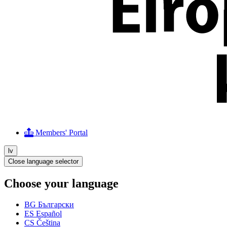
Members' Portal
lv
Close language selector
Choose your language
BG
Български
ES
Español
CS
Čeština