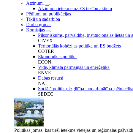
Atzinumi
Atzinumu ietekme uz ES tiesību aktiem
Pētījumi un publikācijas
Tīkli un sadarbība
Darba grupas
Komisijas
Pilsoniskums, pārvaldība, institucionālās lietas un ā
CIVEX
Teritoriālās kohēzijas politika un ES budžets
COTER
Ekonomikas politika
ECON
Vide, klimata pārmaiņas un enerģētika
ENVE
Dabas resursi
NAT
Sociālā politika, izglītība, nodarbinātība, pētniecīb
SEDEC
Politikas jomas, kas tieši ietekmē vietējās un reģionālās pašvald