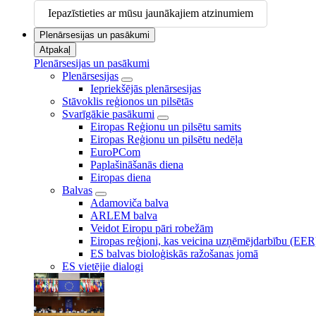
Iepazīstieties ar mūsu jaunākajiem atzinumiem
Plenārsesijas un pasākumi
Atpakaļ
Plenārsesijas un pasākumi
Plenārsesijas
Iepriekšējās plenārsesijas
Stāvoklis reģionos un pilsētās
Svarīgākie pasākumi
Eiropas Reģionu un pilsētu samits
Eiropas Reģionu un pilsētu nedēļa
EuroPCom
Paplašināšanās diena
Eiropas diena
Balvas
Adamoviča balva
ARLEM balva
Veidot Eiropu pāri robežām
Eiropas reģioni, kas veicina uzņēmējdarbību (EER
ES balvas bioloģiskās ražošanas jomā
ES vietējie dialogi