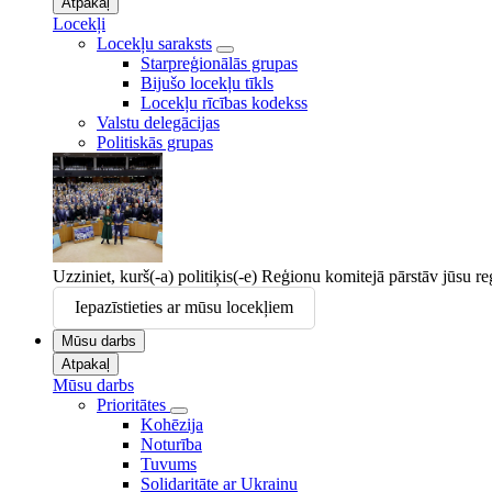
Atpakaļ
Locekļi
Locekļu saraksts
Starpreģionālās grupas
Bijušo locekļu tīkls
Locekļu rīcības kodekss
Valstu delegācijas
Politiskās grupas
Uzziniet, kurš(-a) politiķis(-e) Reģionu komitejā pārstāv jūsu r
Iepazīstieties ar mūsu locekļiem
Mūsu darbs
Atpakaļ
Mūsu darbs
Prioritātes
Kohēzija
Noturība
Tuvums
Solidaritāte ar Ukrainu