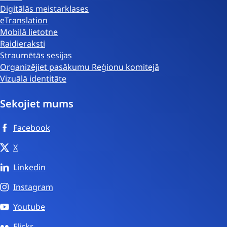
Digitālās meistarklases
eTranslation
Mobilā lietotne
Raidieraksti
Straumētās sesijas
Organizējiet pasākumu Reģionu komitejā
Vizuālā identitāte
Sekojiet mums
Facebook
X
Linkedin
Instagram
Youtube
Flickr