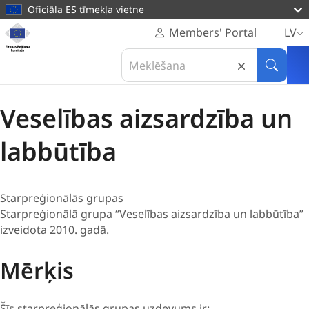
galveno
Oficiāla ES tīmekļa vietne
saturu
Mājas
Members' Portal
LV
lapa
Sākums
Mūsu darbs
Tīkli un sadarbība
Search
Eiropas
Veselības aizsardzība un labbūtība
in
Meklēt
Reģionu
Eiropas
komiteja
Reģionu
Veselības aizsardzība un
komiteja
labbūtība
Starpreģionālās grupas
Starpreģionālā grupa “Veselības aizsardzība un labbūtība”
izveidota 2010. gadā.
Mērķis
Šīs starpreģionālās grupas uzdevums ir: