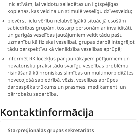
iniciatīvām, lai veidotu saliedētas un ilgtspējīgas
kopienas, kas veicina un stimulē veselīgu dzīvesveidu;
pievērst lielu vērību nelabvēlīgākā situācijā esošām
sabiedrības grupām, tostarp personām ar invaliditāti,
un garīgās veselības jautājumiem veltīt tādu pašu
uzmanību kā fiziskai veselībai, grupas darbā integrējot
tādu perspektīvu kā vienlīdzība veselības aprūpē;
informēt RK locekļus par jaunākajiem pētījumiem un
novatorisku praksi tādu svarīgu veselības problēmu
risināšanā kā hroniskas slimības un multimorbiditātes
novecojošā sabiedrībā, vēzis, veselības aprūpes
darbaspēka trūkums un prasmes, medikamenti un
pārrobežu sadarbība.
Kontaktinformācija
Starpreģionālās grupas sekretariāts