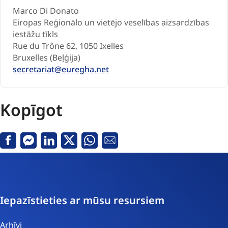
Marco Di Donato
Eiropas Reģionālo un vietējo veselības aizsardzības
iestāžu tīkls
Rue du Trône 62, 1050 Ixelles
Bruxelles (Beļģija)
secretariat@euregha.net
Kopīgot
Facebook
Messenger
Linkedin
Twitter
Whatsapp
E-
pasts
Iepazīstieties ar mūsu resursiem
Arhīvi