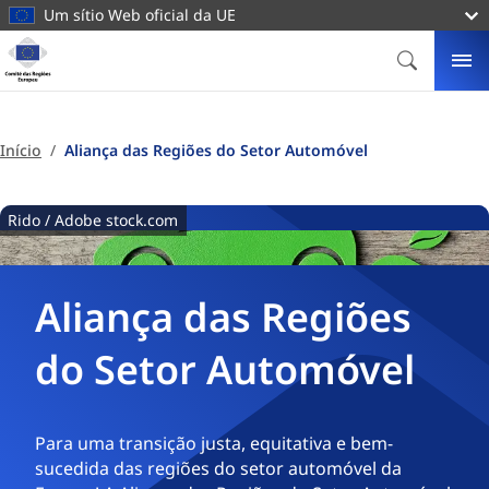
conteúdo
Um sítio Web oficial da UE
principal
Página
Pessoal
PESQUIS
ME
Comité
das
Regiões
Início
Aliança das Regiões do Setor Automóvel
Europeu
Rido / Adobe stock.com
Aliança das Regiões
do Setor Automóvel
Para uma transição justa, equitativa e bem-
sucedida das regiões do setor automóvel da