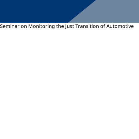
Seminar
Seminar on Monitoring the Just Transition of Automotive
on
Monitoring
the
Just
Transition
of
Automotive