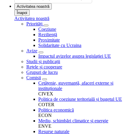
Activitatea noastră
Înapoi
Activitatea noastră
Priorități
Coeziune
Reziliență
Proximitate
Solidaritate cu Ucraina
Avize
Impactul avizelor asupra legislației UE
Studii și publicații
Rețele și cooperare
Grupuri de lucru
Comisii
Cetățenie, guvernanță, afaceri externe și
instituționale
CIVEX
Politica de coeziune teritorială și bugetul UE
COTER
Politica economică
ECON
Mediu, schimbări climatice și energie
ENVE
Resurse naturale