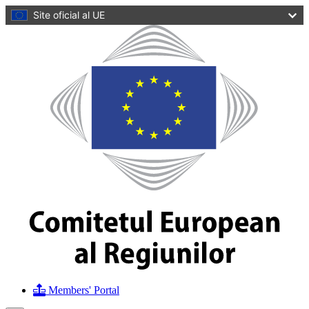
conținutul
Site oficial al UE
principal
Homepage
Comitetul
European
al
Regiunilor
Members' Portal