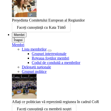
Președinta Comitetului European al Regiunilor
Faceți cunoștință cu Kata Tüttő
Membri
Înapoi
Membri
Lista membrilor
Grupuri interregionale
Rețeaua foștilor membri
Codul de conduită a membrilor
Delegații naționale
Grupuri politice
Aflați ce politician vă reprezintă regiunea în cadrul CoR
Faceți cunoștință cu membrii noștri