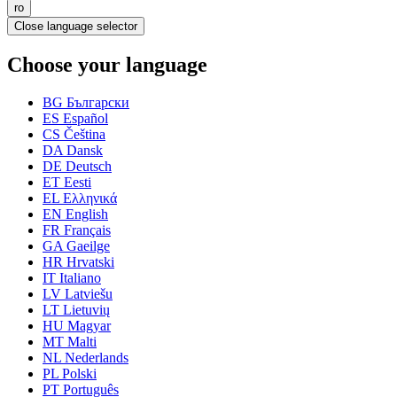
ro
Close language selector
Choose your language
BG
Български
ES
Español
CS
Čeština
DA
Dansk
DE
Deutsch
ET
Eesti
EL
Ελληνικά
EN
English
FR
Français
GA
Gaeilge
HR
Hrvatski
IT
Italiano
LV
Latviešu
LT
Lietuvių
HU
Magyar
MT
Malti
NL
Nederlands
PL
Polski
PT
Português