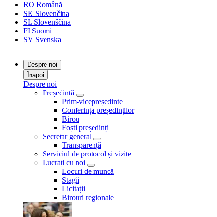
RO
Română
SK
Slovenčina
SL
Slovenščina
FI
Suomi
SV
Svenska
Despre noi
Înapoi
Despre noi
Președintă
Prim-vicepreședinte
Conferința președinților
Birou
Foști președinți
Secretar general
Transparență
Serviciul de protocol și vizite
Lucrați cu noi
Locuri de muncă
Stagii
Licitații
Birouri regionale