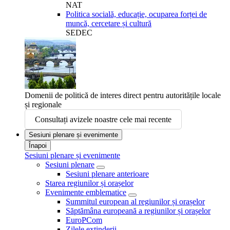
NAT
Politica socială, educație, ocuparea forței de
muncă, cercetare și cultură
SEDEC
Domenii de politică de interes direct pentru autoritățile locale
și regionale
Consultați avizele noastre cele mai recente
Sesiuni plenare și evenimente
Înapoi
Sesiuni plenare și evenimente
Sesiuni plenare
Sesiuni plenare anterioare
Starea regiunilor și orașelor
Evenimente emblematice
Summitul european al regiunilor și orașelor
Săptămâna europeană a regiunilor și orașelor
EuroPCom
Zilele extinderii