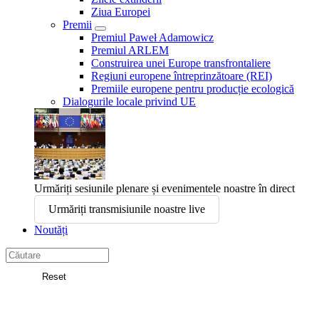
Ziua Europei
Premii
Premiul Paweł Adamowicz
Premiul ARLEM
Construirea unei Europe transfrontaliere
Regiuni europene întreprinzătoare (REI)
Premiile europene pentru producție ecologică
Dialogurile locale privind UE
Urmăriți sesiunile plenare și evenimentele noastre în direct
Urmăriți transmisiunile noastre live
Noutăți
Search
in
Reset
Comitetul
Căutare
European
al
Regiunilor