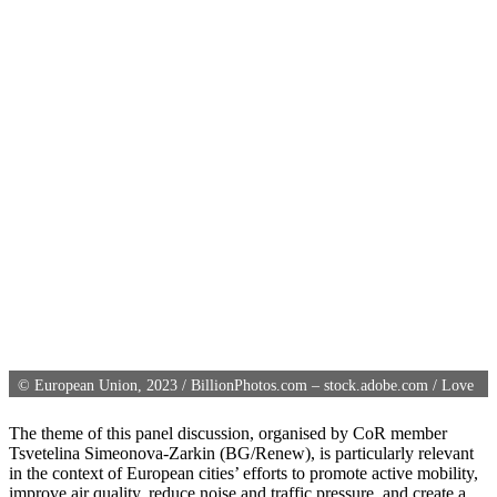
© European Union, 2023 / BillionPhotos.com – stock.adobe.com / Love
the wind – stock.adobe.com
The theme of this panel discussion, organised by CoR member
Tsvetelina Simeonova-Zarkin (BG/Renew), is particularly relevant
in the context of European cities’ efforts to promote active mobility,
improve air quality, reduce noise and traffic pressure, and create a