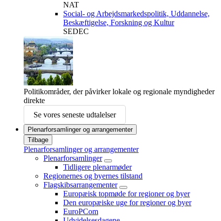
NAT
Social- og Arbejdsmarkedspolitik, Uddannelse,
Beskæftigelse, Forskning og Kultur
SEDEC
Politikområder, der påvirker lokale og regionale myndigheder
direkte
Se vores seneste udtalelser
Plenarforsamlinger og arrangementer
Tilbage
Plenarforsamlinger og arrangementer
Plenarforsamlinger
Tidligere plenarmøder
Regionernes og byernes tilstand
Flagskibsarrangementer
Europæisk topmøde for regioner og byer
Den europæiske uge for regioner og byer
EuroPCom
Udvidelsesdagene