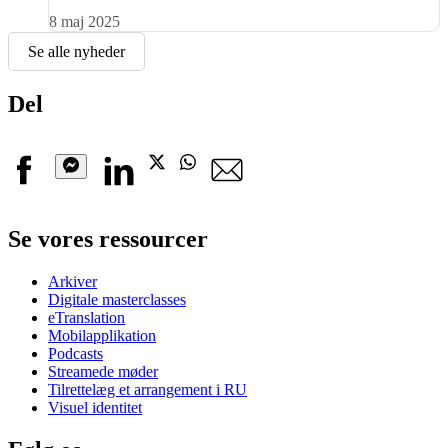
8 maj 2025
Se alle nyheder
Del
Facebook
Linkedin
Twitter
Whatsapp
E-
mail
Messenger
Se vores ressourcer
Arkiver
Digitale masterclasses
eTranslation
Mobilapplikation
Podcasts
Streamede møder
Tilrettelæg et arrangement i RU
Visuel identitet