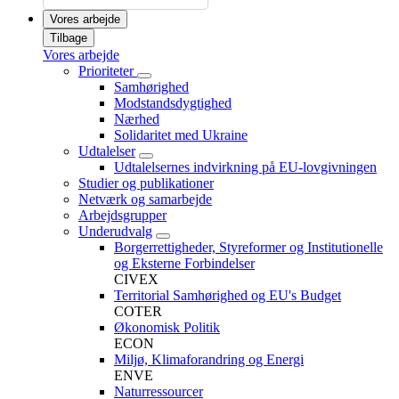
Vores arbejde
Tilbage
Vores arbejde
Prioriteter
Samhørighed
Modstandsdygtighed
Nærhed
Solidaritet med Ukraine
Udtalelser
Udtalelsernes indvirkning på EU-lovgivningen
Studier og publikationer
Netværk og samarbejde
Arbejdsgrupper
Underudvalg
Borgerrettigheder, Styreformer og Institutionelle
og Eksterne Forbindelser
CIVEX
Territorial Samhørighed og EU's Budget
COTER
Økonomisk Politik
ECON
Miljø, Klimaforandring og Energi
ENVE
Naturressourcer