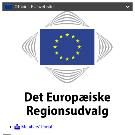
hovedindhold
Officielt EU-website
Hjemmeside
Det
Europæiske
Regionsudvalg
Members' Portal