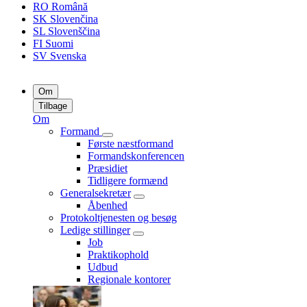
RO
Română
SK
Slovenčina
SL
Slovenščina
FI
Suomi
SV
Svenska
Om
Tilbage
Om
Formand
Første næstformand
Formandskonferencen
Præsidiet
Tidligere formænd
Generalsekretær
Åbenhed
Protokoltjenesten og besøg
Ledige stillinger
Job
Praktikophold
Udbud
Regionale kontorer