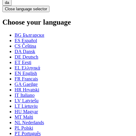
da
Close language selector
Choose your language
BG
Български
ES
Español
CS
Čeština
DA
Dansk
DE
Deutsch
ET
Eesti
EL
Ελληνικά
EN
English
FR
Français
GA
Gaeilge
HR
Hrvatski
IT
Italiano
LV
Latviešu
LT
Lietuvių
HU
Magyar
MT
Malti
NL
Nederlands
PL
Polski
PT
Português