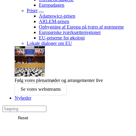
Europadagen
Priser
Adamowicz-prisen
ARLEM-prisen
Opbygning af Europa på tværs af grænserne
Europæiske iværksætterregioner
EU-priserne for økologi
Lokale dialoger om EU
Følg vores plenarmøder og arrangementer live
Se vores webstreams
Nyheder
Search
in
Reset
Det
Søg
Europæiske
Regionsudvalg