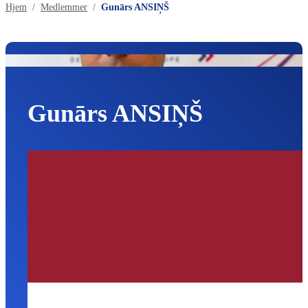
Hjem
Medlemmer
Gunārs ANSIŅŠ
Gunārs ANSIŅŠ
Letland