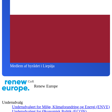
Medlem af byrådet i Liepāja
Renew Europe
Underudvalg
Underudvalget for Miljø, Klimaforandring og Energi (ENVE)
Underudvalget for Økonomisk Politik (ECON)