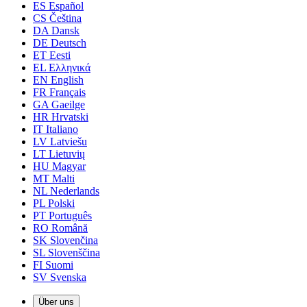
ES
Español
CS
Čeština
DA
Dansk
DE
Deutsch
ET
Eesti
EL
Ελληνικά
EN
English
FR
Français
GA
Gaeilge
HR
Hrvatski
IT
Italiano
LV
Latviešu
LT
Lietuvių
HU
Magyar
MT
Malti
NL
Nederlands
PL
Polski
PT
Português
RO
Română
SK
Slovenčina
SL
Slovenščina
FI
Suomi
SV
Svenska
Über uns