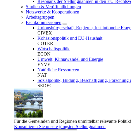
Resonanz der Stellungnahmen in den EU-Rechtsvo
Studien & Veröffentlichungen
Netzwerke & Kooperationen
Arbeitsgruppen
Fachkommissionen
Unionsbürgerschaft, Regieren, institutionelle Fr
CIVEX
Kohäsionspolitik und EU-Haushalt
COTER
Wirtschaftspolitik
ECON
Umwelt, Klimawandel und Energie
ENVE
Natürliche Ressourcen
NAT
Sozialpolitik, Bildung, Beschäftigung, Forschung 
SEDEC
Für die Gemeinden und Regionen unmittelbar relevante Politik
Konsultieren Sie unsere jüngsten Stellungnahmen