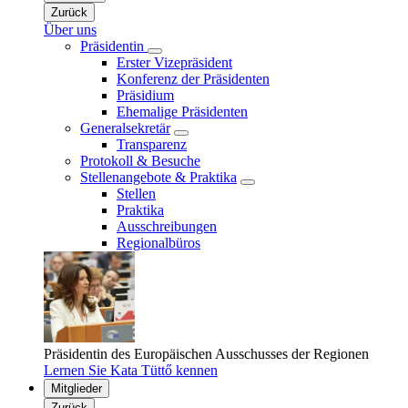
Zurück
Über uns
Präsidentin
Erster Vizepräsident
Konferenz der Präsidenten
Präsidium
Ehemalige Präsidenten
Generalsekretär
Transparenz
Protokoll & Besuche
Stellenangebote & Praktika
Stellen
Praktika
Ausschreibungen
Regionalbüros
Präsidentin des Europäischen Ausschusses der Regionen
Lernen Sie Kata Tüttő kennen
Mitglieder
Zurück