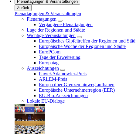
Plenartagungen & Veranstaltungen
Zurück
Plenartagungen & Veranstaltungen
Plenartagungen
Vergangene Plenartagungen
Lage der Regionen und Städte
Wichtige Veranstaltungen
Europäisches Gipfeltreffen der Regionen und Städ
Europäische Woche der Regionen und Städte
EuroPCom
Tage der Erweiterung
Europatag
Auszeichnungen
Paweł-Adamowicz-Preis
ARLEM-Preis
Europa über Grenzen hinweg aufbauen
Europäische Unternehmerregion (EER)
EU-Bio-Auszeichnungen
Lokale EU-Dialoge