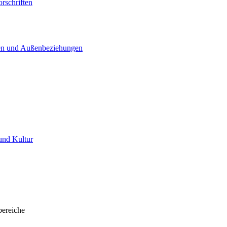
rschriften
agen und Außenbeziehungen
und Kultur
bereiche